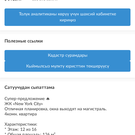
Толук аналитиканы көрүү үчүн шахсий кабинетке
кириңиз
Полезные ссылки
Кадастр сурамдары
Кыймылсыз мүлктү юристтин текшерүүсү
Сатуучудан сыпаттама
Супер-предложение 🔥
ЖК «New York City»
Отличная планировка, окна выходят на магистраль.
4комн. квартира
Характеристики:
* Этаж: 12 из 16
* Общая площадь: 126 м²