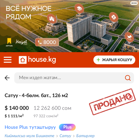
ЖАРЫЯ КОШУУ
Сатуу · 4-бөлм. бат., 126 м2
$ 140 000
12 262 600 сом
2
2
$ 1 111/м
97 322 сом/м
House Plus туташтыруу
Кыймылсыз мүлк Бишкекте
Сатуу
Батирлер