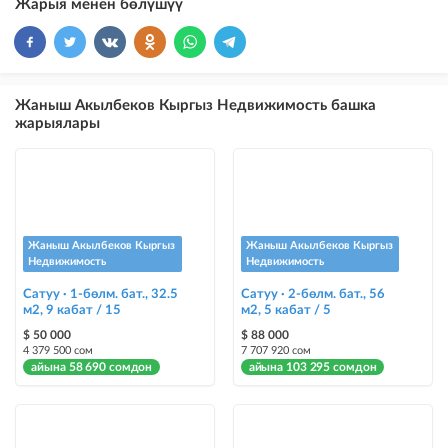
Жарыя менен бөлүшүү
×
10
VIP
бекер жарыялардын үстүнө жарыя жайгаштыруу
×
5
ТОП
Жаныш Акылбеков Кыргыз Недвижимость башка
бекер жарыялардын үстүнө жарыя жайгаштыруу (VIPтен кийин)
жарыялары
Instagram Пост
@house_kg Instagram аккаунтуна жана Telegram каналына жарыя
жайгаштыруу
Instagram Промо
Жаныш Акылбеков Кыргыз
Жаныш Акылбеков Кыргыз
@house_kg Instagram аккаунтуна жана Telegram каналына жарыя
Недвижимость
Недвижимость
жайгаштыруу + Instagramдагы акы төлөнүүчү жарнама
Сатуу · 1-бөлм. бат., 32.5
Сатуу · 2-бөлм. бат., 56
м2, 9 кабат / 15
м2, 5 кабат / 5
Түс менен белгилөө
$ 50 000
$ 88 000
жарыялардын арасында башка түстө бөлүп көрсөтүлөт
4 379 500 сом
7 707 920 сом
айына 58 690 сомдон
айына 103 295 сомдон
Авто UP
жарыяны автоматтык түрдө жогору көтөрүү