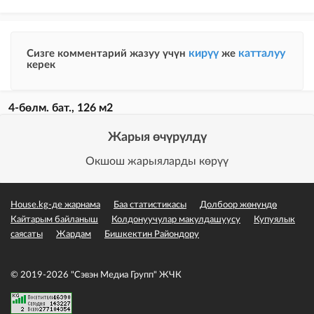
кирүү
катталуу
Сизге комментарий жазуу үчүн
же
керек
4-бөлм. бат., 126 м2
Жарыя өчүрүлдү
Окшош жарыяларды көрүү
House.kg-де жарнама
Баа статистикасы
Долбоор жөнүндө
Кайтарым байланыш
Колдонуучулар макулдашуусу
Купуялык
саясаты
Жардам
Бишкектин Райондору
© 2019-2026 "Сэвэн Медиа Групп" ЖЧК