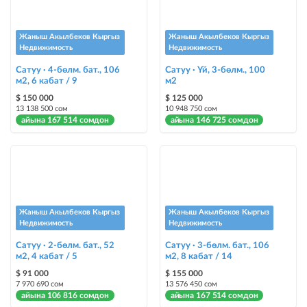
Шашылыш
жарыя "Шашылыш" деген белги менен коюлат + "Шашылыш"
бөлүмүндө көрсөтүлөт
Жаныш Акылбеков Кыргыз
Жаныш Акылбеков Кыргыз
Недвижимость
Недвижимость
Чаптамалар
Сатуу · 4-бөлм. бат., 106
Сатуу · Үй, 3-бөлм., 100
Опциялары бар жаркыраган стикерлер сиздин мүлкүңүздү
м2, 6 кабат / 9
м2
башкалардан өзгөчөлөнтүп, аны тезирээк сатууга жардам берет
$ 150 000
$ 125 000
13 138 500 сом
10 948 750 сом
айына 167 514 сомдон
айына 146 725 сомдон
Жаныш Акылбеков Кыргыз
Жаныш Акылбеков Кыргыз
Недвижимость
Недвижимость
Сатуу · 2-бөлм. бат., 52
Сатуу · 3-бөлм. бат., 106
м2, 4 кабат / 5
м2, 8 кабат / 14
$ 91 000
$ 155 000
7 970 690 сом
13 576 450 сом
айына 106 816 сомдон
айына 167 514 сомдон