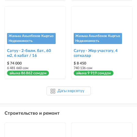
Жаныш Акылбеков Кыргыз
Жаныш Акылбеков Кыргыз
Недвижимость
Недвижимость
Сатуу · 2-бөлм. бат., 60
Сатуу · Жер участогу, 4
м2, 6 кабат / 16
соткалар
$ 74 000
$ 8 450
6 481 660 сом
740 136 сом
айына 86 862 сомдон
айына 9 919 сомдон
Дагы көрсөтүү
Строительство и ремонт