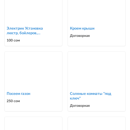
Электрик Установка
Кроем крыши
люстр, бойлеров,
Договорная
счётчиков, автоматов
100 сом
0700303090
Посеем газон
Соляные комнаты "под
ключ"
250 сом
Договорная