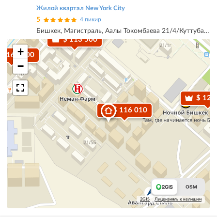
Жилой квартал New York City
5
4 пикир
Бишкек, Магистраль, Аалы Токомбаева 21/4/Куттубаева
$ 113 500
+
$ 169 000
−
$ 127
$ 116 010
2GIS
Лицензиялык келишим