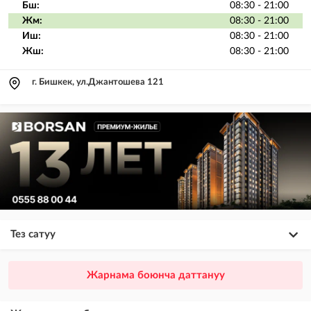
Бш:
08:30 - 21:00
Жм:
08:30 - 21:00
Иш:
08:30 - 21:00
Жш:
08:30 - 21:00
г. Бишкек, ул.Джантошева 121
Тез сатуу
×
20
ПРЕМИУМ
Жарнама боюнча даттануу
VIP жарыялардын үстүнө жарыя жайгаштыруу + Instagramдагы акы
төлөнүүчү жарнама