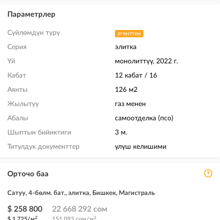
Параметрлер
Сүйлөмдүн түрү
агенттен
Серия
элитка
Үй
монолиттүү, 2022 г.
Кабат
12 кабат / 16
Аянты
126 м2
Жылытуу
газ менен
Абалы
самоотделка (псо)
Шыптын бийиктиги
3 м.
Титулдук документтер
үлүш келишими
Орточо баа
Сатуу, 4-бөлм. бат., элитка, Бишкек, Магистраль
$ 258 800
22 668 292 сом
2
2
$ 1 725/м
151 093 сом/м