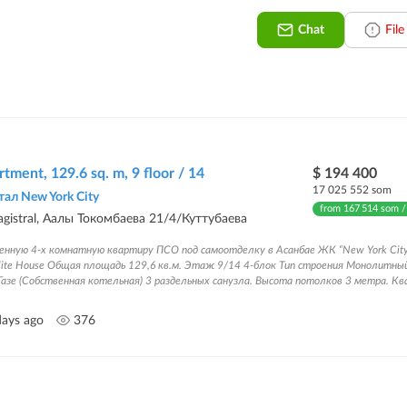
Chat
Fil
tment, 129.6 sq. m, 9 floor / 14
$ 194 400
17 025 552 som
ал New York City
from 167 514 som /
agistral, Аалы Токомбаева 21/4/Куттубаева
енную 4-х комнатную квартиру ПСО под самоотделку в Асанбае ЖК “New York Cit
lite House Общая площадь 129,6 кв.м. Этаж 9/14 4-блок Тип строения Монолитный
азе (Собственная котельная) 3 раздельных санузла. Высота потолков 3 метра. Кв
days ago
376