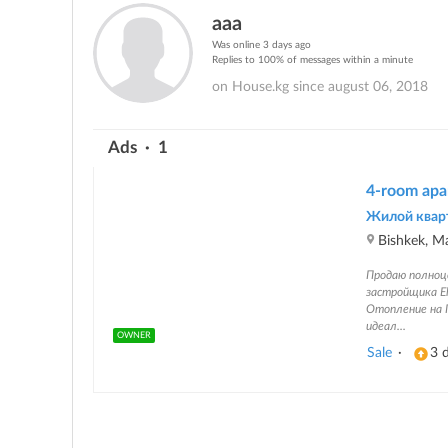
ааа
Was online 3 days ago
Replies to 100% of messages within a minute
on House.kg since august 06, 2018
Ads · 1
4-room apar
Жилой кварт
Bishkek, M
Продаю полноц
застройщика E
Отопление на Г
идеал...
OWNER
Sale
·
3 