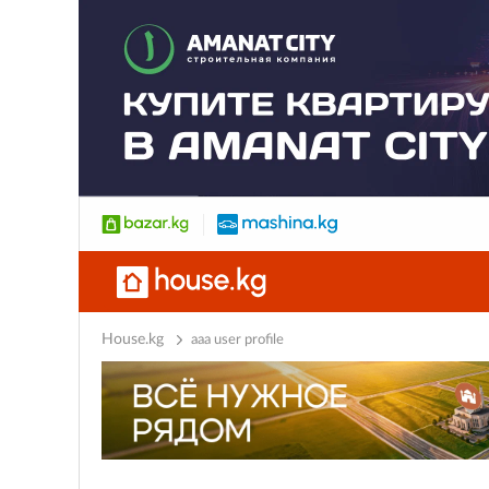
House.kg
ааа user profile