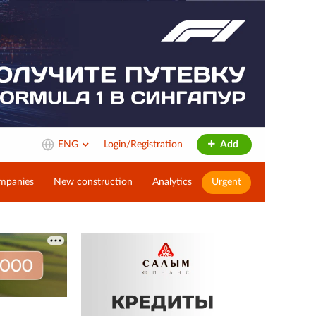
ENG
Login/Registration
Add
mpanies
New construction
Analytics
Urgent