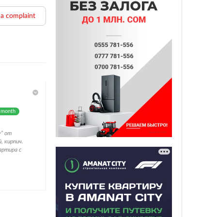
e a complaint
 month
y” от
, кирпич.
артира с