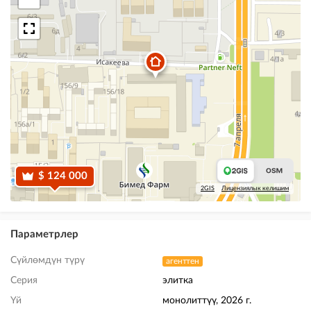
$ 124 000
2GIS
Лицензиялык келишим
Параметрлер
Сүйлөмдүн түрү
агенттен
Серия
элитка
Үй
монолиттүү, 2026 г.