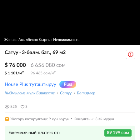
Жаныш Акылбеков Кыргыз Недвижимость
Сатуу · 3-бөлм. бат., 69 м2
$ 76 000
6 656 080 сом
2
2
$ 1 101/м
96 465 сом/м
House Plus туташтыруу
Кыймылсыз мүлк Бишкекте
Сатуу
Батирлер
825
3
·
Жогору көтөрүлгөнү: 9 күн мурун
Кошулганы: 3 ай мурун
Ежемесячный платеж от:
89 199 сом