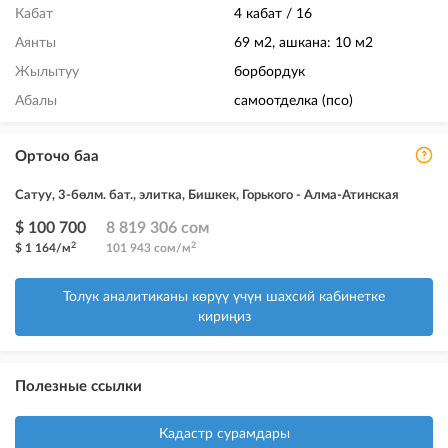
Кабат
4 кабат / 16
Аянты
69 м2, ашкана: 10 м2
Жылытуу
борбордук
Абалы
самоотделка (псо)
Орточо баа
Сатуу, 3-бөлм. бат., элитка, Бишкек, Горького - Алма-Атинская
$ 100 700
8 819 306 сом
2
2
$ 1 164/м
101 943 сом/м
Толук аналитиканы көрүү үчүн шахсий кабинетке
кириңиз
Полезные ссылки
Кадастр сурамдары