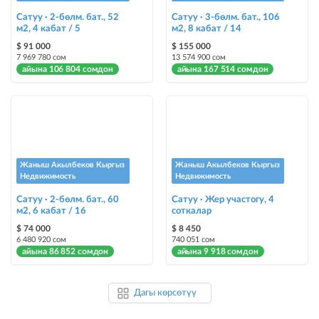
Сатуу · 2-бөлм. бат., 52
Сатуу · 3-бөлм. бат., 106
м2, 4 кабат / 5
м2, 8 кабат / 14
$ 91 000
$ 155 000
7 969 780 сом
13 574 900 сом
айына 106 804 сомдон
айына 167 514 сомдон
Жаныш Акылбеков Кыргыз
Жаныш Акылбеков Кыргыз
Недвижимость
Недвижимость
Сатуу · 2-бөлм. бат., 60
Сатуу · Жер участогу, 4
м2, 6 кабат / 16
соткалар
$ 74 000
$ 8 450
6 480 920 сом
740 051 сом
айына 86 852 сомдон
айына 9 918 сомдон
Дагы көрсөтүү