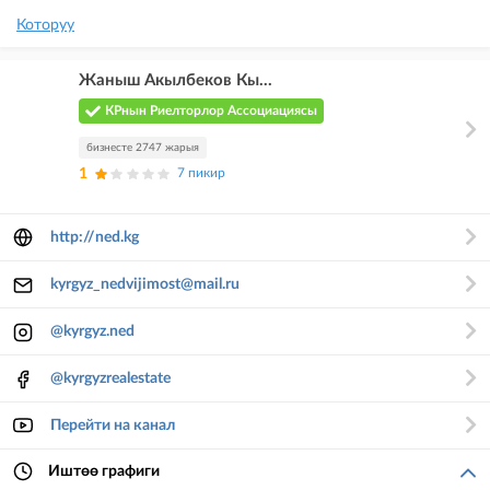
Которуу
Жаныш Акылбеков Кы...
КРнын Риелторлор Ассоциациясы
бизнесте 2747 жарыя
1
7 пикир
http://ned.kg
kyrgyz_nedvijimost@mail.ru
@kyrgyz.ned
@kyrgyzrealestate
Перейти на канал
Иштөө графиги