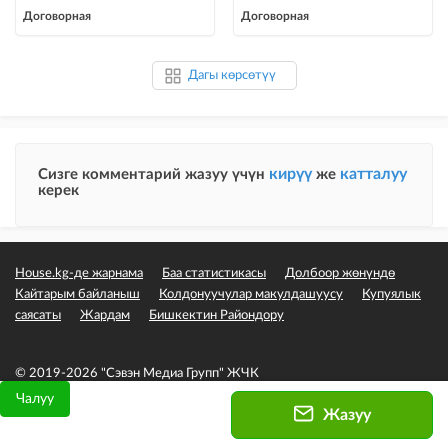
Договорная
Договорная
Дагы көрсөтүү
кирүү
катталуу
Сизге комментарий жазуу үчүн
же
керек
House.kg-де жарнама
Баа статистикасы
Долбоор жөнүндө
Кайтарым байланыш
Колдонуучулар макулдашуусу
Купуялык
саясаты
Жардам
Бишкектин Райондору
© 2019-2026 "Сэвэн Медиа Групп" ЖЧК
Чалуу
Жазуу