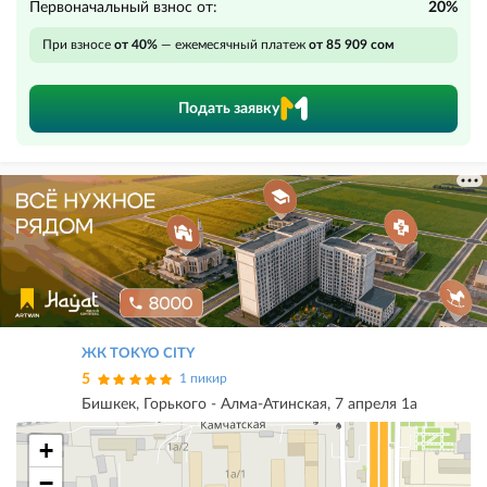
Первоначальный взнос от:
20%
При взносе
от 40%
— ежемесячный платеж
от 85 909 сом
Подать заявку
ЖК TOKYO CITY
5
1 пикир
Бишкек, Горького - Алма-Атинская, 7 апреля 1а
+
−