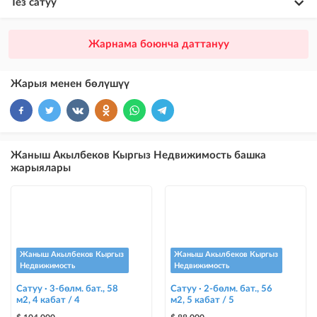
Тез сатуу
×
20
ПРЕМИУМ
Жарнама боюнча даттануу
VIP жарыялардын үстүнө жарыя жайгаштыруу + Instagramдагы акы
төлөнүүчү жарнама
Жарыя менен бөлүшүү
×
10
VIP
бекер жарыялардын үстүнө жарыя жайгаштыруу
×
5
ТОП
Жаныш Акылбеков Кыргыз Недвижимость башка
бекер жарыялардын үстүнө жарыя жайгаштыруу (VIPтен кийин)
жарыялары
Instagram Пост
@house_kg Instagram аккаунтуна жана Telegram каналына жарыя
жайгаштыруу
Instagram Промо
Жаныш Акылбеков Кыргыз
Жаныш Акылбеков Кыргыз
@house_kg Instagram аккаунтуна жана Telegram каналына жарыя
Недвижимость
Недвижимость
жайгаштыруу + Instagramдагы акы төлөнүүчү жарнама
Сатуу · 3-бөлм. бат., 58
Сатуу · 2-бөлм. бат., 56
м2, 4 кабат / 4
м2, 5 кабат / 5
Түс менен белгилөө