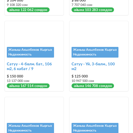
$ 104 000
$ 88 000
жарыялардын арасында башка түстө бөлүп көрсөтүлөт
9 108 320 сом
7 707 040 сом
айына 122 062 сомдон
айына 103 283 сомдон
Авто UP
жарыяны автоматтык түрдө жогору көтөрүү
Шашылыш
жарыя "Шашылыш" деген белги менен коюлат + "Шашылыш"
бөлүмүндө көрсөтүлөт
Жаныш Акылбеков Кыргыз
Жаныш Акылбеков Кыргыз
Недвижимость
Недвижимость
Чаптамалар
Сатуу · 4-бөлм. бат., 106
Сатуу · Үй, 3-бөлм., 100
Опциялары бар жаркыраган стикерлер сиздин мүлкүңүздү
м2, 6 кабат / 9
м2
башкалардан өзгөчөлөнтүп, аны тезирээк сатууга жардам берет
$ 150 000
$ 125 000
13 137 000 сом
10 947 500 сом
айына 167 514 сомдон
айына 146 708 сомдон
Жаныш Акылбеков Кыргыз
Жаныш Акылбеков Кыргыз
Недвижимость
Недвижимость