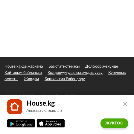
House.kg-де жарнама
Баа статистикасы
Долбоор жөнүндө
Кайтарым байланыш
Колдонуучулар макулдашуусу
Купуялык
саясаты
Жардам
Бишкектин Райондору
© 2019-2026 "Сэвэн Медиа Групп" ЖЧК
House.kg
Акысыз жарыялар
ЖҮКТӨӨ
Башкы
Тандалган
Жарыя берүү
Кабарлар
Кабинет