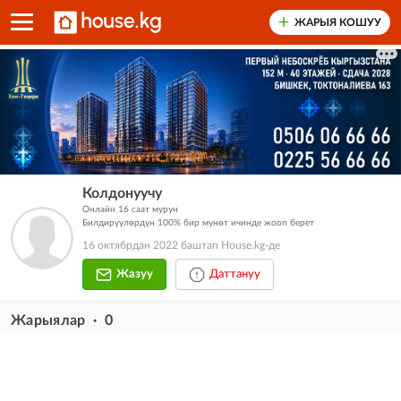
ЖАРЫЯ КОШУУ
Колдонуучу
Онлайн 16 саат мурун
Билдирүүлөрдүн 100% бир мүнөт ичинде жооп берет
16 октябрдан 2022 баштап House.kg-де
Жазуу
Даттануу
Жарыялар · 0