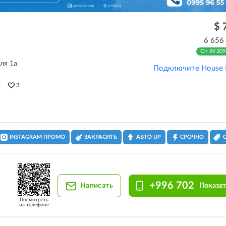
$ 
6 656
От 89 209
ля 1а
Подключите House 
8
3
INSTAGRAM ПРОМО
ЗАКРАСИТЬ
АВТО UP
СРОЧНО
+996 702
Написать
Показат
Посмотреть
на телефоне