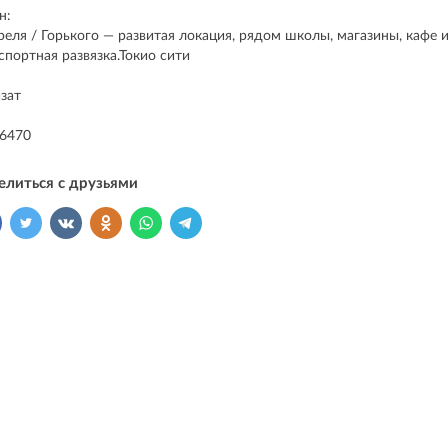
н:
реля / Горького — развитая локация, рядом школы, магазины, кафе 
спортная развязка.Токио сити
зат
86470
елиться с друзьями