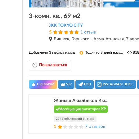
3-комн. кв., 69 м2
ЖК TOKYO CITY
5
1 отзыв
Бишкек, Горького - Алма-Атинская, 7 апре
Добавлено 3 месяца назад
Поднято 8 дней назад
81
Пожаловаться
ПРЕМИУМ
VIP
ТОП
INSTAGRAM ПОСТ
Жаныш Акылбеков Кы...
Ассоциация риелторов КР
2746 объявлений бизнеса
1
7 отзывов