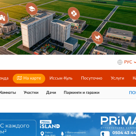
РУС
енда
На карте
Иссык-Куль
Посуточно
Услуги
К
Комнаты
Участки
Дачи
Паркинги и гаражи
П