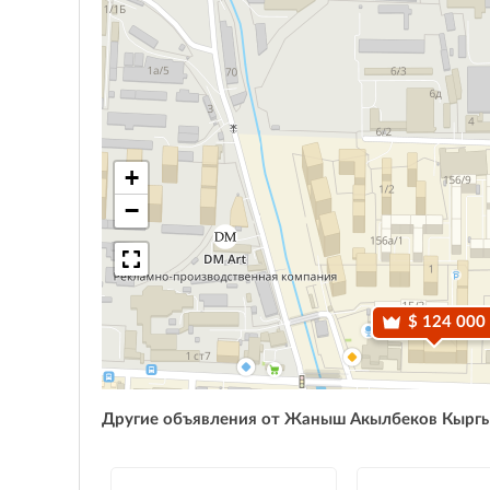
+
−
$ 124 000
Другие объявления от Жаныш Акылбеков Кырг