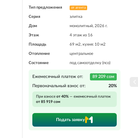
Тип предложения
от агента
Серия
элитка
Дом
монолитный, 2026 г.
Этаж
4 этаж из 16
Площадь
69 м2, кухня: 10 м2
Отопление
центральное
Состояние
под самоотделку (псо)
Ежемесячный платеж от:
89 209 сом
Первоначальный взнос от:
20%
При взносе
от 40%
— ежемесячный платеж
от 85 919 сом
Подать заявку