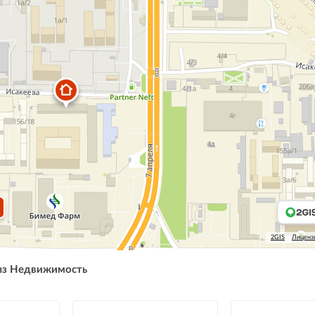
2GIS
Лиценз
ыз Недвижимость