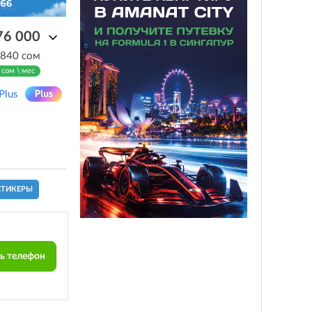
76 000
 840 сом
 сом \ мес
Plus
СТИКЕРЫ
ь телефон