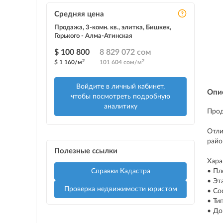
Средняя цена
Продажа, 3-комн. кв., элитка, Бишкек,
Горького - Алма-Атинская
$ 100 800
8 829 072 сом
2
2
$ 1 160/м
101 604 сом/м
Войдите в личный кабинет,
Опи
чтобы посмотреть подробную
аналитику
Прод
Отли
райо
Полезные ссылки
Хара
Справки Кадастра
• Пл
• Эт
Проверка недвижимости юристом
• Со
• Ти
• До