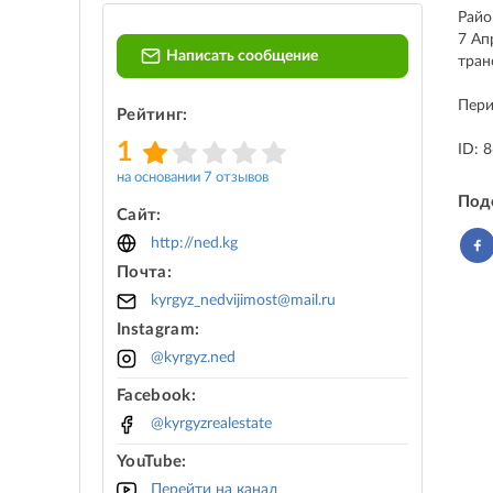
Райо
7 Ап
Написать сообщение
тран
Пери
Рейтинг:
1
ID: 
на основании 7 отзывов
Под
Сайт:
http://ned.kg
Почта:
kyrgyz_nedvijimost@mail.ru
Instagram:
@kyrgyz.ned
Facebook:
@kyrgyzrealestate
YouTube:
Перейти на канал