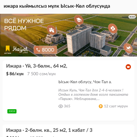
ижара
кыймылсыз мүлк Ысык-Көл облусунда
Ижара · Үй, 3-бөлм., 64 м2,
$ 86/күн
7 500 сом/күн
Ысык-Көл облусу, Чок-Тал а.
Иссык Куль, Чок-Тал для 2-4-6 человек !
Отдых в гостевом доме возле пансионата
«Париж». Меблирована,...
365
12 саат мурун
ЭЭСИ
Ижара · 2-бөлм. кв., 25 м2, 1 кабат / 3