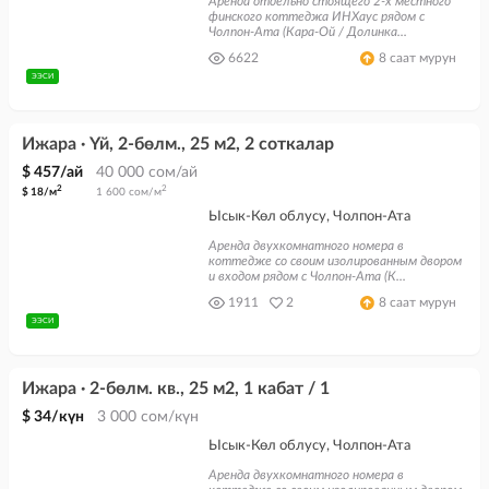
Аренда отдельно стоящего 2-х местного
финского коттеджа ИНХаус рядом с
Чолпон-Ата (Кара-Ой / Долинка...
6622
8 саат мурун
ЭЭСИ
Ижара · Үй, 2-бөлм., 25 м2, 2 соткалар
$ 457/ай
40 000 сом/ай
2
2
$ 18/м
1 600 сом/м
Ысык-Көл облусу, Чолпон-Ата
Аренда двухкомнатного номера в
коттедже со своим изолированным двором
и входом рядом с Чолпон-Ата (К...
1911
2
8 саат мурун
ЭЭСИ
Ижара · 2-бөлм. кв., 25 м2, 1 кабат / 1
$ 34/күн
3 000 сом/күн
Ысык-Көл облусу, Чолпон-Ата
Аренда двухкомнатного номера в