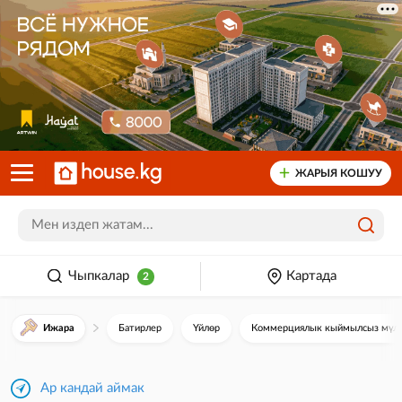
ЖАРЫЯ КОШУУ
Чыпкалар
Картада
2
Ижара
Батирлер
Үйлөр
Коммерциялык кыймылсыз мүл
Ар кандай аймак