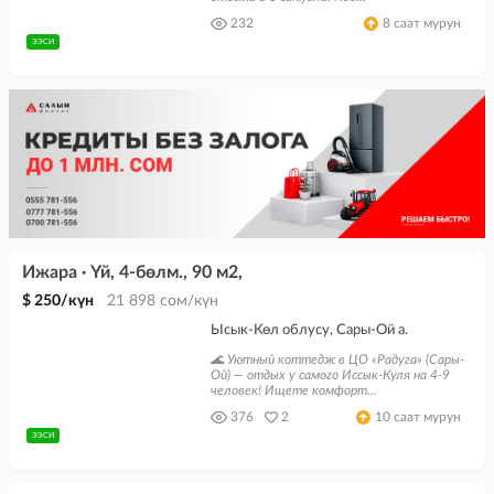
232
8 саат мурун
ЭЭСИ
Ижара · Үй, 4-бөлм., 90 м2,
$ 250/күн
21 898 сом/күн
Ысык-Көл облусу, Сары-Ой а.
🌊 Уютный коттедж в ЦО «Радуга» (Сары-
Ой) — отдых у самого Иссык-Куля на 4-9
человек! Ищете комфорт...
376
2
10 саат мурун
ЭЭСИ