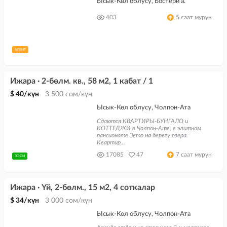
Ысык-Көл облусу, Бостери а.
403
5 саат мурун
АГЕНТ
Ижара · 2-бөлм. кв., 58 м2, 1 кабат / 1
$ 40/күн
3 500 сом/күн
Ысык-Көл облусу, Чолпон-Ата
Сдаются КВАРТИРЫ-БУНГАЛО и
КОТТЕДЖИ в Чолпон-Ате, в элитном
пансионате Зето на берегу озера.
Квартир...
17085
47
7 саат мурун
ЭЭСИ
Ижара · Үй, 2-бөлм., 15 м2, 4 соткалар
$ 34/күн
3 000 сом/күн
Ысык-Көл облусу, Чолпон-Ата