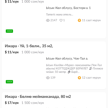
$ 11/күн
1 000 сом/күн
Ысык-Көл облусу, Бостери а. 1
Tameris мини отель...
2147
1
11 саат мурун
ЭЭСИ
Ижара · Үй, 1-бөлм., 35 м2,
$ 11/күн
1 000 сом/күн
Ысык-Көл облусу, Чок-Тал а.
Ысык-Көлдөн «Мурас» пансионаты (Чок-Тал
айылы) КОТТЕДЖДЕР БЕРИЛЕТ 🏖 Пляжга
чейин: 50 метр. 🏠 Бард...
139
12 саат мурун
ЭЭСИ
Ижара · Бөлмө мейманканада, 80 м2
$ 17/күн
1 500 сом/күн