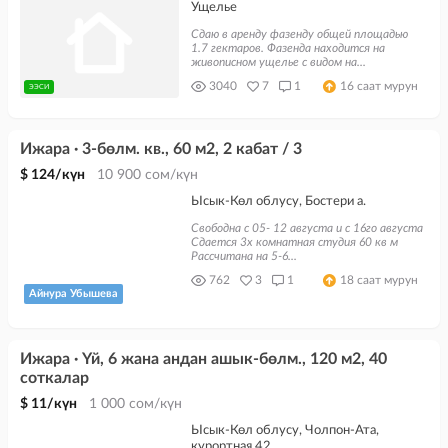
Ущелье
Сдаю в аренду фазенду общей площадью
1.7 гектаров. Фазенда находится на
живописном ущелье с видом на...
3040
7
1
16 саат мурун
ЭЭСИ
Ижара · 3-бөлм. кв., 60 м2, 2 кабат / 3
$ 124/күн
10 900 сом/күн
Ысык-Көл облусу, Бостери а.
Свободна с 05- 12 августа и с 16го августа
Сдается 3х комнатная студия 60 кв м
Рассчитана на 5-6...
762
3
1
18 саат мурун
Айнура Убышева
Ижара · Үй, 6 жана андан ашык-бөлм., 120 м2, 40
соткалар
$ 11/күн
1 000 сом/күн
Ысык-Көл облусу, Чолпон-Ата,
курортная 42