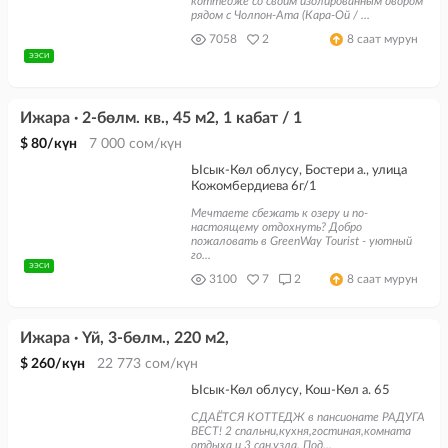
коттедже со своим изолированным двором
рядом с Чолпон-Ата (Кара-Ой / ...
7058
2
8 саат мурун
ЭЭСИ
Ижара · 2-бөлм. кв., 45 м2, 1 кабат / 1
$ 80/күн
7 000 сом/күн
Ысык-Көл облусу, Бостери а., улица
Кожомбердиева 6г/1
Мечтаете сбежать к озеру и по-
настоящему отдохнуть? Добро
пожаловать в GreenWay Tourist - уютный
го...
ЭЭСИ
3100
7
2
8 саат мурун
Ижара · Үй, 3-бөлм., 220 м2,
$ 260/күн
22 773 сом/күн
Ысык-Көл облусу, Кош-Көл а. 65
СДАЁТСЯ КОТТЕДЖ в пансионате РАДУГА
ВЕСТ! 2 спальни,кухня,гостиная,комната
отдыха и 3 сан.узла. Под...