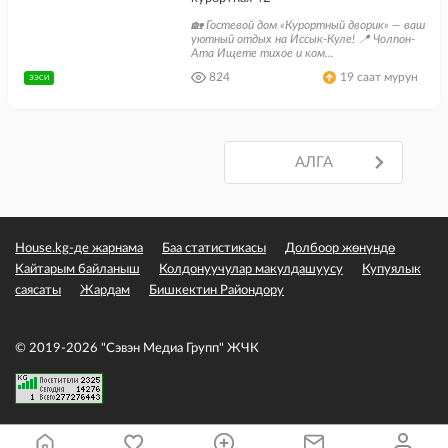
🏡 Гостевой дом «Курортный дворик» — ваш
уютный отдых на Иссык-Куле! 📍 Чолпон-
Ата Ищете тихое и ком...
824
19 саат мурун
ЭЭСИ
АЛГА
АЛГА
House.kg-де жарнама
Баа статистикасы
Долбоор жөнүндө
Кайтарым байланыш
Колдонуучулар макулдашуусу
Купуялык
саясаты
Жардам
Бишкектин Райондору
© 2019-2026 "Сэвэн Медиа Групп" ЖЧК