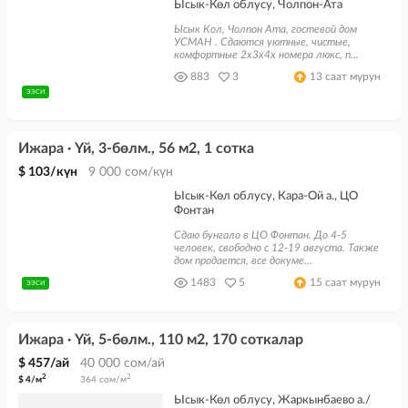
Ысык-Көл облусу, Чолпон-Ата
Ысык Кол, Чолпон Ата, гостевой дом
УСМАН . Сдаются уютные, чистые,
комфортные 2х3х4х номера люкс, п...
883
3
13 саат мурун
ЭЭСИ
Ижара · Үй, 3-бөлм., 56 м2, 1 сотка
$ 103/күн
9 000 сом/күн
Ысык-Көл облусу, Кара-Ой а., ЦО
Фонтан
Сдаю бунгало в ЦО Фонтан. До 4-5
человек, свободно с 12-19 августа. Также
дом продается, все докуме...
1483
5
15 саат мурун
ЭЭСИ
Ижара · Үй, 5-бөлм., 110 м2, 170 соткалар
$ 457/ай
40 000 сом/ай
2
2
$ 4/м
364 сом/м
Ысык-Көл облусу, Жаркынбаево а./