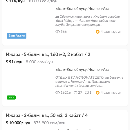
$ 114/күн
10 000 сом/күн
Ысык-Көл облусу, Чолпон-Ата
🏡 Сдаются квартиры в Клубном городке
Yacht Village — Чолпон-Ата, район яхт-
клуба. Закрытая территори...
566
4 саат мурун
Ваш Актив
Ижара · 5-бөлм. кв., 160 м2, 2 кабат / 2
$ 91/күн
8 000 сом/күн
Ысык-Көл облусу, Чолпон-Ата
ОТДЫХ В ПАНСИОНАТЕ ZETO, на берегу, в
центре г. Чолпон-Ата. Инстаграм:
https://www.instagram.com/ze...
16216
27
1
4 саат мурун
ЭЭСИ
Ижара · 2-бөлм. кв., 50 м2, 2 кабат / 4
$ 10 000/күн
875 900 сом/күн