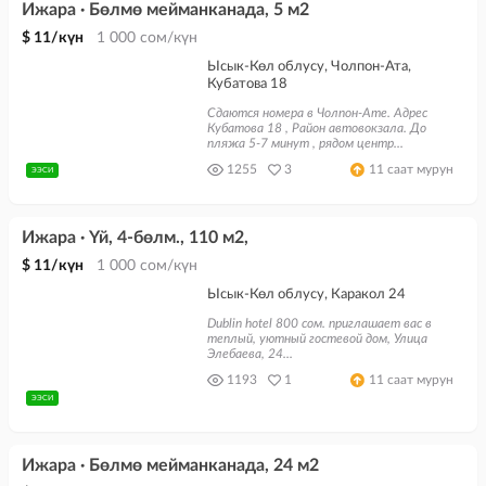
Ижара · Бөлмө мейманканада, 5 м2
$ 11/күн
1 000 сом/күн
Ысык-Көл облусу, Чолпон-Ата,
Кубатова 18
Сдаются номера в Чолпон-Ате. Адрес
Кубатова 18 , Район автовокзала. До
пляжа 5-7 минут , рядом центр...
1255
3
11 саат мурун
ЭЭСИ
Ижара · Үй, 4-бөлм., 110 м2,
$ 11/күн
1 000 сом/күн
Ысык-Көл облусу, Каракол 24
Dublin hotel 800 сом. приглашает вас в
теплый, уютный гостевой дом, Улица
Элебаева, 24...
1193
1
11 саат мурун
ЭЭСИ
Ижара · Бөлмө мейманканада, 24 м2