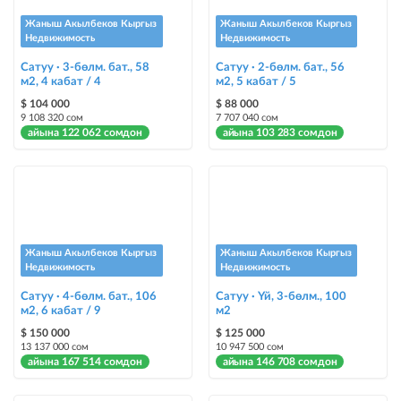
Instagram Промо
Жаныш Акылбеков Кыргыз
Жаныш Акылбеков Кыргыз
@house_kg Instagram аккаунтуна жана Telegram каналына жарыя
Недвижимость
Недвижимость
жайгаштыруу + Instagramдагы акы төлөнүүчү жарнама
Сатуу · 3-бөлм. бат., 58
Сатуу · 2-бөлм. бат., 56
м2, 4 кабат / 4
м2, 5 кабат / 5
Түс менен белгилөө
$ 104 000
$ 88 000
жарыялардын арасында башка түстө бөлүп көрсөтүлөт
9 108 320 сом
7 707 040 сом
айына 122 062 сомдон
айына 103 283 сомдон
Авто UP
жарыяны автоматтык түрдө жогору көтөрүү
Шашылыш
жарыя "Шашылыш" деген белги менен коюлат + "Шашылыш"
бөлүмүндө көрсөтүлөт
Жаныш Акылбеков Кыргыз
Жаныш Акылбеков Кыргыз
Недвижимость
Недвижимость
Чаптамалар
Сатуу · 4-бөлм. бат., 106
Сатуу · Үй, 3-бөлм., 100
Опциялары бар жаркыраган стикерлер сиздин мүлкүңүздү
м2, 6 кабат / 9
м2
башкалардан өзгөчөлөнтүп, аны тезирээк сатууга жардам берет
$ 150 000
$ 125 000
13 137 000 сом
10 947 500 сом
айына 167 514 сомдон
айына 146 708 сомдон