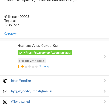
Отличный вариант для жизни или инвестиций
💰 Цена: 40000$
Перизат
ID: 86732
Которуу
Жаныш Акылбеков Кы...
КРнын Риелторлор Ассоциациясы
бизнесте 2747 жарыя
1
7 пикир
http://ned.kg
kyrgyz_nedvijimost@mail.ru
@kyrgyz.ned