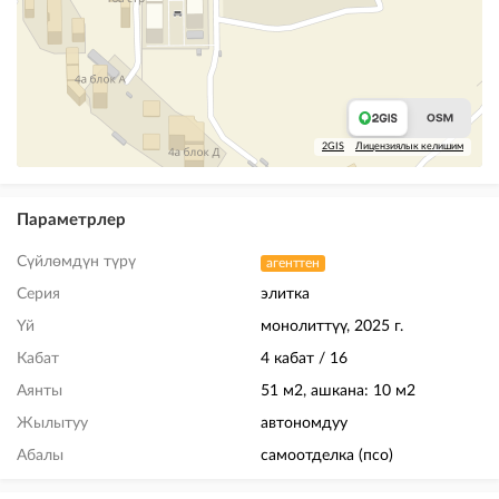
2GIS
Лицензиялык келишим
Параметрлер
Сүйлөмдүн түрү
агенттен
Серия
элитка
Үй
монолиттүү, 2025 г.
Кабат
4 кабат / 16
Аянты
51 м2, ашкана: 10 м2
Жылытуу
автономдуу
Абалы
самоотделка (псо)