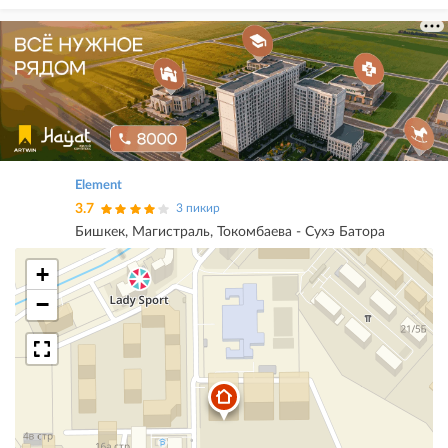
Element
3.7
3 пикир
Бишкек, Магистраль, Токомбаева - Сухэ Батора
+
−