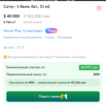
Сатуу · 1-бөлм. бат., 51 м2
$ 40 000
3 503 200 сом
2
2
$ 784/м
68 690 сом/м
House Plus туташтыруу
Кыймылсыз мүлк Бишкекте
Сатуу
Батирлер
1662
17
·
Жогору көтөрүлгөнү: 9 күн мурун
Кошулганы: 3 ай мурун
Ежемесячный платеж от:
46 947 сом
Первоначальный взнос от:
20%
При взносе
от 40%
— ежемесячный платеж
от 45 216 сом
Подать заявку