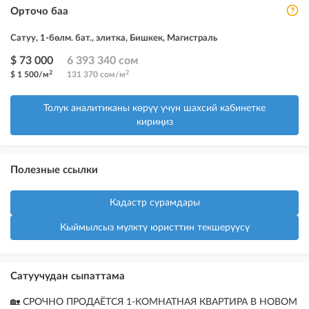
Орточо баа
Сатуу, 1-бөлм. бат., элитка, Бишкек, Магистраль
$ 73 000
6 393 340 сом
2
2
$ 1 500/м
131 370 сом/м
Толук аналитиканы көрүү үчүн шахсий кабинетке
кириңиз
Полезные ссылки
Кадастр сурамдары
Кыймылсыз мүлктү юристтин текшерүүсү
Сатуучудан сыпаттама
🏡 СРОЧНО ПРОДАЁТСЯ 1-КОМНАТНАЯ КВАРТИРА В НОВОМ