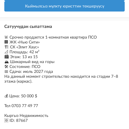
Кыймылсыз мүлктү юристтин текшерүүсү
Сатуучудан сыпаттама
🚨 Срочно продается 1-комнатная квартира ПСО
🏢 ЖК «Нью Сити»
🏗️ СК «Элит Хаус»
📐 Площадь: 42 м²
🏙️ Этаж: 13 из 15
🏔️ Шикарный вид на горы
🛠️ Состояние: ПСО
📅 Сдача: июль 2027 года
На данный момент строительство находится на стадии 7–8
этажа (каркас).
💰 Цена: 50 000 $
Тел 0703 77 49 77
Кыргыз Недвижимость
🆔 ID: 87667