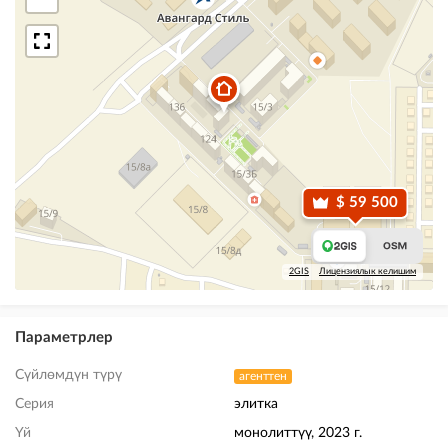
$ 59 500
2GIS
Лицензиялык келишим
Параметрлер
Сүйлөмдүн түрү
агенттен
Серия
элитка
Үй
монолиттүү, 2023 г.