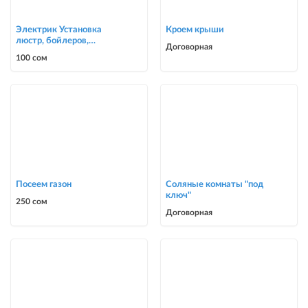
Электрик Установка
Кроем крыши
люстр, бойлеров,
Договорная
счётчиков, автоматов
100 сом
0700303090
Посеем газон
Соляные комнаты "под
ключ"
250 сом
Договорная