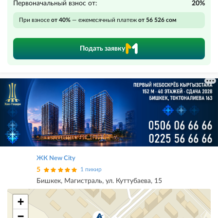
Первоначальный взнос от:
20%
При взносе
от 40%
— ежемесячный платеж
от 56 526 сом
Подать заявку
ЖК New City
5
1 пикир
Бишкек, Магистраль, ул. Куттубаева, 15
+
−