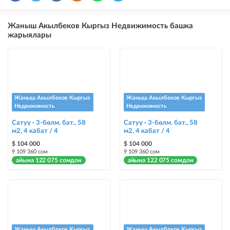
×
5
ТОП
Жаныш Акылбеков Кыргыз Недвижимость башка
бекер жарыялардын үстүнө жарыя жайгаштыруу (VIPтен кийин)
жарыялары
Instagram Пост
@house_kg Instagram аккаунтуна жана Telegram каналына жарыя
жайгаштыруу
Instagram Промо
Жаныш Акылбеков Кыргыз
Жаныш Акылбеков Кыргыз
@house_kg Instagram аккаунтуна жана Telegram каналына жарыя
Недвижимость
Недвижимость
жайгаштыруу + Instagramдагы акы төлөнүүчү жарнама
Сатуу · 3-бөлм. бат., 58
Сатуу · 3-бөлм. бат., 58
м2, 4 кабат / 4
м2, 4 кабат / 4
Түс менен белгилөө
$ 104 000
$ 104 000
жарыялардын арасында башка түстө бөлүп көрсөтүлөт
9 109 360 сом
9 109 360 сом
айына 122 075 сомдон
айына 122 075 сомдон
Авто UP
жарыяны автоматтык түрдө жогору көтөрүү
Шашылыш
жарыя "Шашылыш" деген белги менен коюлат + "Шашылыш"
бөлүмүндө көрсөтүлөт
Жаныш Акылбеков Кыргыз
Жаныш Акылбеков Кыргыз