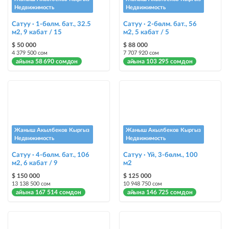
Недвижимость
Недвижимость
Чаптамалар
Сатуу · 1-бөлм. бат., 32.5
Сатуу · 2-бөлм. бат., 56
Опциялары бар жаркыраган стикерлер сиздин мүлкүңүздү
м2, 9 кабат / 15
м2, 5 кабат / 5
башкалардан өзгөчөлөнтүп, аны тезирээк сатууга жардам берет
$ 50 000
$ 88 000
4 379 500 сом
7 707 920 сом
айына 58 690 сомдон
айына 103 295 сомдон
Жаныш Акылбеков Кыргыз
Жаныш Акылбеков Кыргыз
Недвижимость
Недвижимость
Сатуу · 4-бөлм. бат., 106
Сатуу · Үй, 3-бөлм., 100
м2, 6 кабат / 9
м2
$ 150 000
$ 125 000
13 138 500 сом
10 948 750 сом
айына 167 514 сомдон
айына 146 725 сомдон