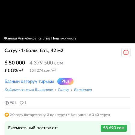
Жаныш Акылбеков Кыргыз Недвижимость
Сатуу · 1-бөлм. бат., 42 м2
$ 50 000
4 379 500 сом
2
2
$ 1 190/м
104 274 сом/м
Баанын өзгөрүү тарыхы
Кыймылсыз мүлк Бишкекте
Сатуу
Батирлер
901
1
·
Жогору көтөрүлгөнү: 3 күн мурун
Кошулганы: 3 ай мурун
Ежемесячный платеж от:
58 690 сом