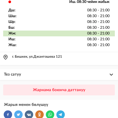
Иш. 08:30 чейин жабык
Дш:
08:30 - 21:00
Шш:
08:30 - 21:00
Шр:
08:30 - 21:00
Бш:
08:30 - 21:00
Жм:
08:30 - 21:00
Иш:
08:30 - 21:00
Жш:
08:30 - 21:00
г. Бишкек, ул.Джантошева 121
Тез сатуу
×
20
ПРЕМИУМ
Жарнама боюнча даттануу
VIP жарыялардын үстүнө жарыя жайгаштыруу + Instagramдагы акы
төлөнүүчү жарнама
Жарыя менен бөлүшүү
×
10
VIP
бекер жарыялардын үстүнө жарыя жайгаштыруу