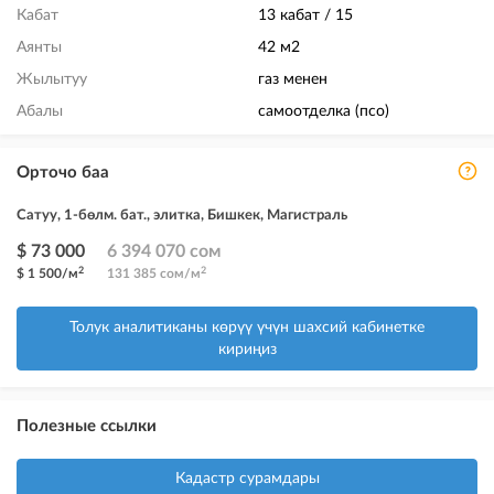
Кабат
13 кабат / 15
Аянты
42 м2
Жылытуу
газ менен
Абалы
самоотделка (псо)
Орточо баа
Сатуу, 1-бөлм. бат., элитка, Бишкек, Магистраль
$ 73 000
6 394 070 сом
2
2
$ 1 500/м
131 385 сом/м
Толук аналитиканы көрүү үчүн шахсий кабинетке
кириңиз
Полезные ссылки
Кадастр сурамдары