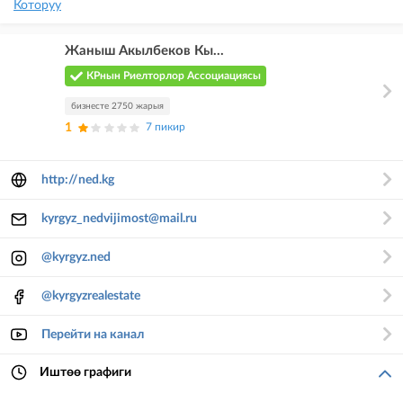
Которуу
Жаныш Акылбеков Кы...
КРнын Риелторлор Ассоциациясы
бизнесте 2750 жарыя
1
7 пикир
http://ned.kg
kyrgyz_nedvijimost@mail.ru
@kyrgyz.ned
@kyrgyzrealestate
Перейти на канал
Иштөө графиги