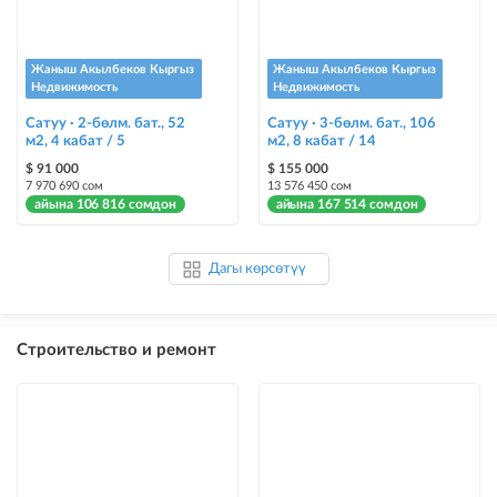
Жаныш Акылбеков Кыргыз
Жаныш Акылбеков Кыргыз
Недвижимость
Недвижимость
Сатуу · 2-бөлм. бат., 52
Сатуу · 3-бөлм. бат., 106
м2, 4 кабат / 5
м2, 8 кабат / 14
$ 91 000
$ 155 000
7 970 690 сом
13 576 450 сом
айына 106 816 сомдон
айына 167 514 сомдон
Дагы көрсөтүү
Строительство и ремонт