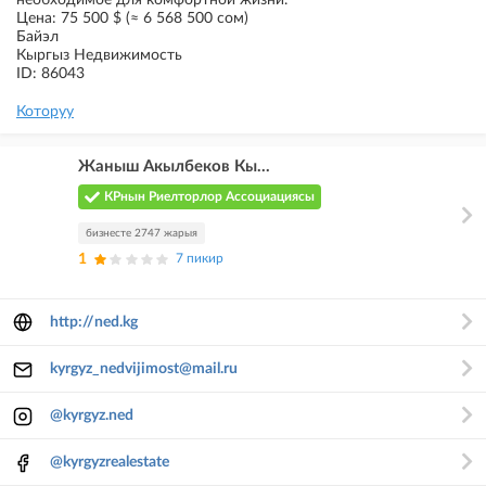
необходимое для комфортной жизни.
Цена: 75 500 $ (≈ 6 568 500 сом)
Байэл
Кыргыз Недвижимость
ID: 86043
Которуу
Жаныш Акылбеков Кы...
КРнын Риелторлор Ассоциациясы
бизнесте 2747 жарыя
1
7 пикир
http://ned.kg
kyrgyz_nedvijimost@mail.ru
@kyrgyz.ned
@kyrgyzrealestate