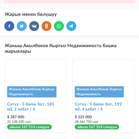
VIP жарыялардын үстүнө жарыя жайгаштыруу + Instagramдагы акы
төлөнүүчү жарнама
Жарыя менен бөлүшүү
×
10
VIP
бекер жарыялардын үстүнө жарыя жайгаштыруу
×
5
ТОП
Жаныш Акылбеков Кыргыз Недвижимость башка
бекер жарыялардын үстүнө жарыя жайгаштыруу (VIPтен кийин)
жарыялары
Instagram Пост
@house_kg Instagram аккаунтуна жана Telegram каналына жарыя
жайгаштыруу
Instagram Промо
Жаныш Акылбеков Кыргыз
Жаныш Акылбеков Кыргыз
@house_kg Instagram аккаунтуна жана Telegram каналына жарыя
Недвижимость
Недвижимость
жайгаштыруу + Instagramдагы акы төлөнүүчү жарнама
Сатуу · 3-бөлм. бат., 185
Сатуу · 5-бөлм. бат., 192
м2, 2 кабат / 4
м2, 4 кабат / 4
Түс менен белгилөө
$ 287 000
$ 325 000
жарыялардын арасында башка түстө бөлүп көрсөтүлөт
25 138 330 сом
28 466 750 сом
айына 167 514 сомдон
айына 167 514 сомдон
Авто UP