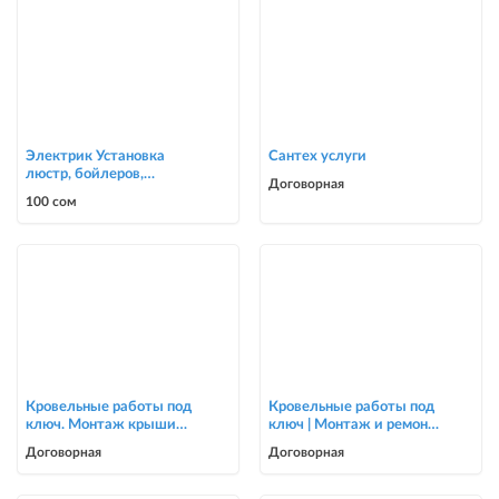
Электрик Установка
Сантех услуги
люстр, бойлеров,
Договорная
счётчиков, автоматов
100 сом
0700303090
Кровельные работы под
Кровельные работы под
ключ. Монтаж крыши
ключ | Монтаж и ремонт
для частных домов и
крыш | Опытная бригада
Договорная
Договорная
коттеджей