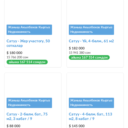
жарыяны автоматтык түрдө жогору көтөрүү
Шашылыш
жарыя "Шашылыш" деген белги менен коюлат + "Шашылыш"
бөлүмүндө көрсөтүлөт
Жаныш Акылбеков Кыргыз
Жаныш Акылбеков Кыргыз
Недвижимость
Недвижимость
Чаптамалар
Сатуу · Жер участогу, 50
Сатуу · Үй, 4-бөлм., 61 м2
соткалар
Опциялары бар жаркыраган стикерлер сиздин мүлкүңүздү
$ 182 000
башкалардан өзгөчөлөнтүп, аны тезирээк сатууга жардам берет
$ 180 000
15 941 380 сом
15 766 200 сом
айына 167 514 сомдон
айына 167 514 сомдон
Жаныш Акылбеков Кыргыз
Жаныш Акылбеков Кыргыз
Недвижимость
Недвижимость
Сатуу · 2-бөлм. бат., 75
Сатуу · 4-бөлм. бат., 113
м2, 3 кабат / 9
м2, 8 кабат / 9
$ 88 000
$ 145 000