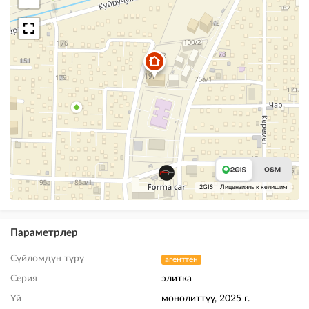
2GIS
Лицензиялык келишим
Параметрлер
Сүйлөмдүн түрү
агенттен
Серия
элитка
Үй
монолиттүү, 2025 г.