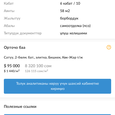
Кабат
6 кабат / 10
Аянты
58 м2
Жылытуу
борбордук
Абалы
самоотделка (псо)
Титулдук документтер
үлүш келишими
Орточо баа
Сатуу, 2-бөлм. бат., элитка, Бишкек, Көк-Жар т/ж
$ 95 000
8 320 100 сом
2
2
$ 1 440/м
126 115 сом/м
Толук аналитиканы көрүү үчүн шахсий кабинетке
кириңиз
Полезные ссылки