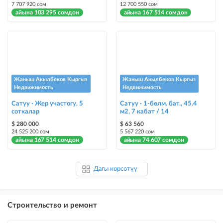
7 707 920 сом
12 700 550 сом
айына 103 295 сомдон
айына 167 514 сомдон
Жаныш Акылбеков Кыргыз
Жаныш Акылбеков Кыргыз
Недвижимость
Недвижимость
Сатуу · Жер участогу, 5
Сатуу · 1-бөлм. бат., 45.4
соткалар
м2, 7 кабат / 14
$ 280 000
$ 63 560
24 525 200 сом
5 567 220 сом
айына 167 514 сомдон
айына 74 607 сомдон
Дагы көрсөтүү
Строительство и ремонт