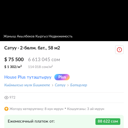
Жаныш Акылбеков Кыргыз Недвижимость
Сатуу · 2-бөлм. бат., 58 м2
$ 75 500
6 613 045 сом
2
2
$ 1 302/м
114 018 сом/м
House Plus туташтыруу
Кыймылсыз мүлк Бишкекте
Сатуу
Батирлер
972
·
Жогору көтөрүлгөнү: 8 күн мурун
Кошулганы: 3 ай мурун
Ежемесячный платеж от:
88 622 сом