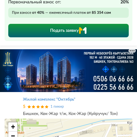
Первоначальный взнос от:
20%
При взносе
от 40%
— ежемесячный платеж
от 85 354 сом
Подать заявку
Жилой комплекс "Октябрь"
5
1 пикир
Бишкек, Көк-Жар т/ж, Кок-Жар (Куйручук/ Тон)
+
−