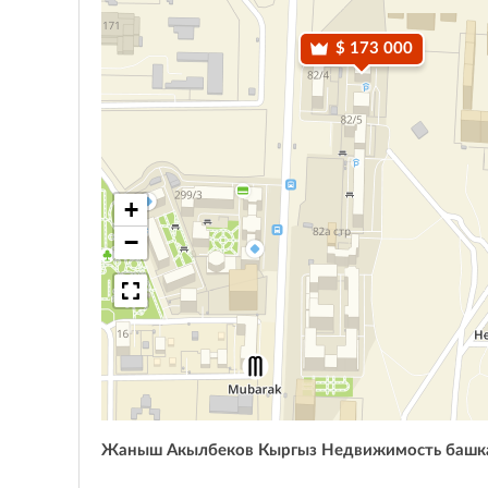
$ 173 000
+
−
Жаныш Акылбеков Кыргыз Недвижимость башк