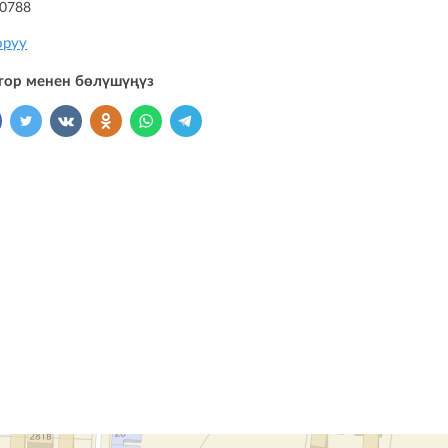
80788
оруу
тор менен бөлүшүңүз