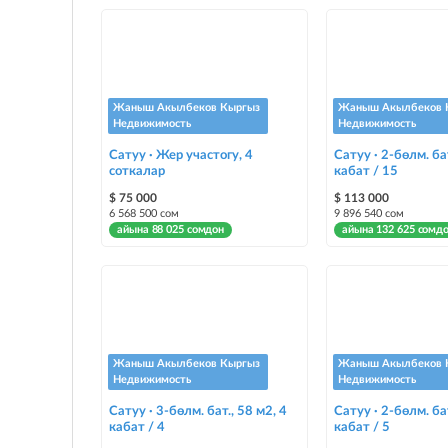
Жаныш Акылбеков Кыргыз
Жаныш Акылбеков 
Недвижимость
Недвижимость
Сатуу · Жер участогу, 4
Сатуу · 2-бөлм. ба
соткалар
кабат / 15
$ 75 000
$ 113 000
6 568 500 сом
9 896 540 сом
айына 88 025 сомдон
айына 132 625 сомд
Жаныш Акылбеков Кыргыз
Жаныш Акылбеков 
Недвижимость
Недвижимость
Сатуу · 3-бөлм. бат., 58 м2, 4
Сатуу · 2-бөлм. бат
кабат / 4
кабат / 5