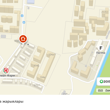
2GIS
Лиц
а жарыялары