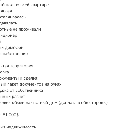
ый пол по всей квартире
гловая
атапливалась
давалась
тные не проживали
диционер
i
ый домофон
еонаблюдение
т
ытая территория
овка
окументы и сделка:
ый пакет документов на руках
ажа от собственника
чный расчёт
ожен обмен на частный дом (доплата в обе стороны)
: 81 000$
ыз недвижимость