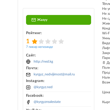
Тёпл
Не у
Не з
Не с
Жазуу
Живо
Кон
Рейтинг:
Wi-F
Умн
1
Вид
7 пикир негизинде
Лиф
Закр
Сайт:
Парк
http://ned.kg
📄 Д
Полн
Почта:
Прод
kyrgyz_nedvijimost@mail.ru
Нали
Instagram:
Возм
@kyrgyz.ned
Цена
Facebook:
@kyrgyzrealestate
Кырг