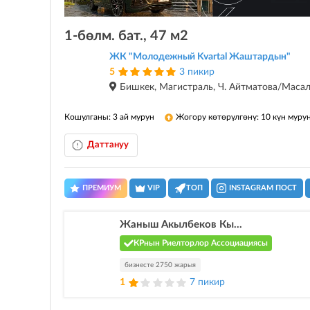
1-бөлм. бат., 47 м2
ЖК "Молодежный Kvartal Жаштардын"
5
3 пикир
Бишкек, Магистраль, Ч. Айтматова/Маса
Кошулганы: 3 ай мурун
Жогору көтөрүлгөнү: 10 күн муру
Даттануу
ПРЕМИУМ
VIP
ТОП
INSTAGRAM ПОСТ
Жаныш Акылбеков Кы...
КРнын Риелторлор Ассоциациясы
бизнесте 2750 жарыя
1
7 пикир