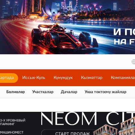
артада
Иссык-Куль
Күнүмдүк
Кызматтар
Компанияла
Бөлмөлөр
Участкалар
Дачалар
Унаа токтоочу жайлар