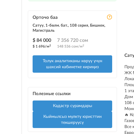
Орточо баа
Сатуу, 1-бөлм. бат., 108 серия, Бишкек,
Магистраль
$ 84 000
7 356 720 сом
2
2
$ 1 696/м
148 536 сом/м
Сат
Толук аналитиканы көрүү үчүн
шахсий кабинетке кириңиз
Прод
ЖК 
Лока
Площ
1 эт
Полезные ссылки
Дом 
108 
Кадастр сурамдары
Мон
🔥 К
Кыймылсыз мүлктү юристтин
Газо
текшерүүсү
Все 
Евро