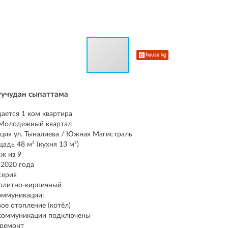
уучудан сыпаттама
ается 1 ком квартира
Молодежный квартал
ция ул. Тыналиева / Южная Магистраль
адь 48 м² (кухня 13 м²)
аж из 9
2020 года
серия
олитно-кирпичный
оммуникации:
вое отопление (котёл)
коммуникации подключены
ремонт