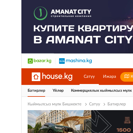
Сатуу
Ижара
К
Батирлер
Үйлөр
Коммерциялык кыймылсыз мүлк
Кыймылсыз мүлк Бишкекте
Сатуу
Батирлер