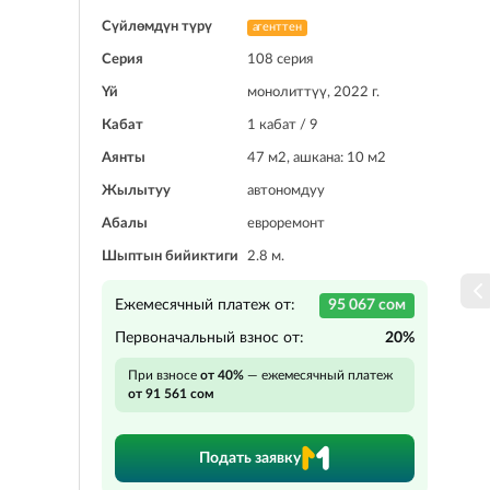
Сүйлөмдүн түрү
агенттен
Серия
108 серия
Үй
монолиттүү, 2022 г.
Кабат
1 кабат / 9
Аянты
47 м2, ашкана: 10 м2
Жылытуу
автономдуу
Абалы
евроремонт
Шыптын бийиктиги
2.8 м.
Ежемесячный платеж от:
95 067 сом
Первоначальный взнос от:
20%
При взносе
от 40%
— ежемесячный платеж
от 91 561 сом
Подать заявку