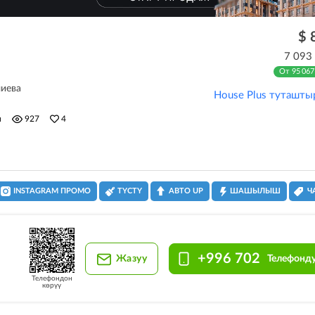
$ 
7 093
От 95 067
лиева
House Plus туташты
н
927
4
INSTAGRAM ПРОМО
ТҮСТҮ
АВТО UP
ШАШЫЛЫШ
Ч
+996 702
Жазуу
Телефонду
Телефондон
көрүү