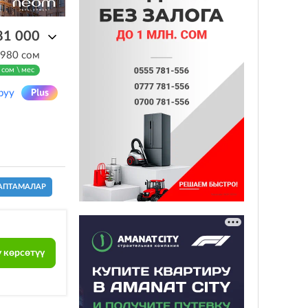
81 000
 980 сом
 сом \ мес
руу
АПТАМАЛАР
 көрсөтүү