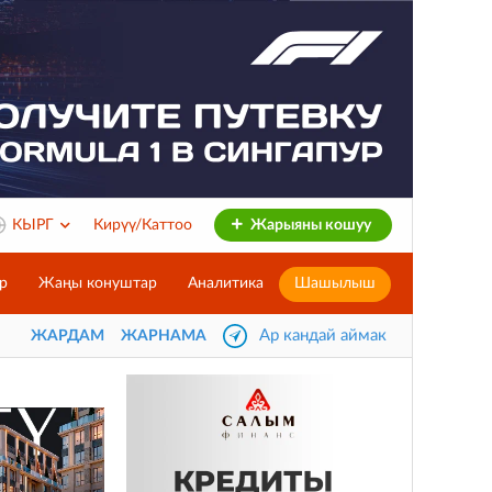
КЫРГ
Кирүү/Каттоо
Жарыяны кошуу
р
Жаңы конуштар
Аналитика
Шашылыш
Ар кандай аймак
ЖАРДАМ
ЖАРНАМА