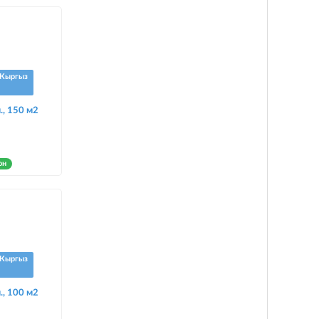
Кыргыз
., 150 м2
он
Кыргыз
., 100 м2