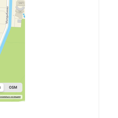
ензиялык келишим