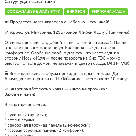
Сатуучудан сыпаттама
СООДАЛАШУУ ЫЛАЙЫКТУУ
БИР ЭЭСИ
КИР ЖАНА ЖАША
🏡 Продается новая квартира с мебелью и техникой!
📍 Адрес: ул. Мичурина, 121Б (район Жибек Жолу / Калинина).
Отличная локация с удобной транспортной развязкой. После
открытия нового моста по ул. Калинина выезд стал еще
комфортнее. Особенно удобно для тех, кто часто ездит в
сторону Иссык-Куля — после поворота на 5-ю ГЭС можно
быстро попасть домой, не заезжая в центр города. (АКИ-TV⁠￼)
🚍 Все городские автобусы проходят рядом с домом. До
Аламединского рынка и ТЦ «Табылга» — всего около 10 минут.
✅ Квартира абсолютно новая — никто не проживал.
Заходи и живи!
В квартире остается:
* кухонный гарнитур;
* стол и стулья;
* сенсорная варочная панель (2 конфорки);
* газовая варочная панель (2 конфорки);
* холодильник;