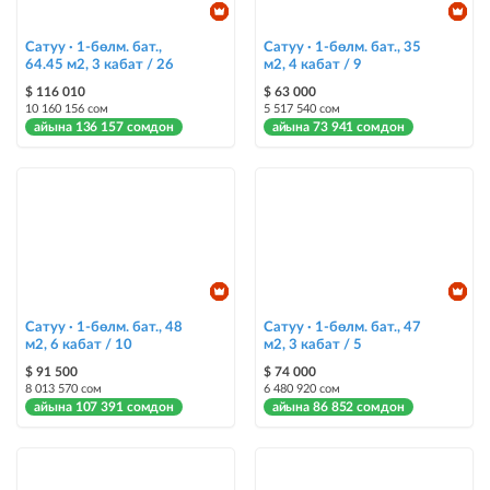
@house_kg Instagram аккаунтуна жана Telegram каналына жарыя
жайгаштыруу + Instagramдагы акы төлөнүүчү жарнама
Сатуу · 1-бөлм. бат.,
Сатуу · 1-бөлм. бат., 35
64.45 м2, 3 кабат / 26
м2, 4 кабат / 9
Түс менен белгилөө
$ 116 010
$ 63 000
10 160 156 сом
5 517 540 сом
жарыялардын арасында башка түстө бөлүп көрсөтүлөт
айына 136 157 сомдон
айына 73 941 сомдон
Авто UP
жарыяны автоматтык түрдө жогору көтөрүү
Шашылыш
жарыя "Шашылыш" деген белги менен коюлат + "Шашылыш"
бөлүмүндө көрсөтүлөт
Сатуу · 1-бөлм. бат., 48
Сатуу · 1-бөлм. бат., 47
Чаптамалар
м2, 6 кабат / 10
м2, 3 кабат / 5
Опциялары бар жаркыраган стикерлер сиздин мүлкүңүздү
$ 91 500
$ 74 000
башкалардан өзгөчөлөнтүп, аны тезирээк сатууга жардам берет
8 013 570 сом
6 480 920 сом
айына 107 391 сомдон
айына 86 852 сомдон