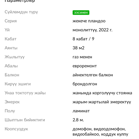
Параметрлер
Сүйлөмдүн түрү
ээсинен
Серия
жекече пландоо
Үй
монолиттүү, 2022 г.
Кабат
8 кабат / 9
Аянты
38 м2
Жылытуу
газ менен
Абалы
евроремонт
Балкон
айнектелген балкон
Кирүү эшиги
брондолгон
Унаа токтотуу жайы
жанында корголуучу стоянка
Эмерек
жарым-жартылай эмеректүү
Полу
ламинат
Шыптын бийиктиги
2.8 м.
Коопсуздук
домофон, видеодомофон,
видеобайкоо, коддук кулпу