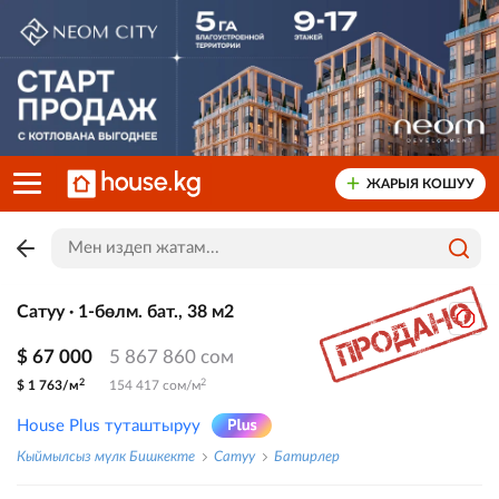
ЖАРЫЯ КОШУУ
Сатуу · 1-бөлм. бат., 38 м2
$ 67 000
5 867 860 сом
2
2
$ 1 763/м
154 417 сом/м
House Plus туташтыруу
Кыймылсыз мүлк Бишкекте
Сатуу
Батирлер