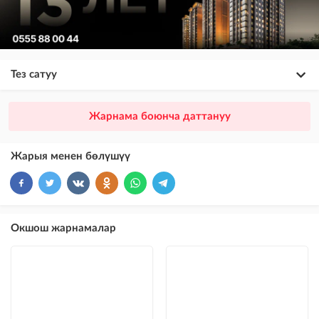
Тез сатуу
×
20
ПРЕМИУМ
Жарнама боюнча даттануу
VIP жарыялардын үстүнө жарыя жайгаштыруу + Instagramдагы акы
төлөнүүчү жарнама
Жарыя менен бөлүшүү
×
10
VIP
бекер жарыялардын үстүнө жарыя жайгаштыруу
×
5
ТОП
Окшош жарнамалар
бекер жарыялардын үстүнө жарыя жайгаштыруу (VIPтен кийин)
Instagram Пост
@house_kg Instagram аккаунтуна жана Telegram каналына жарыя
жайгаштыруу
Instagram Промо