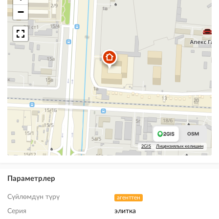
−
2GIS
Лицензиялык келишим
Параметрлер
Сүйлөмдүн түрү
агенттен
Серия
элитка