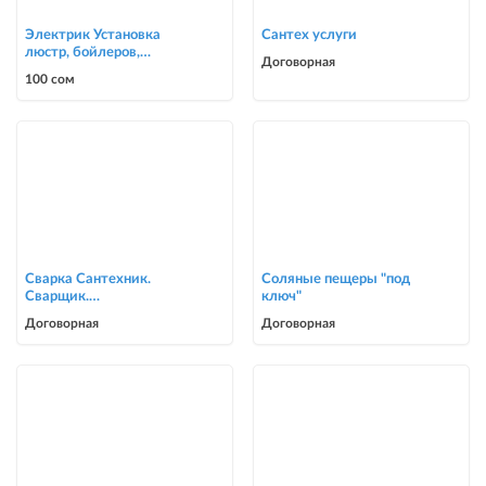
Электрик Установка
Сантех услуги
люстр, бойлеров,
Договорная
счётчиков, автоматов
100 сом
0700303090
Сварка Сантехник.
Соляные пещеры "под
Сварщик.
ключ"
ворота,решетки,навесы,
Договорная
Договорная
сварочные работы в Биш