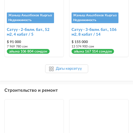
Жаныш Акылбеков Кыргыз
Жаныш Акылбеков Кыргыз
Недвижимость
Недвижимость
Сатуу · 2-бөлм. бат., 52
Сатуу · 3-бөлм. бат., 106
м2, 4 кабат / 5
м2, 8 кабат / 14
$ 91 000
$ 155 000
7 969 780 сом
13 574 900 сом
айына 106 804 сомдон
айына 167 514 сомдон
Дагы көрсөтүү
Строительство и ремонт