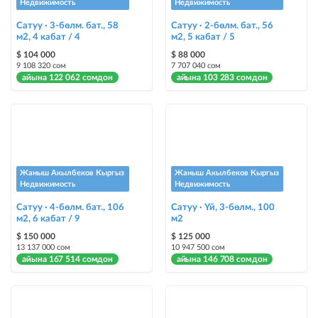
Недвижимость
Недвижимость
Чаптамалар
Сатуу · 3-бөлм. бат., 58
Сатуу · 2-бөлм. бат., 56
Опциялары бар жаркыраган стикерлер сиздин мүлкүңүздү
м2, 4 кабат / 4
м2, 5 кабат / 5
башкалардан өзгөчөлөнтүп, аны тезирээк сатууга жардам берет
$ 104 000
$ 88 000
9 108 320 сом
7 707 040 сом
айына 122 062 сомдон
айына 103 283 сомдон
Жаныш Акылбеков Кыргыз
Жаныш Акылбеков Кыргыз
Недвижимость
Недвижимость
Сатуу · 4-бөлм. бат., 106
Сатуу · Үй, 3-бөлм., 100
м2, 6 кабат / 9
м2
$ 150 000
$ 125 000
13 137 000 сом
10 947 500 сом
айына 167 514 сомдон
айына 146 708 сомдон