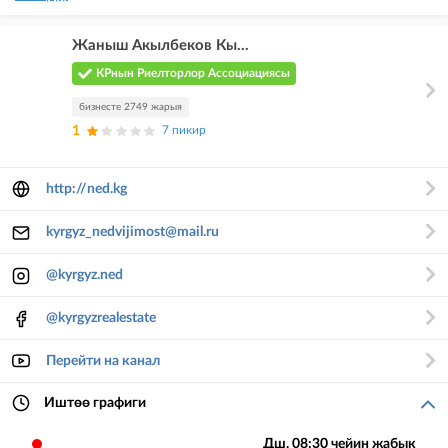
Жаныш Акылбеков Кы...
КРнын Риелторлор Ассоциациясы
бизнесте 2749 жарыя
1
7 пикир
http://ned.kg
kyrgyz_nedvijimost@mail.ru
@kyrgyz.ned
@kyrgyzrealestate
Перейти на канал
Иштөө графиги
Дш. 08:30 чейин жабык