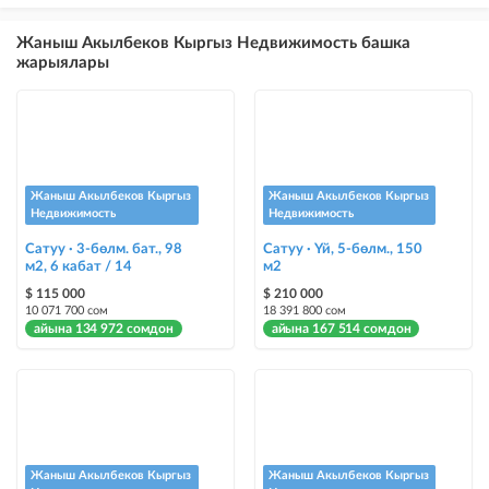
×
5
ТОП
Жаныш Акылбеков Кыргыз Недвижимость башка
бекер жарыялардын үстүнө жарыя жайгаштыруу (VIPтен кийин)
жарыялары
Instagram Пост
@house_kg Instagram аккаунтуна жана Telegram каналына жарыя
жайгаштыруу
Instagram Промо
Жаныш Акылбеков Кыргыз
Жаныш Акылбеков Кыргыз
@house_kg Instagram аккаунтуна жана Telegram каналына жарыя
Недвижимость
Недвижимость
жайгаштыруу + Instagramдагы акы төлөнүүчү жарнама
Сатуу · 3-бөлм. бат., 98
Сатуу · Үй, 5-бөлм., 150
м2, 6 кабат / 14
м2
Түс менен белгилөө
$ 115 000
$ 210 000
жарыялардын арасында башка түстө бөлүп көрсөтүлөт
10 071 700 сом
18 391 800 сом
айына 134 972 сомдон
айына 167 514 сомдон
Авто UP
жарыяны автоматтык түрдө жогору көтөрүү
Шашылыш
жарыя "Шашылыш" деген белги менен коюлат + "Шашылыш"
бөлүмүндө көрсөтүлөт
Жаныш Акылбеков Кыргыз
Жаныш Акылбеков Кыргыз