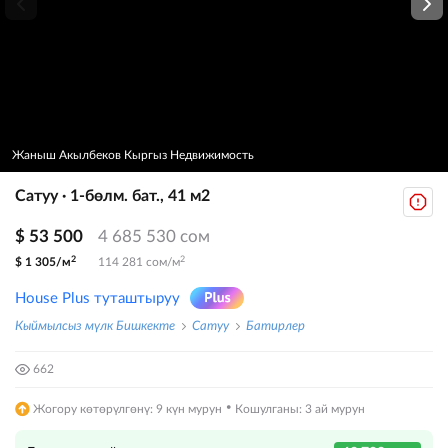
Жаныш Акылбеков Кыргыз Недвижимость
Сатуу · 1-бөлм. бат., 41 м2
$ 53 500
4 685 530 сом
2
2
$ 1 305/м
114 281 сом/м
House Plus туташтыруу
Кыймылсыз мүлк Бишкекте
Сатуу
Батирлер
662
·
Жогору көтөрүлгөнү: 9 күн мурун
Кошулганы: 3 ай мурун