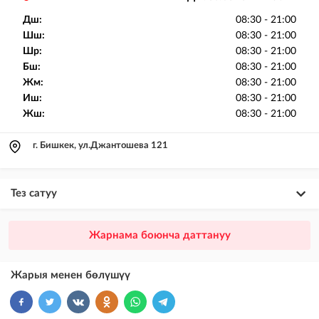
Дш:
08:30 - 21:00
Шш:
08:30 - 21:00
Шр:
08:30 - 21:00
Бш:
08:30 - 21:00
Жм:
08:30 - 21:00
Иш:
08:30 - 21:00
Жш:
08:30 - 21:00
г. Бишкек, ул.Джантошева 121
Тез сатуу
×
20
ПРЕМИУМ
Жарнама боюнча даттануу
VIP жарыялардын үстүнө жарыя жайгаштыруу + Instagramдагы акы
төлөнүүчү жарнама
Жарыя менен бөлүшүү
×
10
VIP
бекер жарыялардын үстүнө жарыя жайгаштыруу