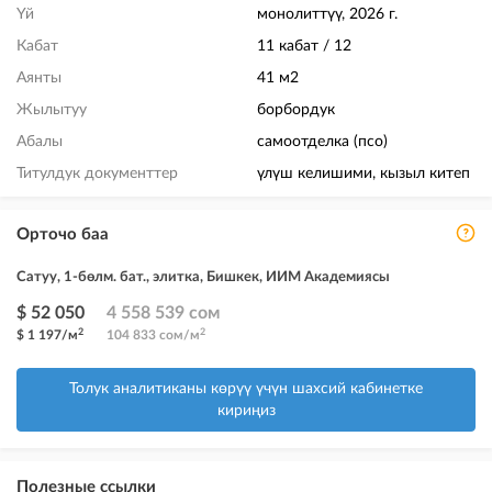
Үй
монолиттүү, 2026 г.
Кабат
11 кабат / 12
Аянты
41 м2
Жылытуу
борбордук
Абалы
самоотделка (псо)
Титулдук документтер
үлүш келишими, кызыл китеп
Орточо баа
Сатуу, 1-бөлм. бат., элитка, Бишкек, ИИМ Академиясы
$ 52 050
4 558 539 сом
2
2
$ 1 197/м
104 833 сом/м
Толук аналитиканы көрүү үчүн шахсий кабинетке
кириңиз
Полезные ссылки