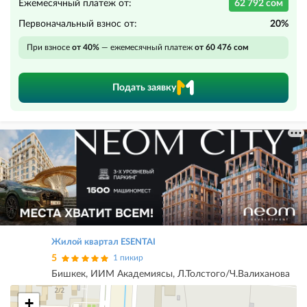
Ежемесячный платеж от:
62 792 сом
Первоначальный взнос от:
20%
При взносе
от 40%
— ежемесячный платеж
от 60 476 сом
Подать заявку
Жилой квартал ESENTAI
5
1 пикир
Бишкек, ИИМ Академиясы, Л.Толстого/Ч.Валиханова
+