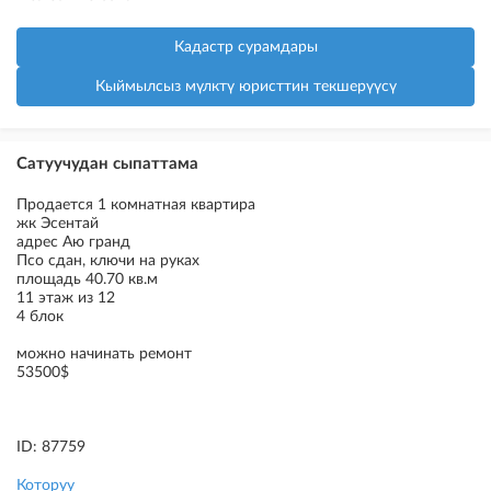
Кадастр сурамдары
Кыймылсыз мүлктү юристтин текшерүүсү
Сатуучудан сыпаттама
Продается 1 комнатная квартира
жк Эсентай
адрес Аю гранд
Псо сдан, ключи на руках
площадь 40.70 кв.м
11 этаж из 12
4 блок
можно начинать ремонт
53500$
ID: 87759
Которуу