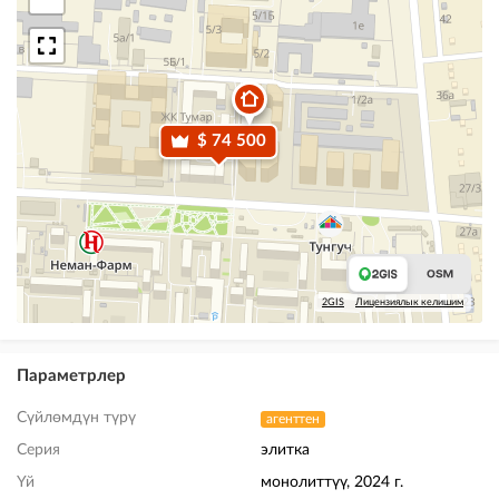
$ 74 500
2GIS
Лицензиялык келишим
Параметрлер
Сүйлөмдүн түрү
агенттен
Серия
элитка
Үй
монолиттүү, 2024 г.