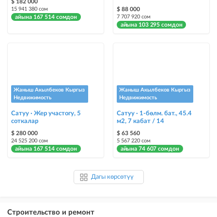
$ 182 000
15 941 380 сом
$ 88 000
айына 167 514 сомдон
7 707 920 сом
айына 103 295 сомдон
Жаныш Акылбеков Кыргыз
Жаныш Акылбеков Кыргыз
Недвижимость
Недвижимость
Сатуу · Жер участогу, 5
Сатуу · 1-бөлм. бат., 45.4
соткалар
м2, 7 кабат / 14
$ 280 000
$ 63 560
24 525 200 сом
5 567 220 сом
айына 167 514 сомдон
айына 74 607 сомдон
Дагы көрсөтүү
Строительство и ремонт