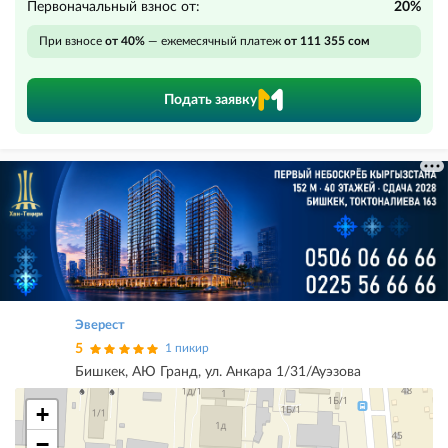
Первоначальный взнос от:
20%
При взносе
от 40%
— ежемесячный платеж
от 111 355 сом
Подать заявку
Эверест
5
1 пикир
Бишкек, АЮ Гранд, ул. Анкара 1/31/Ауэзова
+
−