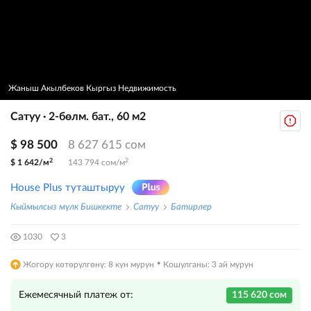
Жаныш Акылбеков Кыргыз Недвижимость
Сатуу · 2-бөлм. бат., 60 м2
$ 98 500
8 627 615 сом
2
2
$ 1 642/м
143 794 сом/м
House Plus туташтыруу
Кыймылсыз мүлк Бишкекте
Сатуу
Батирлер
1030
3
·
Жогору көтөрүлгөнү: 8 күн мурун
Кошулганы: 3 ай мурун
Ежемесячный платеж от:
115 620 сом