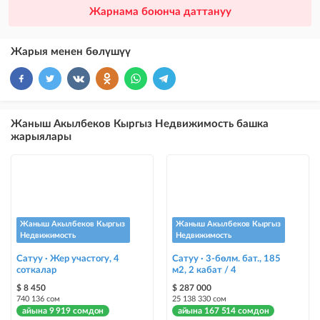
×
20
ПРЕМИУМ
Жарнама боюнча даттануу
VIP жарыялардын үстүнө жарыя жайгаштыруу + Instagramдагы акы
төлөнүүчү жарнама
Жарыя менен бөлүшүү
×
10
VIP
бекер жарыялардын үстүнө жарыя жайгаштыруу
×
5
ТОП
Жаныш Акылбеков Кыргыз Недвижимость башка
бекер жарыялардын үстүнө жарыя жайгаштыруу (VIPтен кийин)
жарыялары
Instagram Пост
@house_kg Instagram аккаунтуна жана Telegram каналына жарыя
жайгаштыруу
Instagram Промо
Жаныш Акылбеков Кыргыз
Жаныш Акылбеков Кыргыз
@house_kg Instagram аккаунтуна жана Telegram каналына жарыя
Недвижимость
Недвижимость
жайгаштыруу + Instagramдагы акы төлөнүүчү жарнама
Сатуу · Жер участогу, 4
Сатуу · 3-бөлм. бат., 185
соткалар
м2, 2 кабат / 4
Түс менен белгилөө
$ 8 450
$ 287 000
жарыялардын арасында башка түстө бөлүп көрсөтүлөт
740 136 сом
25 138 330 сом
айына 9 919 сомдон
айына 167 514 сомдон