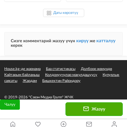
Дагы көрсөтүү
кирүү
катталуу
Сизге комментарий жазуу үчүн
же
керек
House.kg-де жарнама
Баа статистикасы
Долбоор жөнүндө
Кайтарым байланыш
Колдонуучулар макулдашуусу
Купуялык
саясаты
Жардам
Бишкектин Райондору
© 2019-2026 "Сэвэн Медиа Групп" ЖЧК
Чалуу
Жазуу