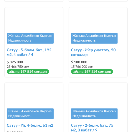
Авто UP
жарыяны автоматтык түрдө жогору көтөрүү
Шашылыш
жарыя "Шашылыш" деген белги менен коюлат + "Шашылыш"
бөлүмүндө көрсөтүлөт
Жаныш Акылбеков Кыргыз
Жаныш Акылбеков Кыргыз
Недвижимость
Недвижимость
Чаптамалар
Сатуу · 5-бөлм. бат., 192
Сатуу · Жер участогу, 50
Опциялары бар жаркыраган стикерлер сиздин мүлкүңүздү
м2, 4 кабат / 4
соткалар
башкалардан өзгөчөлөнтүп, аны тезирээк сатууга жардам берет
$ 325 000
$ 180 000
28 466 750 сом
15 766 200 сом
айына 167 514 сомдон
айына 167 514 сомдон
Жаныш Акылбеков Кыргыз
Жаныш Акылбеков Кыргыз
Недвижимость
Недвижимость
Сатуу · Үй, 4-бөлм., 61 м2
Сатуу · 2-бөлм. бат., 75
м2, 3 кабат / 9