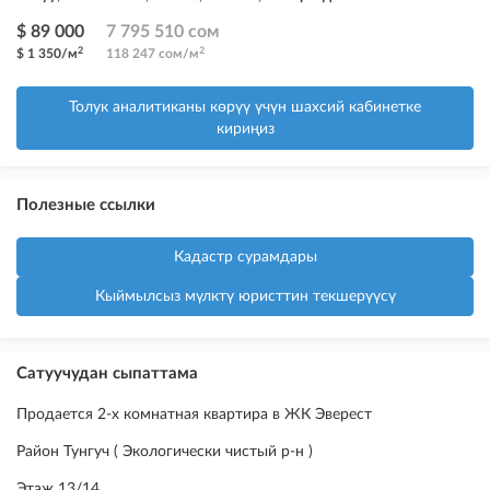
$ 89 000
7 795 510 сом
2
2
$ 1 350/м
118 247 сом/м
Толук аналитиканы көрүү үчүн шахсий кабинетке
кириңиз
Полезные ссылки
Кадастр сурамдары
Кыймылсыз мүлктү юристтин текшерүүсү
Сатуучудан сыпаттама
Продается 2-х комнатная квартира в ЖК Эверест
Район Тунгуч ( Экологически чистый р-н )
Этаж 13/14