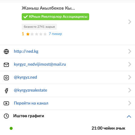
Жаныш Акылбеков Кы...
КРнын Риелторлор Ассоциациясы
бизнесте 2741 жарыя
1
7 пикир
http://ned.kg
kyrgyz_nedvijimost@mail.ru
@kyrgyz.ned
@kyrgyzrealestate
Перейти на канал
Иштөө графиги
21:00 чейин ачык