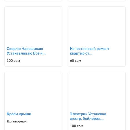
Сверлю Навешиваю
Качественный ремонт
Устанавливаю Всё и
квартир от
подряд
косметического до
100 сом
60 сом
капитального ремонта до
ка
Кроем крыши
Электрик Установка
люстр, бойлеров,
Договорная
счётчиков, автоматов
100 сом
0700303090