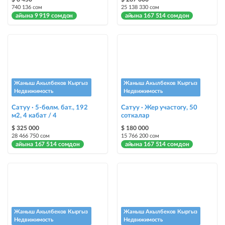
жарыялардын арасында башка түстө бөлүп көрсөтүлөт
740 136 сом
25 138 330 сом
айына 9 919 сомдон
айына 167 514 сомдон
Авто UP
жарыяны автоматтык түрдө жогору көтөрүү
Шашылыш
жарыя "Шашылыш" деген белги менен коюлат + "Шашылыш"
бөлүмүндө көрсөтүлөт
Жаныш Акылбеков Кыргыз
Жаныш Акылбеков Кыргыз
Недвижимость
Недвижимость
Чаптамалар
Сатуу · 5-бөлм. бат., 192
Сатуу · Жер участогу, 50
Опциялары бар жаркыраган стикерлер сиздин мүлкүңүздү
м2, 4 кабат / 4
соткалар
башкалардан өзгөчөлөнтүп, аны тезирээк сатууга жардам берет
$ 325 000
$ 180 000
28 466 750 сом
15 766 200 сом
айына 167 514 сомдон
айына 167 514 сомдон
Жаныш Акылбеков Кыргыз
Жаныш Акылбеков Кыргыз
Недвижимость
Недвижимость