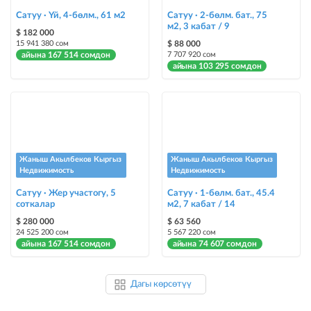
Сатуу · Үй, 4-бөлм., 61 м2
Сатуу · 2-бөлм. бат., 75
м2, 3 кабат / 9
$ 182 000
15 941 380 сом
$ 88 000
айына 167 514 сомдон
7 707 920 сом
айына 103 295 сомдон
Жаныш Акылбеков Кыргыз
Жаныш Акылбеков Кыргыз
Недвижимость
Недвижимость
Сатуу · Жер участогу, 5
Сатуу · 1-бөлм. бат., 45.4
соткалар
м2, 7 кабат / 14
$ 280 000
$ 63 560
24 525 200 сом
5 567 220 сом
айына 167 514 сомдон
айына 74 607 сомдон
Дагы көрсөтүү