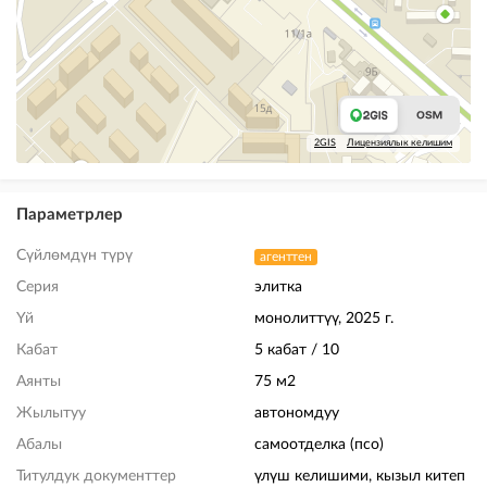
2GIS
Лицензиялык келишим
Параметрлер
Сүйлөмдүн түрү
агенттен
Серия
элитка
Үй
монолиттүү, 2025 г.
Кабат
5 кабат / 10
Аянты
75 м2
Жылытуу
автономдуу
Абалы
самоотделка (псо)
Титулдук документтер
үлүш келишими, кызыл китеп