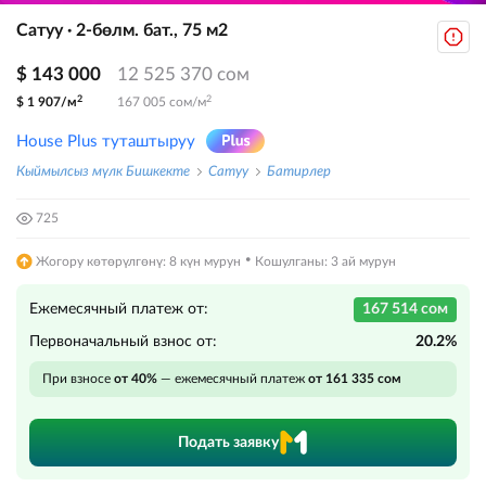
Сатуу · 2-бөлм. бат., 75 м2
$ 143 000
12 525 370 сом
2
2
$ 1 907/м
167 005 сом/м
House Plus туташтыруу
Кыймылсыз мүлк Бишкекте
Сатуу
Батирлер
725
·
Жогору көтөрүлгөнү: 8 күн мурун
Кошулганы: 3 ай мурун
Ежемесячный платеж от:
167 514 сом
Первоначальный взнос от:
20.2%
При взносе
от 40%
— ежемесячный платеж
от 161 335 сом
Подать заявку