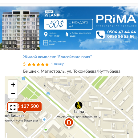
Жилой комплекс "Елисейские поля"
5
1 пикир
Бишкек, Магистраль, ул. Токомбаева/Куттубаева
+
−
$ 127 500