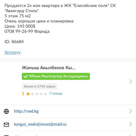
Продается 2х ком квартира в ЖК "Елисейские поля" СК
"Авангард Стиль"
5 этаж 75 м2
Очень хорошая цена и планировка
Цена: 143 000$
0708 99-26-99 Фарида
ID: 86684
Которуу
Жаныш Акылбеков Кы...
КРнын Риелторлор Ассоциациясы
бизнесте 2742 жарыя
1
7 пикир
http://ned.kg
kyrgyz_nedvijimost@mail.ru