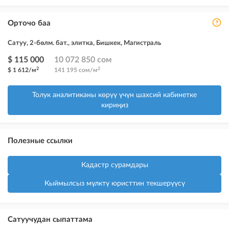
Орточо баа
Сатуу, 2-бөлм. бат., элитка, Бишкек, Магистраль
$ 115 000
10 072 850 сом
2
2
$ 1 612/м
141 195 сом/м
Толук аналитиканы көрүү үчүн шахсий кабинетке
кириңиз
Полезные ссылки
Кадастр сурамдары
Кыймылсыз мүлктү юристтин текшерүүсү
Сатуучудан сыпаттама