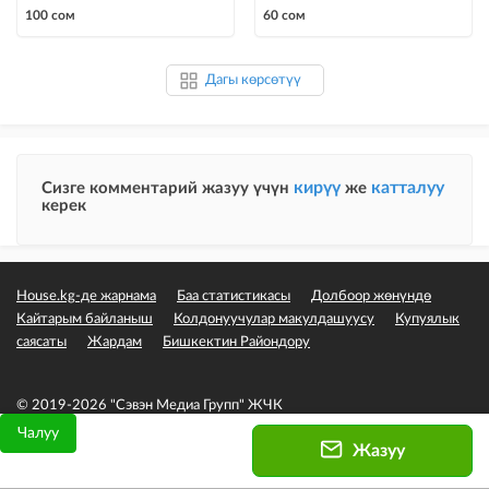
подряд
косметического до
100 сом
60 сом
капитального ремонта до
ка
Дагы көрсөтүү
кирүү
катталуу
Сизге комментарий жазуу үчүн
же
керек
House.kg-де жарнама
Баа статистикасы
Долбоор жөнүндө
Кайтарым байланыш
Колдонуучулар макулдашуусу
Купуялык
саясаты
Жардам
Бишкектин Райондору
© 2019-2026 "Сэвэн Медиа Групп" ЖЧК
Чалуу
Жазуу