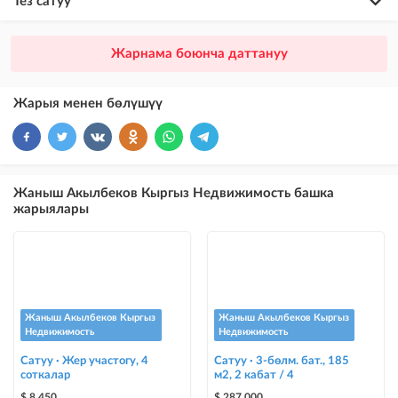
Тез сатуу
×
20
ПРЕМИУМ
Жарнама боюнча даттануу
VIP жарыялардын үстүнө жарыя жайгаштыруу + Instagramдагы акы
төлөнүүчү жарнама
Жарыя менен бөлүшүү
×
10
VIP
бекер жарыялардын үстүнө жарыя жайгаштыруу
×
5
ТОП
Жаныш Акылбеков Кыргыз Недвижимость башка
бекер жарыялардын үстүнө жарыя жайгаштыруу (VIPтен кийин)
жарыялары
Instagram Пост
@house_kg Instagram аккаунтуна жана Telegram каналына жарыя
жайгаштыруу
Instagram Промо
Жаныш Акылбеков Кыргыз
Жаныш Акылбеков Кыргыз
@house_kg Instagram аккаунтуна жана Telegram каналына жарыя
Недвижимость
Недвижимость
жайгаштыруу + Instagramдагы акы төлөнүүчү жарнама
Сатуу · Жер участогу, 4
Сатуу · 3-бөлм. бат., 185
соткалар
м2, 2 кабат / 4
Түс менен белгилөө
$ 8 450
$ 287 000