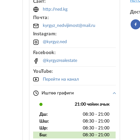
Кот
Сайт:
http://ned.kg
Дос
Почта:
kyrgyz_nedvijimost@mail.ru
Instagram:
@kyrgyz.ned
Facebook:
@kyrgyzrealestate
YouTube:
Перейти на канал
Иштөө графиги
21:00 чейин ачык
Дш:
08:30 - 21:00
Шш:
08:30 - 21:00
Шр:
08:30 - 21:00
Бш:
08:30 - 21:00