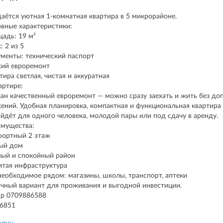
аётся уютная 1-комнатная квартира в 5 микрорайоне.
вные характеристики:
адь: 19 м²
: 2 из 5
менты: технический паспорт
ий евроремонт
тира светлая, чистая и аккуратная
артире:
ан качественный евроремонт — можно сразу заехать и жить без д
ений. Удобная планировка, компактная и функциональная квартира
йдёт для одного человека, молодой пары или под сдачу в аренду.
мущества:
ортный 2 этаж
ый дом
ый и спокойный район
итая инфраструктура
необходимое рядом: магазины, школы, транспорт, аптеки
чный вариант для проживания и выгодной инвестиции.
р 0709886588
86851