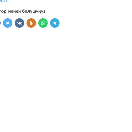
оруу
тор менен бөлүшүңүз