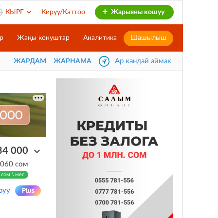
КЫРГ
Кирүү/Каттоо
Жарыяны кошуу
р
Жаңы конуштар
Аналитика
Шашылыш
Ар кандай аймак
ЖАРДАМ
ЖАРНАМА
34 000
 060 сом
 сом \ мес
руу