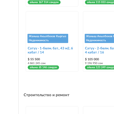
айына 167 514 сомдон
айына 115 033 сомд
Жаныш Акылбеков Кыргыз
Жаныш Акылбеков 
Недвижимость
Недвижимость
Сатуу · 1-бөлм. бат., 43 м2, 6
Сатуу · 2-бөлм. ба
кабат / 14
4 кабат / 16
$ 55 500
$ 105 000
4 861 245 сом
9 196 950 сом
айына 65 146 сомдон
айына 123 249 сомд
Строительство и ремонт