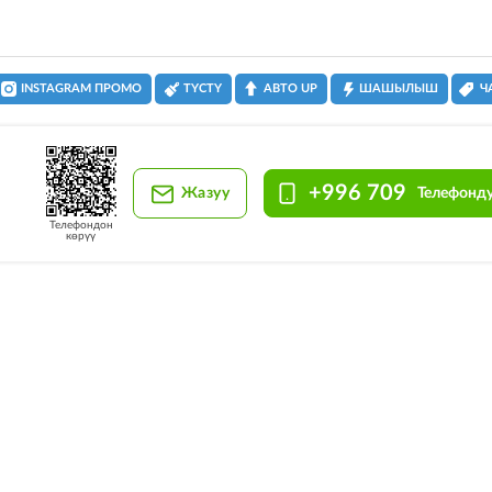
INSTAGRAM ПРОМО
ТҮСТҮ
АВТО UP
ШАШЫЛЫШ
Ч
+996 709
Жазуу
Телефонду
Телефондон
көрүү