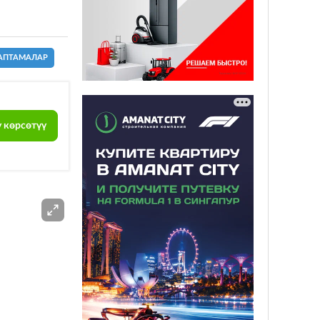
АПТАМАЛАР
 көрсөтүү
ЖАРНАМА