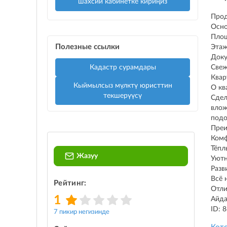
шахсий кабинетке кириңиз
Прод
Осно
Площ
Полезные ссылки
Этаж
Доку
Кадастр сурамдары
Свеж
Квар
Кыймылсыз мүлктү юристтин
О кв
текшерүүсү
Сдел
влож
подо
Преи
Комф
Тёпл
Жазуу
Уютн
Разв
Всё 
Рейтинг:
Отли
1
Айда
ID: 
7 пикир негизинде