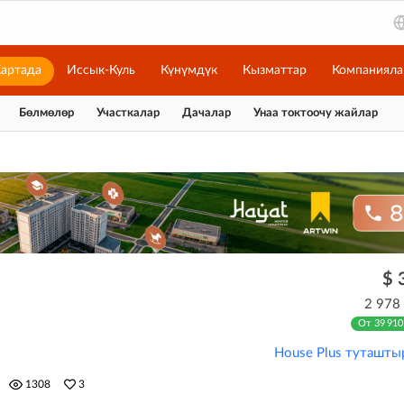
артада
Иссык-Куль
Күнүмдүк
Кызматтар
Компанияла
Бөлмөлөр
Участкалар
Дачалар
Унаа токтоочу жайлар
$ 
2 978
От 39 910
House Plus туташты
1308
3