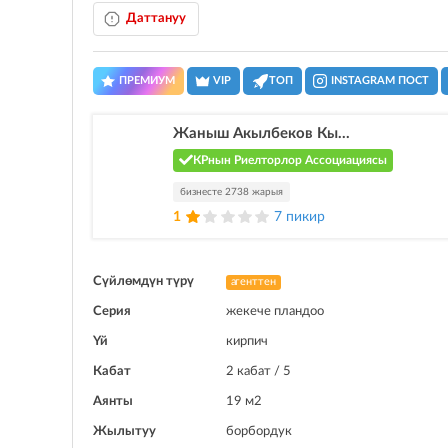
Даттануу
ПРЕМИУМ
VIP
ТОП
INSTAGRAM ПОСТ
Жаныш Акылбеков Кы...
КРнын Риелторлор Ассоциациясы
бизнесте 2738 жарыя
1
7 пикир
Сүйлөмдүн түрү
агенттен
Серия
жекече пландоо
Үй
кирпич
Кабат
2 кабат / 5
Аянты
19 м2
Жылытуу
борбордук