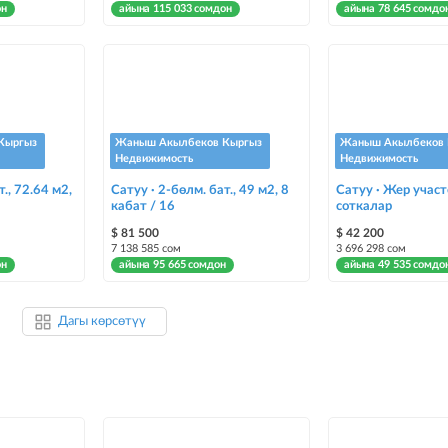
он
айына 115 033 сомдон
айына 78 645 сомдо
Кыргыз
Жаныш Акылбеков Кыргыз
Жаныш Акылбеков 
Недвижимость
Недвижимость
т., 72.64 м2,
Сатуу · 2-бөлм. бат., 49 м2, 8
Сатуу · Жер участ
кабат / 16
соткалар
$ 81 500
$ 42 200
7 138 585 сом
3 696 298 сом
он
айына 95 665 сомдон
айына 49 535 сомдо
Дагы көрсөтүү