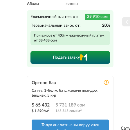
Абалы
жакшы
Ежемесячный платеж от:
39 910 сом
Первоначальный взнос от:
20%
При взносе
от 40%
— ежемесячный платеж
от 38 438 сом
Подать заявку
Орточо баа
Сатуу, 1-бөлм. бат., жекече пландоо,
Бишкек, 5 к-р
$ 65 432
5 731 189 сом
2
2
$ 1 890/м
165 545 сом/м
Толук аналитиканы көрүү үчүн
Сат