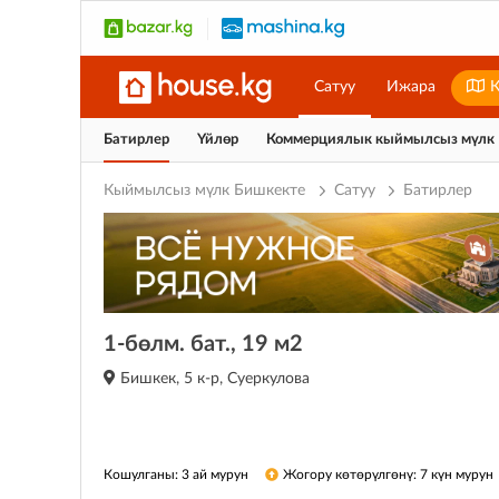
Сатуу
Ижара
К
Батирлер
Үйлөр
Коммерциялык кыймылсыз мүлк
Кыймылсыз мүлк Бишкекте
Сатуу
Батирлер
1-бөлм. бат., 19 м2
Бишкек, 5 к-р, Суеркулова
Кошулганы: 3 ай мурун
Жогору көтөрүлгөнү: 7 күн мурун