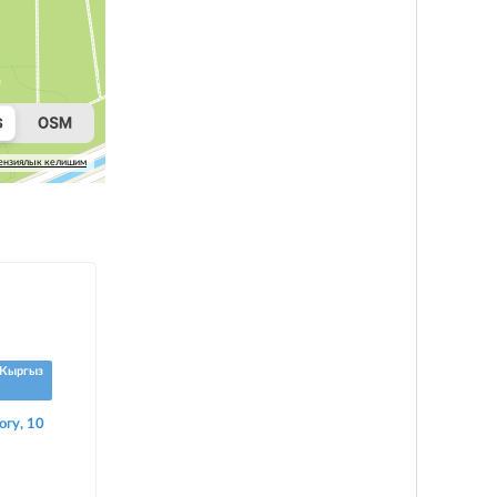
ензиялык келишим
Кыргыз
огу, 10