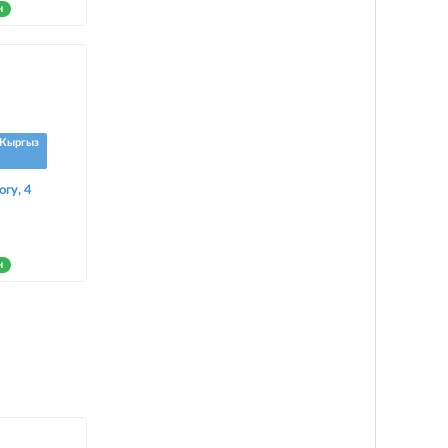
н
Кыргыз
огу, 4
н