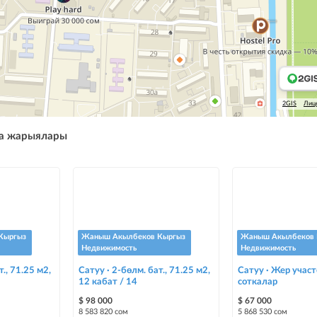
2GIS
Лиц
а жарыялары
Кыргыз
Жаныш Акылбеков Кыргыз
Жаныш Акылбеков 
Недвижимость
Недвижимость
т., 71.25 м2,
Сатуу · 2-бөлм. бат., 71.25 м2,
Сатуу · Жер участ
12 кабат / 14
соткалар
$ 98 000
$ 67 000
8 583 820 сом
5 868 530 сом