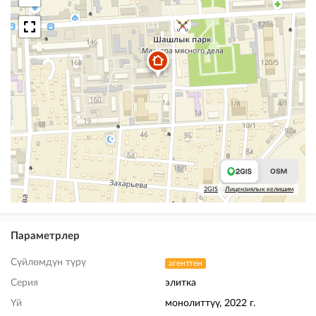
2GIS
Лицензиялык келишим
Параметрлер
Сүйлөмдүн түрү
агенттен
Серия
элитка
Үй
монолиттүү, 2022 г.