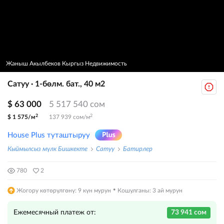
Жаныш Акылбеков Кыргыз Недвижимость
Сатуу · 1-бөлм. бат., 40 м2
$ 63 000
5 517 540 сом
2
2
$ 1 575/м
137 939 сом/м
House Plus туташтыруу
Кыймылсыз мүлк Бишкекте
Сатуу
Батирлер
780
2
·
Жогору көтөрүлгөнү: 9 күн мурун
Кошулганы: 3 ай мурун
Ежемесячный платеж от:
73 941 сом