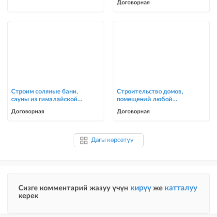
Договорная
Строим соляные бани,
Строительство домов,
сауны из гималайской
помещений любой
соли
сложности
Договорная
Договорная
Дагы көрсөтүү
кирүү
катталуу
Сизге комментарий жазуу үчүн
же
керек