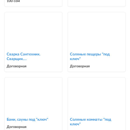
100 сом
0700303090
Сварка Сантехник.
Соляные пещеры "под
Сварщик.
ключ"
ворота,решетки,навесы,
Договорная
Договорная
сварочные работы в Биш
Бани, сауны под "ключ"
Соляные комнаты "под
ключ"
Договорная