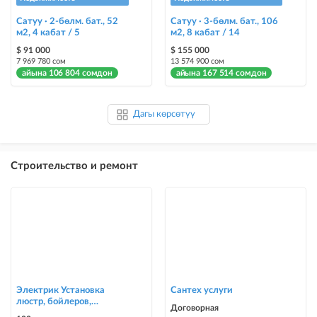
Сатуу · 2-бөлм. бат., 52
Сатуу · 3-бөлм. бат., 106
м2, 4 кабат / 5
м2, 8 кабат / 14
$ 91 000
$ 155 000
7 969 780 сом
13 574 900 сом
айына 106 804 сомдон
айына 167 514 сомдон
Дагы көрсөтүү
Строительство и ремонт
Электрик Установка
Сантех услуги
люстр, бойлеров,
Договорная
счётчиков, автоматов