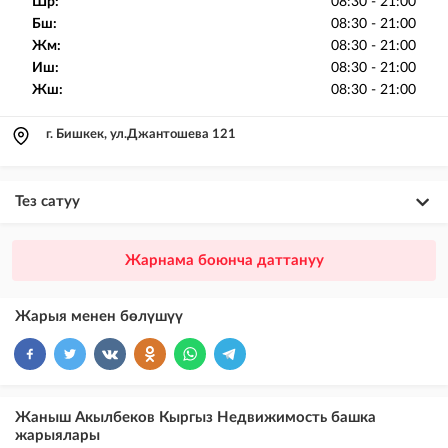
Шр:
08:30 - 21:00
Бш:
08:30 - 21:00
Жм:
08:30 - 21:00
Иш:
08:30 - 21:00
Жш:
08:30 - 21:00
г. Бишкек, ул.Джантошева 121
Тез сатуу
×
20
ПРЕМИУМ
Жарнама боюнча даттануу
VIP жарыялардын үстүнө жарыя жайгаштыруу + Instagramдагы акы
төлөнүүчү жарнама
Жарыя менен бөлүшүү
×
10
VIP
бекер жарыялардын үстүнө жарыя жайгаштыруу
×
5
ТОП
Жаныш Акылбеков Кыргыз Недвижимость башка
бекер жарыялардын үстүнө жарыя жайгаштыруу (VIPтен кийин)
жарыялары