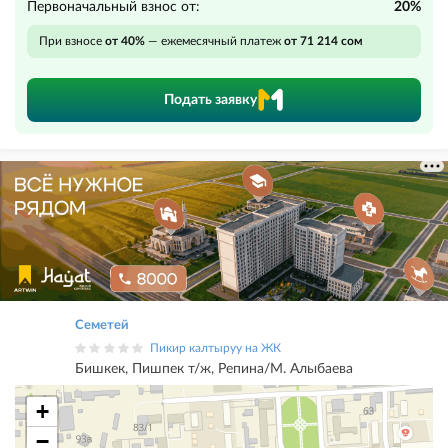
Первоначальный взнос от:
20%
При взносе
от 40%
— ежемесячный платеж
от 71 214 сом
Подать заявку
Семетей
Пикир калтыруу на ЖК
Бишкек, Пишпек т/ж, Репина/М. Алыбаева
+
−