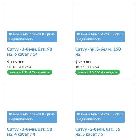
Instagram Пост
@house_kg Instagram аккаунтуна жана Telegram каналына жарыя
жайгаштыруу
Instagram Промо
Жаныш Акылбеков Кыргыз
Жаныш Акылбеков Кыргыз
@house_kg Instagram аккаунтуна жана Telegram каналына жарыя
Недвижимость
Недвижимость
жайгаштыруу + Instagramдагы акы төлөнүүчү жарнама
Сатуу · 3-бөлм. бат., 98
Сатуу · Үй, 5-бөлм., 150
м2, 6 кабат / 14
м2
Түс менен белгилөө
$ 115 000
$ 210 000
жарыялардын арасында башка түстө бөлүп көрсөтүлөт
10 071 700 сом
18 391 800 сом
айына 134 972 сомдон
айына 167 514 сомдон
Авто UP
жарыяны автоматтык түрдө жогору көтөрүү
Шашылыш
жарыя "Шашылыш" деген белги менен коюлат + "Шашылыш"
бөлүмүндө көрсөтүлөт
Жаныш Акылбеков Кыргыз
Жаныш Акылбеков Кыргыз
Недвижимость
Недвижимость
Чаптамалар
Сатуу · 3-бөлм. бат., 58
Сатуу · 2-бөлм. бат., 56
Опциялары бар жаркыраган стикерлер сиздин мүлкүңүздү
м2, 4 кабат / 4
м2, 5 кабат / 5
башкалардан өзгөчөлөнтүп, аны тезирээк сатууга жардам берет