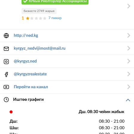
КРнын Риелторлор Ассоциациясы
бизнесте 2749 жарыя
1
7 пикир
http://ned.kg
kyrgyz_nedvijimost@mail.ru
@kyrgyz.ned
@kyrgyzrealestate
Перейти на канал
Иштөө графиги
Дш. 08:30 чейин жабык
Дш:
08:30 - 21:00
Шш:
08:30 - 21:00