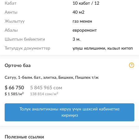
Кабат
10 кабат / 12
Аянты
40 м2
Жылытуу
газ менен
Абалы
евроремонт
Шыптын бийиктиги
3 м.
Титулдук документтер
үлүш келишими, кызыл китеп
Орточо баа
Сатуу, 1-бөлм. бат., элитка, Бишкек, Пишпек т/ж
$ 66 750
5 845 965 сом
2
2
$ 1 585/м
138 814 сом/м
Толук аналитиканы көрүү үчүн шахсий кабинетке
кириңиз
Полезные ссылки