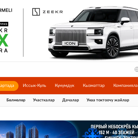
артада
Иссык-Куль
Күнүмдүк
Кызматтар
Компанияла
Бөлмөлөр
Участкалар
Дачалар
Унаа токтоочу жайлар