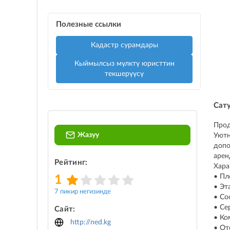
Полезные ссылки
Кадастр сурамдары
Кыймылсыз мүлктү юристтин
текшерүүсү
Сат
Прод
Жазуу
Уютн
допо
арен
Рейтинг:
Хара
• Пл
1
• Эт
7 пикир негизинде
• Со
• Се
Сайт:
• Ко
http://ned.kg
• От