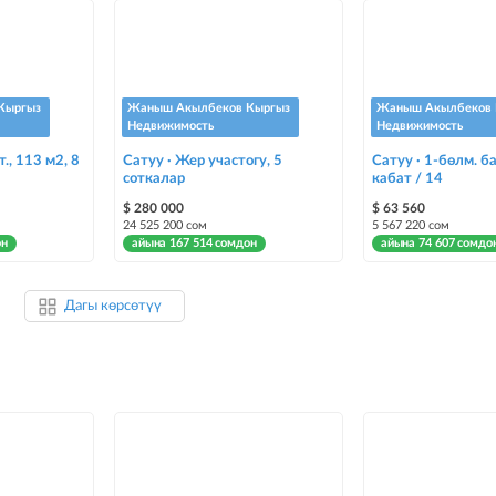
Кыргыз
Жаныш Акылбеков Кыргыз
Жаныш Акылбеков 
Недвижимость
Недвижимость
т., 113 м2, 8
Сатуу · Жер участогу, 5
Сатуу · 1-бөлм. ба
соткалар
кабат / 14
$ 280 000
$ 63 560
24 525 200 сом
5 567 220 сом
он
айына 167 514 сомдон
айына 74 607 сомдо
Дагы көрсөтүү