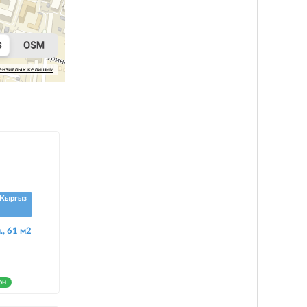
ензиялык келишим
Кыргыз
., 61 м2
он