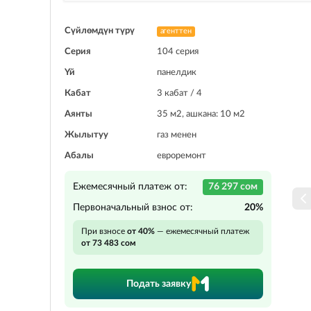
Сүйлөмдүн түрү
агенттен
Серия
104 серия
Үй
панелдик
Кабат
3 кабат / 4
Аянты
35 м2, ашкана: 10 м2
Жылытуу
газ менен
Абалы
евроремонт
Ежемесячный платеж от:
76 297 сом
Первоначальный взнос от:
20%
При взносе
от 40%
— ежемесячный платеж
от 73 483 сом
Подать заявку