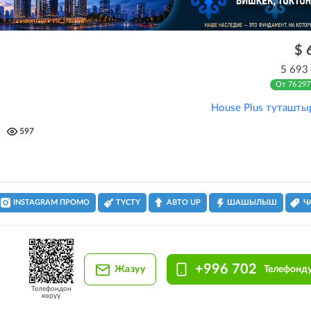
$ 
5 693
От 76 297
House Plus туташты
597
INSTAGRAM ПРОМО
ТҮСТҮ
АВТО UP
ШАШЫЛЫШ
Ч
+996 702
Жазуу
Телефонду
Телефондон
көрүү