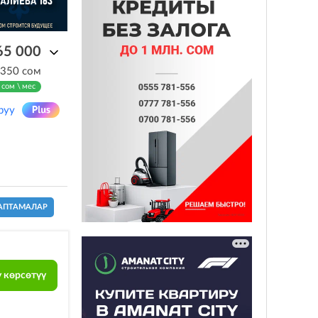
65 000
 350 сом
 сом \ мес
руу
АПТАМАЛАР
 көрсөтүү