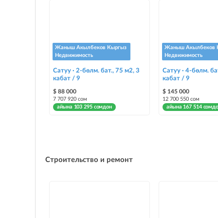
Жаныш Акылбеков Кыргыз
Жаныш Акылбеков 
Недвижимость
Недвижимость
Сатуу · 2-бөлм. бат., 75 м2, 3
Сатуу · 4-бөлм. ба
кабат / 9
кабат / 9
$ 88 000
$ 145 000
7 707 920 сом
12 700 550 сом
айына 103 295 сомдон
айына 167 514 сомд
Строительство и ремонт