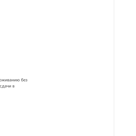
роживанию без
сдачи в