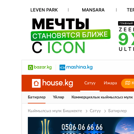
Сатуу
Ижара
К
Батирлер
Үйлөр
Коммерциялык кыймылсыз мүлк
Кыймылсыз мүлк Бишкекте
Сатуу
Батирлер