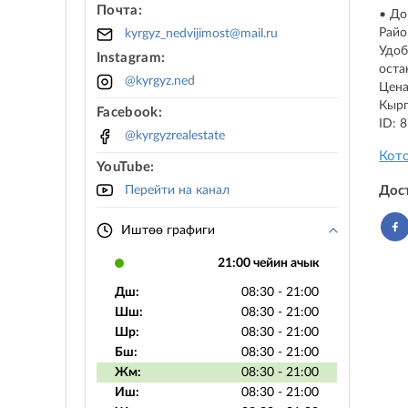
Почта:
• До
Райо
kyrgyz_nedvijimost@mail.ru
Удоб
Instagram:
оста
@kyrgyz.ned
Цена
Кыр
Facebook:
ID: 
@kyrgyzrealestate
Кот
YouTube:
Перейти на канал
Дос
Иштөө графиги
21:00 чейин ачык
Дш:
08:30 - 21:00
Шш:
08:30 - 21:00
Шр:
08:30 - 21:00
Бш:
08:30 - 21:00
Жм:
08:30 - 21:00
Иш:
08:30 - 21:00