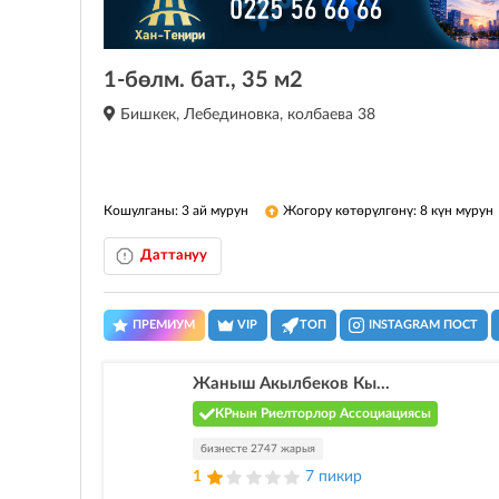
1-бөлм. бат., 35 м2
Бишкек, Лебединовка, колбаева 38
Кошулганы: 3 ай мурун
Жогору көтөрүлгөнү: 8 күн мурун
Даттануу
ПРЕМИУМ
VIP
ТОП
INSTAGRAM ПОСТ
Жаныш Акылбеков Кы...
КРнын Риелторлор Ассоциациясы
бизнесте 2747 жарыя
1
7 пикир