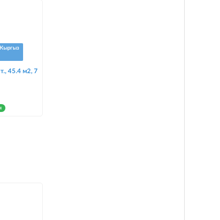
Кыргыз
т., 45.4 м2, 7
н