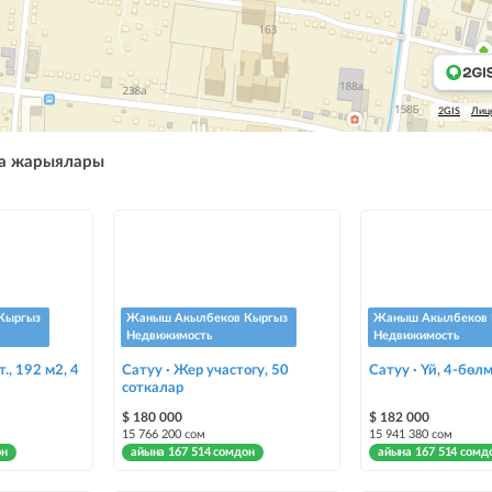
2GIS
Лиц
а жарыялары
Кыргыз
Жаныш Акылбеков Кыргыз
Жаныш Акылбеков 
Недвижимость
Недвижимость
т., 192 м2, 4
Сатуу · Жер участогу, 50
Сатуу · Үй, 4-бөлм
соткалар
$ 180 000
$ 182 000
15 766 200 сом
15 941 380 сом
он
айына 167 514 сомдон
айына 167 514 сомд