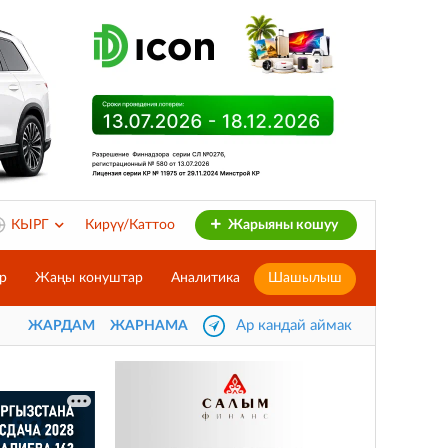
КЫРГ
Кирүү/Каттоо
Жарыяны кошуу
р
Жаңы конуштар
Аналитика
Шашылыш
Ар кандай аймак
ЖАРДАМ
ЖАРНАМА