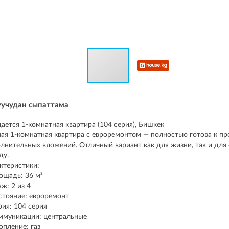
уучудан сыпаттама
ается 1-комнатная квартира (104 серия), Бишкек
ая 1-комнатная квартира с евроремонтом — полностью готова к п
лнительных вложений. Отличный вариант как для жизни, так и для 
ду.
ктеристики:
ощадь: 36 м²
аж: 2 из 4
стояние: евроремонт
рия: 104 серия
ммуникации: центральные
опление: газ