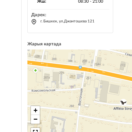
Жш:
08:30 - 21:00
Дарек:
г. Бишкек, ул.Джантошева 121
Жарыя картада
+
−