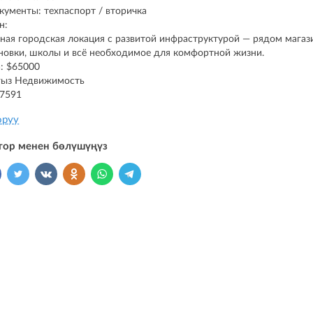
кументы: техпаспорт / вторичка
н:
ная городская локация с развитой инфраструктурой — рядом магаз
новки, школы и всё необходимое для комфортной жизни.
: $65000
гыз Недвижимость
87591
оруу
тор менен бөлүшүңүз