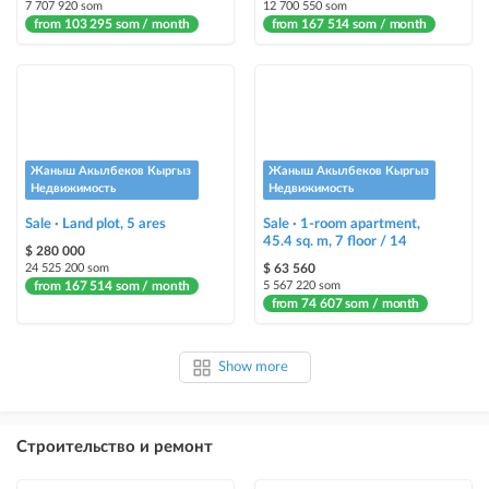
7 707 920 som
12 700 550 som
from 103 295 som / month
from 167 514 som / month
Жаныш Акылбеков Кыргыз
Жаныш Акылбеков Кыргыз
Недвижимость
Недвижимость
Sale · Land plot, 5 ares
Sale · 1-room apartment,
45.4 sq. m, 7 floor / 14
$ 280 000
24 525 200 som
$ 63 560
from 167 514 som / month
5 567 220 som
from 74 607 som / month
Show more
Строительство и ремонт