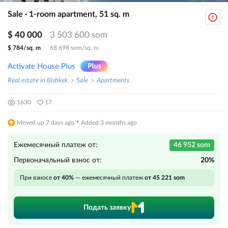
Sale · 1-room apartment, 51 sq. m
$ 40 000
3 503 600 som
$ 784/sq. m
68 698 som/sq. m
Activate House Plus
Real estate in Bishkek
Sale
Apartments
1630
17
·
Moved up 7 days ago
Added 3 months ago
Ежемесячный платеж от:
46 952 som
Первоначальный взнос от:
20%
При взносе
от 40%
— ежемесячный платеж
от 45 221 som
Подать заявку