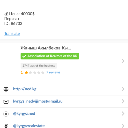
💰 Цена: 40000$
Перизат
ID: 86732
Translate
Жаныш Акылбеков Кы...
Association of Realtors of the KR
2747 ads of the business
1
7 reviews
http://ned.kg
kyrgyz_nedvijimost@mail.ru
@kyrgyz.ned
@kyrgyzrealestate