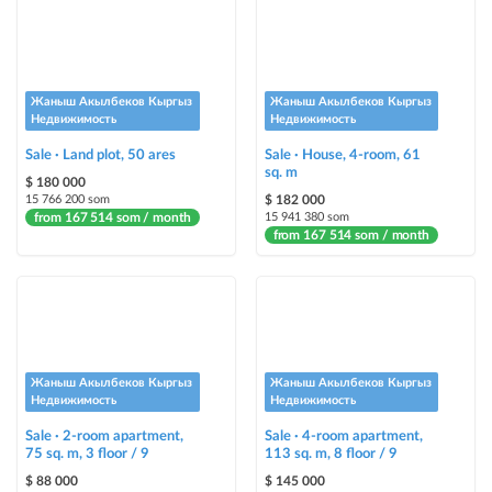
Urgent
ad will be marked as "Urgent" + appear in the "Urgent" section
Жаныш Акылбеков Кыргыз
Жаныш Акылбеков Кыргыз
Stickers
Недвижимость
Недвижимость
Bright stickers with options will make your property stand out from the rest
Sale · Land plot, 50 ares
and help sell it faster
Sale · House, 4-room, 61
sq. m
$ 180 000
15 766 200 som
$ 182 000
from 167 514 som / month
15 941 380 som
from 167 514 som / month
Жаныш Акылбеков Кыргыз
Жаныш Акылбеков Кыргыз
Недвижимость
Недвижимость
Sale · 2-room apartment,
Sale · 4-room apartment,
75 sq. m, 3 floor / 9
113 sq. m, 8 floor / 9
$ 88 000
$ 145 000