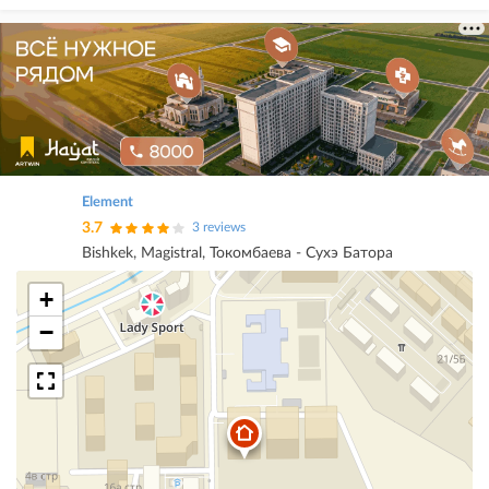
Element
3.7
3 reviews
Bishkek, Magistral, Токомбаева - Сухэ Батора
+
−