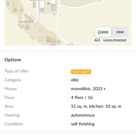
2GIS
License Agreement
Options
Type of offer
from agent
Category
elite
House
monolithic, 2025 г.
Floor
4 floor / 16
Area
51 sq. m, kitchen: 10 sq. m
Heating
autonomous
Condition
self-finishing