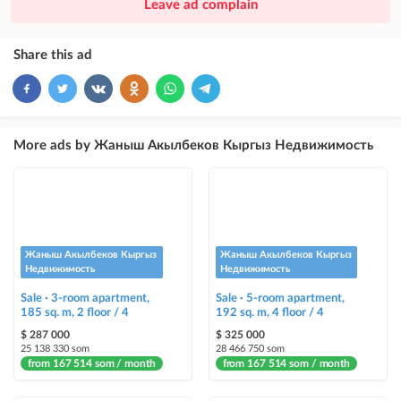
Leave ad complain
ad placement above VIP + paid promotion on Instagram
×
10
VIP
Share this ad
ad placement above free ads
×
5
TOP
ad placement above free ads (after VIP)
More ads by Жаныш Акылбеков Кыргыз Недвижимость
Instagram Post
ad placement on @house_kg Instagram account and on Telegram channel
Instagram Promo
ad placement on @house_kg Instagram account and on Telegram channel
Жаныш Акылбеков Кыргыз
Жаныш Акылбеков Кыргыз
+ paid promotion on Instagram
Недвижимость
Недвижимость
Sale · 3-room apartment,
Sale · 5-room apartment,
Highlight with color
185 sq. m, 2 floor / 4
192 sq. m, 4 floor / 4
highlighting an ad in a different color among other ads
$ 287 000
$ 325 000
25 138 330 som
28 466 750 som
from 167 514 som / month
Auto UP
from 167 514 som / month
automatically up the ad