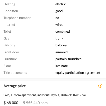
Heating
electric
Condition
good
Telephone number
no
Internet
wired
Toilet
combined
Gas
trunk
Balcony
balcony
Front door
armored
Furniture
partially furnished
Floor
laminate
Title documents
equity participation agreement
Average price
Sale, 1-room apartment, individual layout, Bishkek, Kok-Zhar
$ 68 000
5 955 440 som