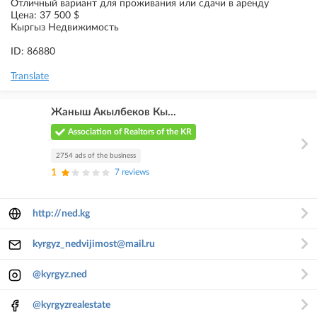
Отличный вариант для проживания или сдачи в аренду
Цена: 37 500 $
Кыргыз Недвижимость
ID: 86880
Translate
Жаныш Акылбеков Кы...
Association of Realtors of the KR
2754 ads of the business
1
7 reviews
http://ned.kg
kyrgyz_nedvijimost@mail.ru
@kyrgyz.ned
@kyrgyzrealestate