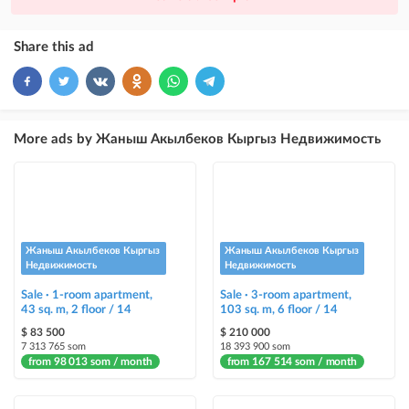
ad placement above VIP + paid promotion on Instagram
×
10
VIP
Share this ad
ad placement above free ads
×
5
TOP
ad placement above free ads (after VIP)
More ads by Жаныш Акылбеков Кыргыз Недвижимость
Instagram Post
ad placement on @house_kg Instagram account and on Telegram channel
Instagram Promo
ad placement on @house_kg Instagram account and on Telegram channel
Жаныш Акылбеков Кыргыз
Жаныш Акылбеков Кыргыз
+ paid promotion on Instagram
Недвижимость
Недвижимость
Sale · 1-room apartment,
Sale · 3-room apartment,
Highlight with color
43 sq. m, 2 floor / 14
103 sq. m, 6 floor / 14
highlighting an ad in a different color among other ads
$ 83 500
$ 210 000
7 313 765 som
18 393 900 som
from 98 013 som / month
Auto UP
from 167 514 som / month
automatically up the ad