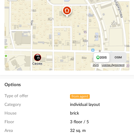
2GIS
License Agreement
Options
Type of offer
from agent
Category
individual layout
House
brick
Floor
3 floor / 5
Area
32 sq. m