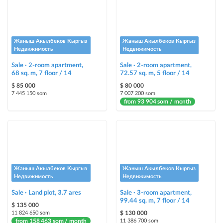
Urgent
ad will be marked as "Urgent" + appear in the "Urgent" section
Жаныш Акылбеков Кыргыз
Жаныш Акылбеков Кыргыз
Stickers
Недвижимость
Недвижимость
Bright stickers with options will make your property stand out from the rest
Sale · 2-room apartment,
and help sell it faster
Sale · 2-room apartment,
68 sq. m, 7 floor / 14
72.57 sq. m, 5 floor / 14
$ 85 000
$ 80 000
7 445 150 som
7 007 200 som
from 93 904 som / month
Жаныш Акылбеков Кыргыз
Жаныш Акылбеков Кыргыз
Недвижимость
Недвижимость
Sale · Land plot, 3.7 ares
Sale · 3-room apartment,
99.44 sq. m, 7 floor / 14
$ 135 000
11 824 650 som
$ 130 000
from 158 463 som / month
11 386 700 som