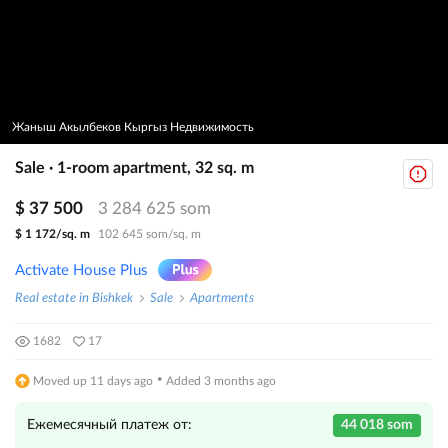
Жаныш Акылбеков Кыргыз Недвижимость
Sale · 1-room apartment, 32 sq. m
$ 37 500
3 284 625 som
$ 1 172/sq. m
102 645 som/sq. m
Activate House Plus
Real estate in Bishkek
Sale
Apartments
1682
17
·
Moved up 11 days ago
Added 3 months ago
Ежемесячный платеж от:
44 018 som