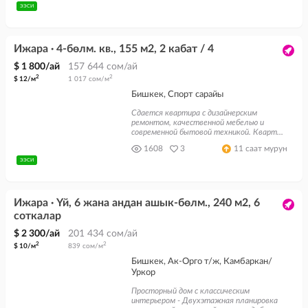
ЭЭСИ
Ижара · 4-бөлм. кв., 155 м2, 2 кабат / 4
$ 1 800/ай
157 644 сом/ай
2
2
$ 12/м
1 017 сом/м
Бишкек, Спорт сарайы
Сдается квартира с дизайнерским
ремонтом, качественной мебелью и
современной бытовой техникой. Кварт...
1608
3
11 саат мурун
ЭЭСИ
Ижара · Үй, 6 жана андан ашык-бөлм., 240 м2, 6
соткалар
$ 2 300/ай
201 434 сом/ай
2
2
$ 10/м
839 сом/м
Бишкек, Ак-Орго т/ж, Камбаркан/
Уркор
Просторный дом с классическим
интерьером - Двухэтажная планировка