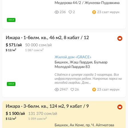
Медерова 44/2 / Жукеева-Пудовкина
236
2
23 саат мурун
ЭЭСИ
Ижара · 1-бөлм. кв., 46 м2, 8 кабат / 12
$ 571/ай
50 000 сом/ай
2
2
$ 12/м
1 087 сом/м
Жилой дом «GRACE»
Бишкек, Жаш Гвардия, Бульвар
Молодой Гвардии 83
Сдаётся в центре города 1-квартира. Вся
инфраструктура рядом. Напротив парка на
молодой гвардии. Дом...
ЭЭСИ
2947
26
23 саат мурун
Ижара · 3-бөлм. кв., 124 м2, 9 кабат / 9
$ 1 500/ай
131 370 сом/ай
2
2
$ 12/м
1 059 сом/м
Бишкек, Ак Кеме, пр. Ч. Айтматова