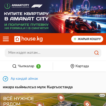
ЖАРЫЯ КОШУУ
Чыпкалар
Картада
1
Ар кандай аймак
ижара
кыймылсыз мүлк Кыргызстанда