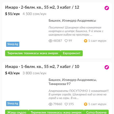
Ижара · 2-бөлм. кв., 55 м2, 3 кабат / 12
$ 51/күн
4 500 сом/күн
Бишкек, Илимдер Академиясы
Посуточно! Шикарная одна комнатная
квартира в центре бишкека, 9-й этаж с
шикарным видом на просторы ...
48387
99
1 саат мурун
Sleep.kg
тиричилик техникасы жана эмерек
евроремонт
Ижара · 1-бөлм. кв., 55 м2, 7 кабат / 10
$ 43/күн
3 800 сом/күн
Бишкек, Илимдер Академиясы,
Тимирязева 97
Апартаменты ПОСУТОЧНО 1-комнатная!!!
В центре города. Шикарный вид из окна на
город и на горы. В кв...
Sleep.kg
79860
195
1 саат мурун
жаңы оңдоо
тиричилик техникасы жана эмерек
сутка боюнча