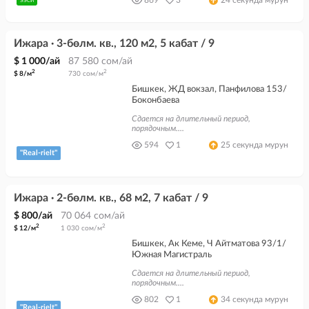
869
3
24 секунда мурун
ЭЭСИ
Ижара · 3-бөлм. кв., 120 м2, 5 кабат / 9
$ 1 000/ай
87 580 сом/ай
2
2
$ 8/м
730 сом/м
Бишкек, ЖД вокзал, Панфилова 153/
Боконбаева
Сдается на длительный период,
порядочным....
594
1
25 секунда мурун
"Real-rielt"
Ижара · 2-бөлм. кв., 68 м2, 7 кабат / 9
$ 800/ай
70 064 сом/ай
2
2
$ 12/м
1 030 сом/м
Бишкек, Ак Кеме, Ч Айтматова 93/1/
Южная Магистраль
Сдается на длительный период,
порядочным....
802
1
34 секунда мурун
"Real-rielt"