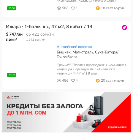
плюс жилой цокольный этаж с удобн...
586
1
18 саат мурун
ЭЭСИ
Ижара · 1-бөлм. кв., 47 м2, 8 кабат / 14
$ 747/ай
65 422 сом/ай
2
2
$ 16/м
1 392 сом/м
Английский квартал
Бишкек, Магистраль, Сухэ-Батора/
Токомбаева
Срочно!!! Сдается просторная 1-комнатная
квартира в премиум ЖК «Английский
квартал» ✨ 47 м² | 8 эта...
ЭЭСИ
486
4
20 саат мурун