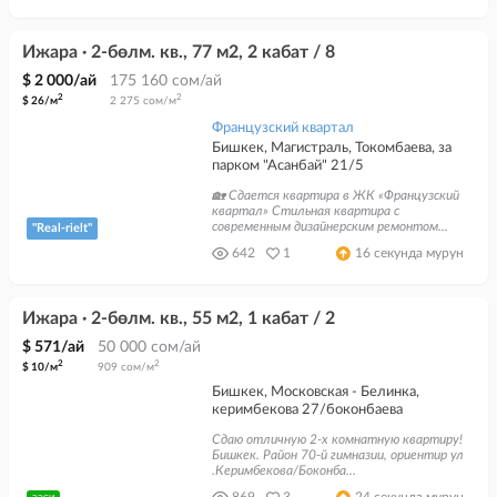
Ижара · 2-бөлм. кв., 77 м2, 2 кабат / 8
$ 2 000/ай
175 160 сом/ай
2
2
$ 26/м
2 275 сом/м
Французский квартал
Бишкек, Магистраль, Токомбаева, за
парком "Асанбай" 21/5
🏡 Сдается квартира в ЖК «Французский
квартал» Стильная квартира с
современным дизайнерским ремонтом...
"Real-rielt"
642
1
16 секунда мурун
Ижара · 2-бөлм. кв., 55 м2, 1 кабат / 2
$ 571/ай
50 000 сом/ай
2
2
$ 10/м
909 сом/м
Бишкек, Московская - Белинка,
керимбекова 27/боконбаева
Сдаю отличную 2-х комнатную квартиру!
Бишкек. Район 70-й гимназии, ориентир ул
.Керимбекова/Боконба...