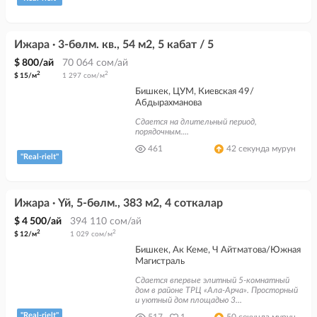
Ижара · 3-бөлм. кв., 54 м2, 5 кабат / 5
$ 800/ай
70 064 сом/ай
2
2
$ 15/м
1 297 сом/м
Бишкек, ЦУМ, Киевская 49/
Абдырахманова
Сдается на длительный период,
порядочным....
461
42 секунда мурун
"Real-rielt"
Ижара · Үй, 5-бөлм., 383 м2, 4 соткалар
$ 4 500/ай
394 110 сом/ай
2
2
$ 12/м
1 029 сом/м
Бишкек, Ак Кеме, Ч Айтматова/Южная
Магистраль
Сдается впервые элитный 5-комнатный
дом в районе ТРЦ «Ала-Арча». Просторный
и уютный дом площадью 3...
"Real-rielt"