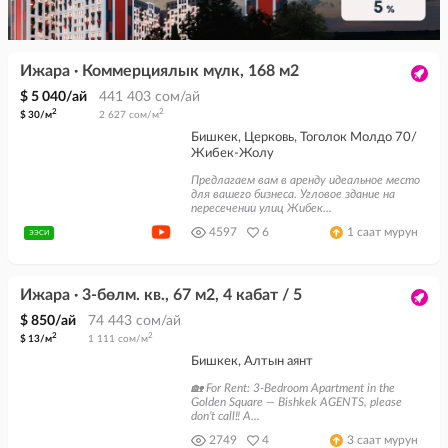
Ижара · Коммерциялык мүлк, 168 м2
$ 5 040/ай
441 403 сом/ай
2
2
$ 30/м
2 627 сом/м
Бишкек, Церковь, Тоголок Молдо 70/
Жибек-Жолу
Предлагаем вам в аренду идеальное место
для вашего бизнеса. Угловое здание на
пересечении улиц Жибек...
4597
6
1 саат мурун
ЭЭСИ
Ижара · 3-бөлм. кв., 67 м2, 4 кабат / 5
$ 850/ай
74 443 сом/ай
2
2
$ 13/м
1 111 сом/м
Бишкек, Алтын аянт
🏡 For Rent: 3-Bedroom Apartment in the
Golden Square — Bishkek AGENTS, please
don’t call‼️ A...
2749
4
3 саат мурун