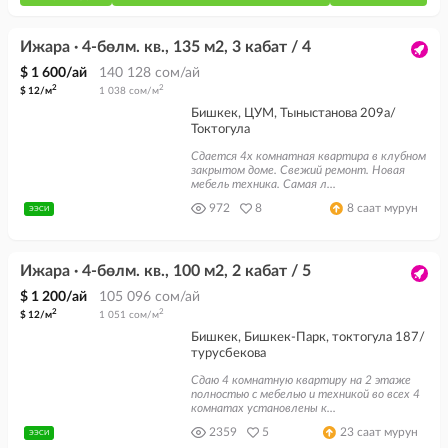
Ижара · 4-бөлм. кв., 135 м2, 3 кабат / 4
$ 1 600/ай
140 128 сом/ай
2
2
$ 12/м
1 038 сом/м
Бишкек, ЦУМ, Тыныстанова 209а/
Токтогула
Сдается 4х комнатная квартира в клубном
закрытом доме. Свежий ремонт. Новая
мебель техника. Самая л...
972
8
8 саат мурун
ЭЭСИ
Ижара · 4-бөлм. кв., 100 м2, 2 кабат / 5
$ 1 200/ай
105 096 сом/ай
2
2
$ 12/м
1 051 сом/м
Бишкек, Бишкек-Парк, токтогула 187/
турусбекова
Сдаю 4 комнатную квартиру на 2 этаже
полностью с мебелью и техникой во всех 4
комнатах установлены к...
2359
5
23 саат мурун
ЭЭСИ