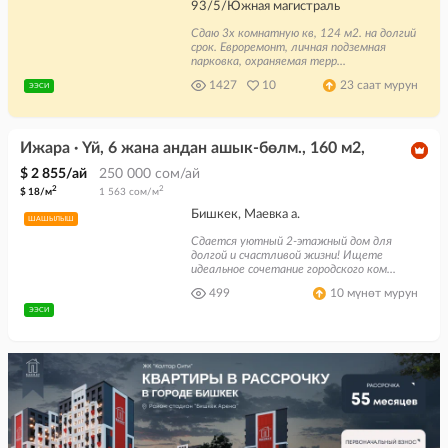
93/5/Южная магистраль
Сдаю 3х комнатную кв, 124 м2. на долгий
срок. Евроремонт, личная подземная
парковка, охраняемая терр...
1427
10
23 саат мурун
ЭЭСИ
Ижара · Үй, 6 жана андан ашык-бөлм., 160 м2,
$ 2 855/ай
250 000 сом/ай
2
2
$ 18/м
1 563 сом/м
Бишкек, Маевка а.
ШАШЫЛЫШ
Сдается уютный 2-этажный дом для
долгой и счастливой жизни! Ищете
идеальное сочетание городского ком...
499
10 мүнөт мурун
ЭЭСИ