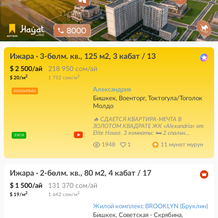
Ижара · 3-бөлм. кв., 125 м2, 3 кабат / 13
$ 2 500/ай
218 950 сом/ай
2
2
$ 20/м
1 752 сом/м
Александрия
ШАШЫЛЫШ
Бишкек, Военторг, Токтогула/Тоголок
Молдо
🔥 СДАЕТСЯ КВАРТИРА-МЕЧТА В
ЗОЛОТОМ КВАДРАТЕ ЖК «Alexandria» от
Elite House. 3 комнаты: 🛏 2 спальн...
ЭЭСИ
1948
1
11 мүнөт мурун
Ижара · 2-бөлм. кв., 80 м2, 4 кабат / 17
$ 1 500/ай
131 370 сом/ай
2
2
$ 19/м
1 642 сом/м
Жилой комплекс BROOKLYN (Бруклин)
Бишкек, Советская - Скрябина,