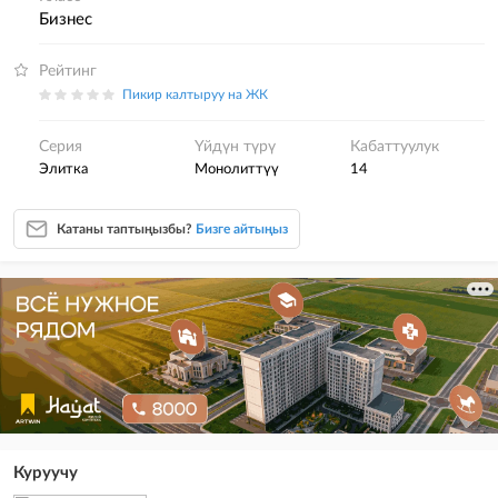
бизнес
Рейтинг
Пикир калтыруу на ЖК
Серия
Үйдүн түрү
Кабаттуулук
элитка
монолиттүү
14
Катаны таптыңызбы?
Бизге айтыңыз
Куруучу