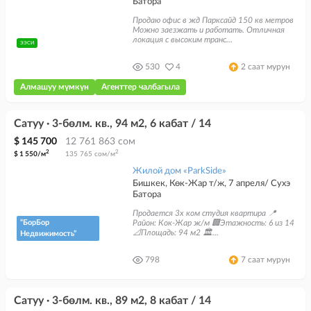
Батора
Продаю офис в жд Парксайд 150 кв метров
Можно заезжать и работать. Отличная
локация с высоким транс...
ЭЭСИ
530
4
2 саат мурун
алмашуу мүмкүн
агенттер чалбагыла
Сатуу · 3-бөлм. кв., 94 м2, 6 кабат / 14
$ 145 700
12 761 863 сом
2
2
$ 1 550/м
135 765 сом/м
Жилой дом «ParkSide»
Бишкек, Көк-Жар т/ж, 7 апреля/ Сухэ
Батора
Продается 3х ком студия квартира 📍
“БорБор
Район: Кок-Жар ж/м 🏢Этажность: 6 из 14
📐Площадь: 94 м2 🏛️...
Недвижимость”
798
7 саат мурун
Сатуу · 3-бөлм. кв., 89 м2, 8 кабат / 14