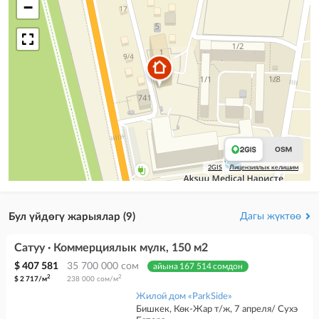
−
2GIS
Лицензиялык келишим
Бул үйдөгү жарыялар (9)
Дагы жүктөө
Сатуу · Коммерциялык мүлк, 150 м2
$ 407 581
35 700 000 сом
айына 167 514 сомдон
2
2
$ 2 717/м
238 000 сом/м
Жилой дом «ParkSide»
Бишкек, Көк-Жар т/ж, 7 апреля/ Сухэ