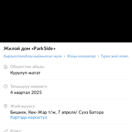
Жилой дом «ParkSide»
Кыргызстандагы кыймылсыз мүлк
Жаңы конуштар
Турак жай компл
Объекттин абалы
курулуп жатат
Тапшыруу мөөнөтү
4 квартал 2025
Жайгашуусу
Бишкек, Көк-Жар т/ж, 7 апреля/ Сухэ Батора
Картада көрсөтүү
Класс