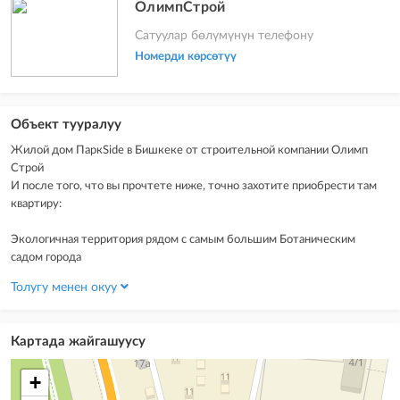
ОлимпСтрой
Сатуулар бөлүмүнүн телефону
Номерди көрсөтүү
Объект тууралуу
Жилой дом ПаркSide в Бишкеке от строительной компании Олимп
Строй
И после того, что вы прочтете ниже, точно захотите приобрести там
квартиру:
Экологичная территория рядом с самым большим Ботаническим
садом города
Красная книга
Толугу менен окуу
Ограниченное количество жильцов — всего 2 подъезда
Картада жайгашуусу
+