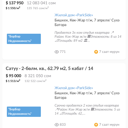
$ 137 950
12 083 041 сом
2
2
$ 1 550/м
135 765 сом/м
Жилой дом «ParkSide»
Бишкек, Көк-Жар т/ж, 7 апреля/ Сухэ
Батора
Продается 3х ком студия квартира 📍
“БорБор
Район: Кок-Жар ж/м 🏢Этажность: 8 из 14
📐Площадь: 89 м2 🏛️...
Недвижимость”
771
7 саат мурун
Сатуу · 2-бөлм. кв., 62.79 м2, 5 кабат / 14
$ 95 000
8 321 050 сом
2
2
$ 1 513/м
132 522 сом/м
Жилой дом «ParkSide»
Бишкек, Көк-Жар т/ж, 7 апреля/ Сухэ
Батора
Срочно продается 2 ком студия квартира
“БорБор
📍Район: Кок-Жар ж/м 🏢Этажность: 5 из
14 📐Площадь: 62,...
Недвижимость”
833
7 саат мурун