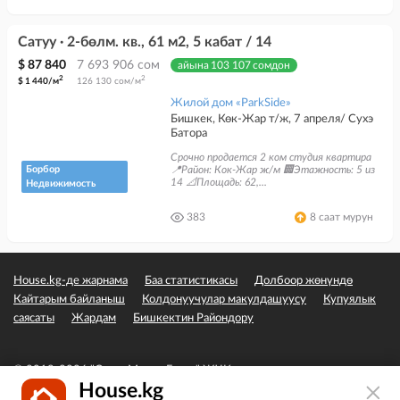
Сатуу · 2-бөлм. кв., 61 м2, 5 кабат / 14
$ 87 840
7 693 906 сом
айына 103 107 сомдон
2
2
$ 1 440/м
126 130 сом/м
Жилой дом «ParkSide»
Бишкек, Көк-Жар т/ж, 7 апреля/ Сухэ
Батора
Срочно продается 2 ком студия квартира
Борбор
📍Район: Кок-Жар ж/м 🏢Этажность: 5 из
14 📐Площадь: 62,...
Недвижимость
383
8 саат мурун
House.kg-де жарнама
Баа статистикасы
Долбоор жөнүндө
Кайтарым байланыш
Колдонуучулар макулдашуусу
Купуялык
саясаты
Жардам
Бишкектин Райондору
© 2019-2026 "Сэвэн Медиа Групп" ЖЧК
House.kg