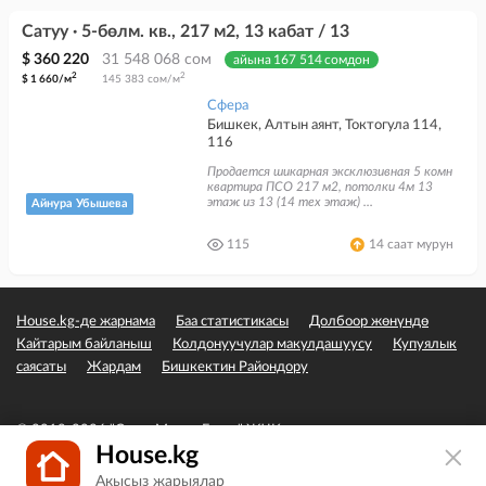
Сатуу · 5-бөлм. кв., 217 м2, 13 кабат / 13
$ 360 220
31 548 068 сом
айына 167 514 сомдон
2
2
$ 1 660/м
145 383 сом/м
Сфера
Бишкек, Алтын аянт, Токтогула 114,
116
Продается шикарная эксклюзивная 5 комн
квартира ПСО 217 м2, потолки 4м 13
этаж из 13 (14 тех этаж) ...
Айнура Убышева
115
14 саат мурун
House.kg-де жарнама
Баа статистикасы
Долбоор жөнүндө
Кайтарым байланыш
Колдонуучулар макулдашуусу
Купуялык
саясаты
Жардам
Бишкектин Райондору
© 2019-2026 "Сэвэн Медиа Групп" ЖЧК
House.kg
Акысыз жарыялар