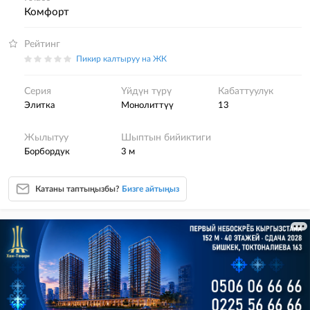
комфорт
Рейтинг
Пикир калтыруу на ЖК
Серия
Үйдүн түрү
Кабаттуулук
элитка
монолиттүү
13
Жылытуу
Шыптын бийиктиги
борбордук
3 м
Катаны таптыңызбы?
Бизге айтыңыз