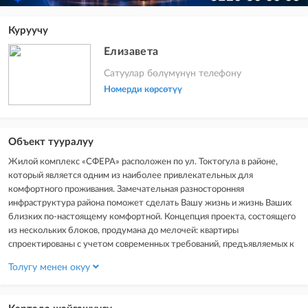
Куруучу
Елизавета
Сатуулар бөлүмүнүн телефону
Номерди көрсөтүү
Объект тууралуу
Жилой комплекс «СФЕРА» расположен по ул. Токтогула в районе,
который является одним из наиболее привлекательных для
комфортного проживания. Замечательная разносторонняя
инфраструктура района поможет сделать Вашу жизнь и жизнь Ваших
близких по-настоящему комфортной. Концепция проекта, состоящего
из нескольких блоков, продумана до мелочей: квартиры
спроектированы с учетом современных требований, предъявляемых к
жилью такого типа. В них много воздуха и свободного пространства.
Толугу менен окуу
Приятно удивят архитектурные решения внутреннего дворика и
прилегающих территорий.