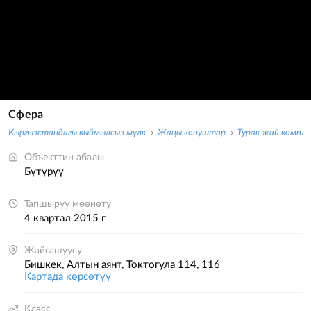
Сфера
Кыргызстандагы кыймылсыз мүлк
Жаңы конуштар
Турак жай компл
Объекттин абалы
бүтүрүү
Тапшыруу мөөнөтү
4 квартал 2015 г
Жайгашуусу
Бишкек, Алтын аянт, Токтогула 114, 116
Картада көрсөтүү
Класс