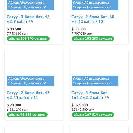
Айжан Абдурахманова
Айжан Абдурахманова
@house_kg Instagram аккаунтуна жана Telegram каналына жарыя
"Кыргыз Недвижимость"
"Кыргыз Недвижимость"
жайгаштыруу + Instagramдагы акы төлөнүүчү жарнама
Сатуу · 3-бөлм. бат., 63
Сатуу · 2-бөлм. бат., 60
м2, 9 кабат / 9
м2, 10 кабат / 10
Түс менен белгилөө
$ 88 500
$ 88 000
жарыялардын арасында башка түстө бөлүп көрсөтүлөт
7 750 830 сом
7 707 040 сом
айына 103 870 сомдон
айына 103 283 сомдон
Авто UP
жарыяны автоматтык түрдө жогору көтөрүү
Шашылыш
жарыя "Шашылыш" деген белги менен коюлат + "Шашылыш"
бөлүмүндө көрсөтүлөт
Айжан Абдурахманова
Айжан Абдурахманова
"Кыргыз Недвижимость"
"Кыргыз Недвижимость"
Чаптамалар
Сатуу · 2-бөлм. бат., 65
Сатуу · 3-бөлм. бат.,
Опциялары бар жаркыраган стикерлер сиздин мүлкүңүздү
м2, 11 кабат / 11
166.2 м2, 2 кабат / 9
башкалардан өзгөчөлөнтүп, аны тезирээк сатууга жардам берет
$ 78 000
$ 375 000
6 831 240 сом
32 842 500 сом
айына 91 546 сомдон
айына 167 514 сомдон