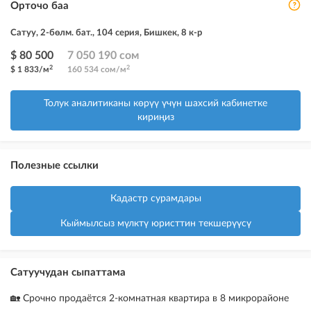
Орточо баа
Сатуу, 2-бөлм. бат., 104 серия, Бишкек, 8 к-р
$ 80 500
7 050 190 сом
2
2
$ 1 833/м
160 534 сом/м
Толук аналитиканы көрүү үчүн шахсий кабинетке
кириңиз
Полезные ссылки
Кадастр сурамдары
Кыймылсыз мүлктү юристтин текшерүүсү
Сатуучудан сыпаттама
🏡 Срочно продаётся 2-комнатная квартира в 8 микрорайоне