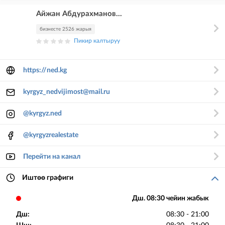
Айжан Абдурахманов...
бизнесте 2526 жарыя
Пикир калтыруу
https://ned.kg
kyrgyz_nedvijimost@mail.ru
@kyrgyz.ned
@kyrgyzrealestate
Перейти на канал
Иштөө графиги
Дш. 08:30 чейин жабык
Дш:
08:30 - 21:00