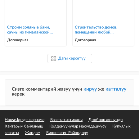
Строим соляные бани,
Строительство домов,
сауны из гималайской
помещений любой
соли
сложности
Договорная
Договорная
Дагы көрсөтүү
кирүү
катталуу
Сизге комментарий жазуу үчүн
же
керек
House.kg-де жарнама
Баа статистикасы
Долбоор жөнүндө
Кайтарым байланыш
Колдонуучулар макулдашуусу
Купуялык
саясаты
Жардам
Бишкектин Райондору