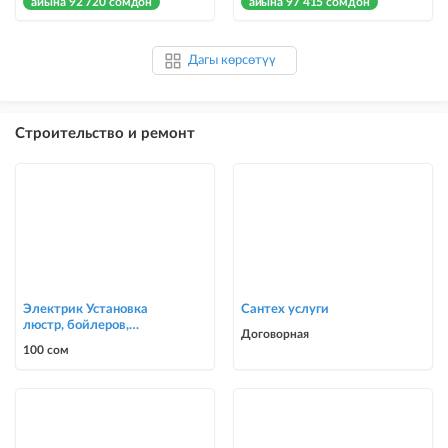
айына 92 720 сомдон
айына 97 415 сомдон
Дагы көрсөтүү
Строительство и ремонт
Электрик Установка
Сантех услуги
люстр, бойлеров,
Договорная
счётчиков, автоматов
100 сом
0700303090