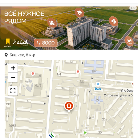
Бишкек, 8 к-р
+
−