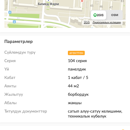
2GIS
Лицензиялык келишим
Параметрлер
Сүйлөмдүн түрү
агенттен
Серия
104 серия
Үй
панелдик
Кабат
1 кабат / 5
Аянты
44 м2
Жылытуу
борбордук
Абалы
жакшы
Титулдук документтер
сатып алуу-сатуу келишими,
техникалык күбөлүк