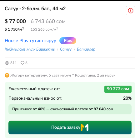
Сатуу · 2-бөлм. бат., 44 м2
$ 77 000
6 743 660 сом
2
2
$ 1 750/м
153 265 сом/м
House Plus туташтыруу
Кыймылсыз мүлк Бишкекте
Сатуу
Батирлер
811
6
·
Жогору көтөрүлгөнү: 5 саат мурун
Кошулганы: 2 ай мурун
Ежемесячный платеж от:
90 373 сом
Первоначальный взнос от:
20%
При взносе
от 40%
— ежемесячный платеж
от 87 040 сом
Подать заявку