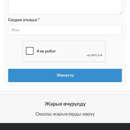
@house_kg Instagram аккаунтуна жана Telegram каналына жарыя
жайгаштыруу + Instagramдагы акы төлөнүүчү жарнама
Сиздин атыңыз *
Түс менен белгилөө
жарыялардын арасында башка түстө бөлүп көрсөтүлөт
Авто UP
жарыяны автоматтык түрдө жогору көтөрүү
Шашылыш
жарыя "Шашылыш" деген белги менен коюлат + "Шашылыш"
бөлүмүндө көрсөтүлөт
Чаптамалар
Опциялары бар жаркыраган стикерлер сиздин мүлкүңүздү
башкалардан өзгөчөлөнтүп, аны тезирээк сатууга жардам берет
Жарыя өчүрүлдү
Окшош жарыяларды көрүү