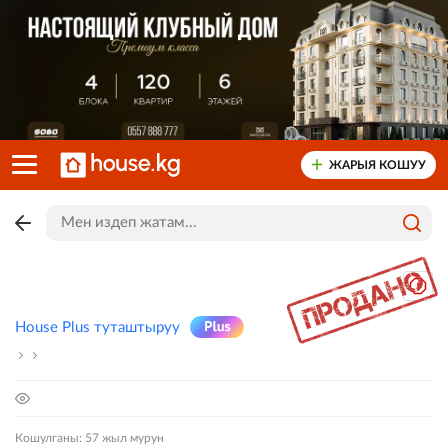
ЖАРЫЯ КОШУУ
House Plus туташтыруу
Кошулганы: 57 жыл мурун