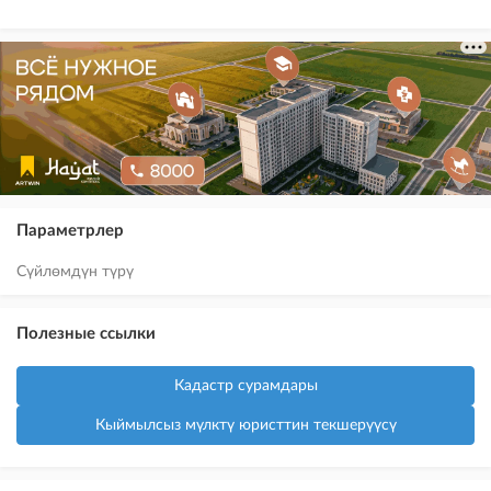
Параметрлер
Сүйлөмдүн түрү
Полезные ссылки
Кадастр сурамдары
Кыймылсыз мүлктү юристтин текшерүүсү