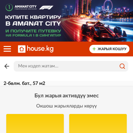
ЖАРЫЯ КОШУУ
2-бөлм. бат., 57 м2
Бул жарыя активдүү эмес
Окшош жарыяларды көрүү