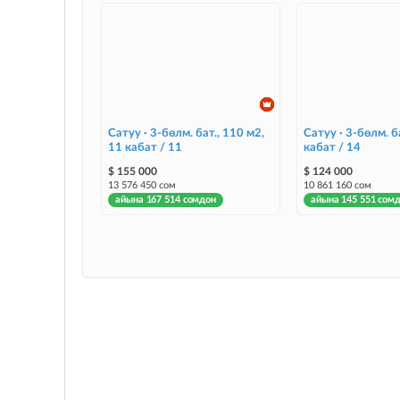
Сатуу · 3-бөлм. бат., 110 м2,
Сатуу · 3-бөлм. ба
11 кабат / 11
кабат / 14
$ 155 000
$ 124 000
13 576 450 сом
10 861 160 сом
айына 167 514 сомдон
айына 145 551 сом