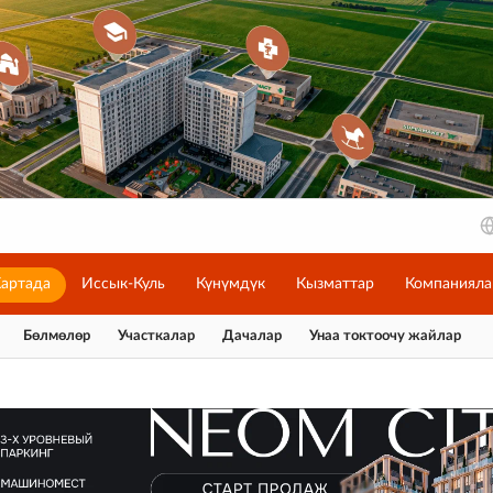
артада
Иссык-Куль
Күнүмдүк
Кызматтар
Компанияла
Бөлмөлөр
Участкалар
Дачалар
Унаа токтоочу жайлар