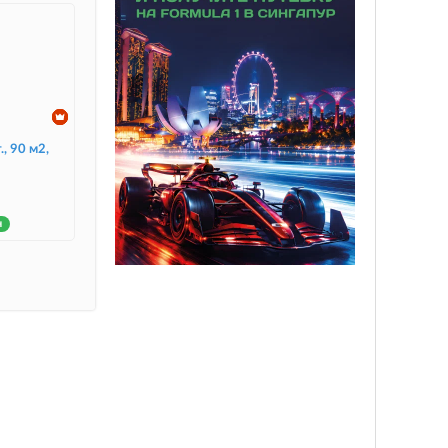
., 90 м2,
н