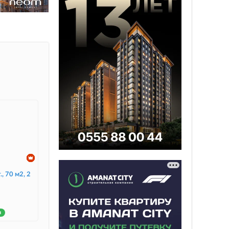
., 70 м2, 2
н