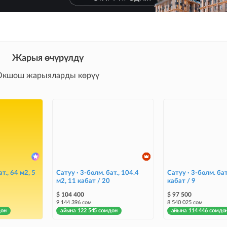
Жарыя өчүрүлдү
Окшош жарыяларды көрүү
т., 64 м2, 5
Сатуу · 3-бөлм. бат., 104.4
Сатуу · 3-бөлм. бат
м2, 11 кабат / 20
кабат / 9
$ 104 400
$ 97 500
9 144 396 сом
8 540 025 сом
дон
айына 122 545 сомдон
айына 114 446 сомдо