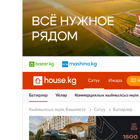
Сатуу
Ижара
К
Батирлер
Үйлөр
Коммерциялык кыймылсыз мүлк
Кыймылсыз мүлк Бишкекте
Сатуу
Батирлер