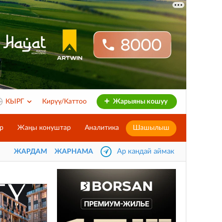
КЫРГ
Кирүү/Каттоо
Жарыяны кошуу
р
Жаңы конуштар
Аналитика
Шашылыш
Ар кандай аймак
ЖАРДАМ
ЖАРНАМА