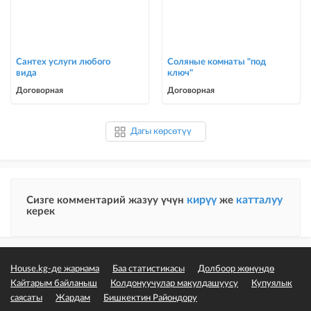
Сантех услуги любого
Соляные комнаты "под
вида
ключ"
Договорная
Договорная
Дагы көрсөтүү
кирүү
катталуу
Сизге комментарий жазуу үчүн
же
керек
House.kg-де жарнама
Баа статистикасы
Долбоор жөнүндө
Кайтарым байланыш
Колдонуучулар макулдашуусу
Купуялык
саясаты
Жардам
Бишкектин Райондору