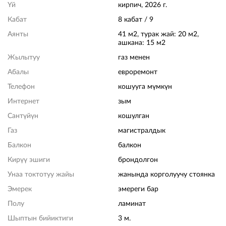
Үй
кирпич, 2026 г.
Кабат
8 кабат / 9
Аянты
41 м2, турак жай: 20 м2,
ашкана: 15 м2
Жылытуу
газ менен
Абалы
евроремонт
Телефон
кошууга мүмкүн
Интернет
зым
Сантүйүн
кошулган
Газ
магистралдык
Балкон
балкон
Кирүү эшиги
брондолгон
Унаа токтотуу жайы
жанында корголуучу стоянка
Эмерек
эмереги бар
Полу
ламинат
Шыптын бийиктиги
3 м.