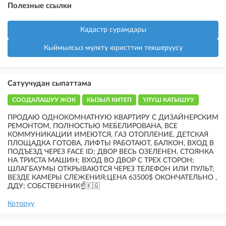
Полезные ссылки
Кадастр сурамдары
Кыймылсыз мүлктү юристтин текшерүүсү
Сатуучудан сыпаттама
СООДАЛАШУУ ЖОК
КЫЗЫЛ КИТЕП
ҮЛҮШ КАТЫШУУ
ПРОДАЮ ОДНОКОМНАТНУЮ КВАРТИРУ С ДИЗАЙНЕРСКИМ
РЕМОНТОМ, ПОЛНОСТЬЮ МЕБЕЛИРОВАНА, ВСЕ
КОММУНИКАЦИИ ИМЕЮТСЯ, ГАЗ ОТОПЛЕНИЕ, ДЕТСКАЯ
ПЛОЩАДКА ГОТОВА, ЛИФТЫ РАБОТАЮТ, БАЛКОН, ВХОД В
ПОДЪЕЗД ЧЕРЕЗ FACE ID; ДВОР ВЕСЬ ОЗЕЛЕНЕН, СТОЯНКА
НА ТРИСТА МАШИН; ВХОД ВО ДВОР С ТРЕХ СТОРОН;
ШЛАГБАУМЫ ОТКРЫВАЮТСЯ ЧЕРЕЗ ТЕЛЕФОН ИЛИ ПУЛЬТ;
ВЕЗДЕ КАМЕРЫ СЛЕЖЕНИЯ;ЦЕНА 63500$ ОКОНЧАТЕЛЬНО ,
ДДУ; СОБСТВЕННИК☝️🇰🇬
Которуу