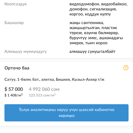
Коопсуздук
видеодомофон, видеобайкоо,
домофон, сигнализация,
коргоо, коддук кулпу
Башкалар
жаңы сантехника,
жакшыртылган, пластик
терезе, өзүнчө бөлмөрөр,
буручтуу эмес, ашканадагы
эмерек, тынч короо
Алмашуу мүмкүндүгү
алмашуу сунушталбайт
Орточо баа
Сатуу, 1-бөлм. бат., элитка, Бишкек, Кызыл-Аскер т/ж
$ 57 000
4 992 060 сом
2
2
$ 1 408/м
123 313 сом/м
Толук аналитиканы көрүү үчүн шахсий кабинетке
кириңиз