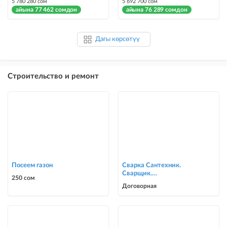
5 780 280 сом
5 692 700 сом
айына 77 462 сомдон
айына 76 289 сомдон
Дагы көрсөтүү
Строительство и ремонт
Посеем газон
Сварка Сантехник.
Сварщик.
250 сом
ворота,решетки,навесы,
Договорная
сварочные работы в Биш