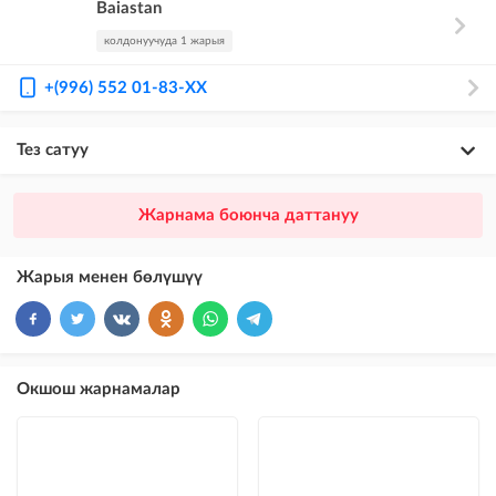
Baiastan
колдонуучуда 1 жарыя
+(996) 552 01-83-XX
Тез сатуу
×
20
ПРЕМИУМ
Жарнама боюнча даттануу
VIP жарыялардын үстүнө жарыя жайгаштыруу + Instagramдагы акы
төлөнүүчү жарнама
Жарыя менен бөлүшүү
×
10
VIP
бекер жарыялардын үстүнө жарыя жайгаштыруу
×
5
ТОП
Окшош жарнамалар
бекер жарыялардын үстүнө жарыя жайгаштыруу (VIPтен кийин)
Instagram Пост
@house_kg Instagram аккаунтуна жана Telegram каналына жарыя
жайгаштыруу