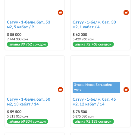
Instagram Промо
@house_kg Instagram аккаунтуна жана Telegram каналына жарыя
жайгаштыруу + Instagramдагы акы төлөнүүчү жарнама
Сатуу · 1-бөлм. бат., 53
Сатуу · 1-бөлм. бат., 30
м2, 5 кабат / 9
м2, 1 кабат / 4
Түс менен белгилөө
$ 85 000
$ 62 000
7 444 300 сом
5 429 960 сом
жарыялардын арасында башка түстө бөлүп көрсөтүлөт
айына 99 762 сомдон
айына 72 768 сомдон
Авто UP
жарыяны автоматтык түрдө жогору көтөрүү
Шашылыш
жарыя "Шашылыш" деген белги менен коюлат + "Шашылыш"
Этажи Исхак Багышбек
бөлүмүндө көрсөтүлөт
уулу
Сатуу · 1-бөлм. бат., 50
Сатуу · 1-бөлм. бат., 45
Чаптамалар
м2, 13 кабат / 14
м2, 12 кабат / 14
Опциялары бар жаркыраган стикерлер сиздин мүлкүңүздү
$ 59 500
$ 78 500
башкалардан өзгөчөлөнтүп, аны тезирээк сатууга жардам берет
5 211 010 сом
6 875 030 сом
айына 69 834 сомдон
айына 92 133 сомдон