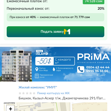
Ежемесячный платеж от:
74 528 сом
Первоначальный взнос от:
20%
При взносе
от 40%
— ежемесячный платеж
от 71 779 сом
Подать заявку
Жилой комплекс "УМУТ"
Пикир калтыруу на ЖК
Бишкек, Кызыл-Аскер т/ж, Джамгерчинова 291/Патриса Лумумбы 291
+