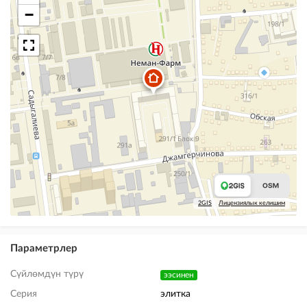
−
2GIS
Лицензиялык келишим
Параметрлер
Сүйлөмдүн түрү
ээсинен
Серия
элитка