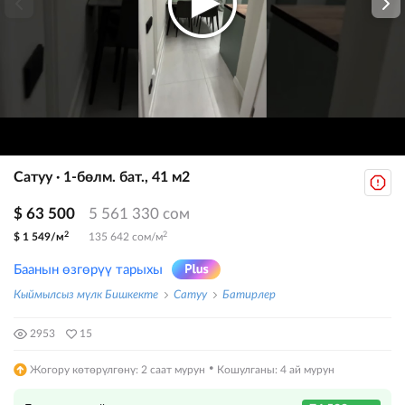
Сатуу · 1-бөлм. бат., 41 м2
$ 63 500
5 561 330 сом
2
2
$ 1 549/м
135 642 сом/м
Баанын өзгөрүү тарыхы
Кыймылсыз мүлк Бишкекте
Сатуу
Батирлер
2953
15
·
Жогору көтөрүлгөнү: 2 саат мурун
Кошулганы: 4 ай мурун