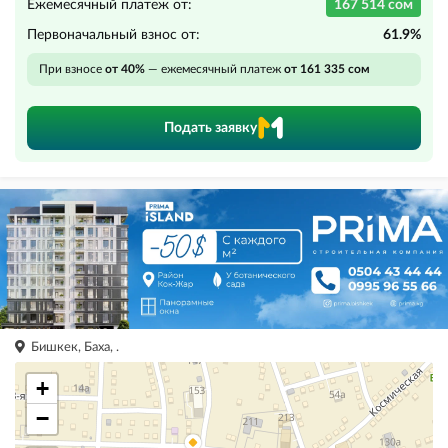
Ежемесячный платеж от:
167 514 сом
Первоначальный взнос от:
61.9%
При взносе
от 40%
— ежемесячный платеж
от 161 335 сом
Подать заявку
Бишкек, Баха, .
+
−