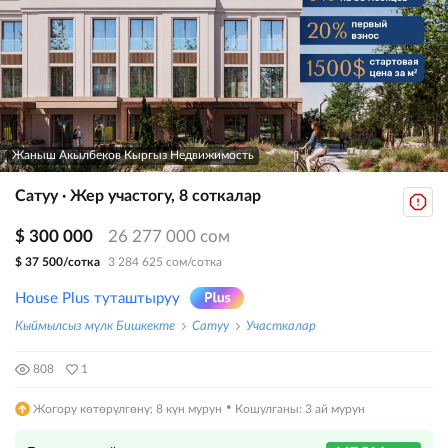
Жаныш Акылбеков Кыргыз Недвижимость
Сатуу · Жер участогу, 8 соткалар
$ 300 000
26 277 000 сом
$ 37 500/сотка
3 284 625 сом/сотка
House Plus туташтыруу
Кыймылсыз мүлк Бишкекте
Сатуу
Участкалар
808
1
·
Жогору көтөрүлгөнү: 8 күн мурун
Кошулганы: 3 ай мурун