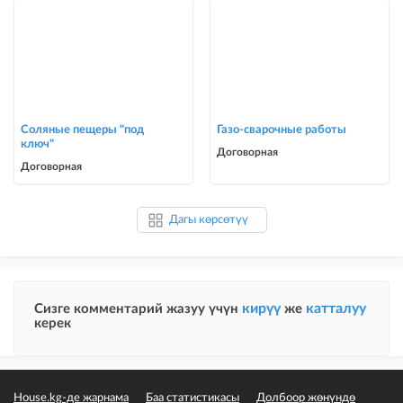
Соляные пещеры "под
Газо-сварочные работы
ключ"
Договорная
Договорная
Дагы көрсөтүү
кирүү
катталуу
Сизге комментарий жазуу үчүн
же
керек
House.kg-де жарнама
Баа статистикасы
Долбоор жөнүндө