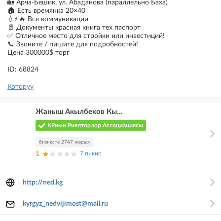
🏡 Арча-Бешик, ул. Абаданова (параллельно Баха)
🏠 Есть времянка 20×40
💧⚡🔥 Все коммуникации
📄 Документы красная книга тех паспорт
✅ Отличное место для стройки или инвестиций!
📞 Звоните / пишите для подробностей!
Цена 300000$ торг
ID: 68824
Которуу
Жаныш Акылбеков Кы...
КРнын Риелторлор Ассоциациясы
бизнесте 2747 жарыя
1
7 пикир
http://ned.kg
kyrgyz_nedvijimost@mail.ru