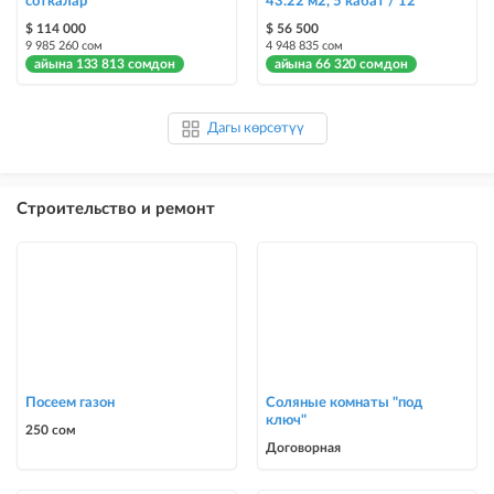
соткалар
43.22 м2, 5 кабат / 12
$ 114 000
$ 56 500
9 985 260 сом
4 948 835 сом
айына 133 813 сомдон
айына 66 320 сомдон
Дагы көрсөтүү
Строительство и ремонт
Посеем газон
Соляные комнаты "под
ключ"
250 сом
Договорная