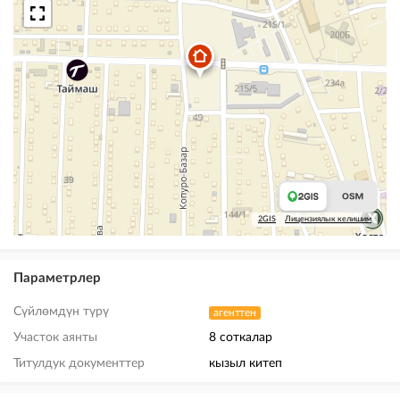
2GIS
Лицензиялык келишим
Параметрлер
Сүйлөмдүн түрү
агенттен
Участок аянты
8 соткалар
Титулдук документтер
кызыл китеп