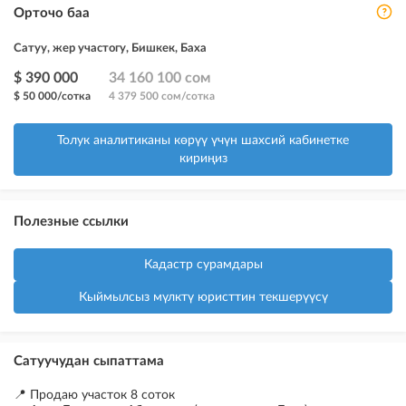
Орточо баа
Сатуу, жер участогу, Бишкек, Баха
$ 390 000
34 160 100 сом
$ 50 000/сотка
4 379 500 сом/сотка
Толук аналитиканы көрүү үчүн шахсий кабинетке
кириңиз
Полезные ссылки
Кадастр сурамдары
Кыймылсыз мүлктү юристтин текшерүүсү
Сатуучудан сыпаттама
📍 Продаю участок 8 соток