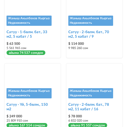
жайгаштыруу
Instagram Промо
Жаныш Акылбеков Кыргыз
Жаныш Акылбеков Кыргыз
@house_kg Instagram аккаунтуна жана Telegram каналына жарыя
Недвижимость
Недвижимость
жайгаштыруу + Instagramдагы акы төлөнүүчү жарнама
Сатуу · 1-бөлм. бат., 33
Сатуу · 2-бөлм. бат., 70
м2, 5 кабат / 5
м2, 5 кабат / 9
Түс менен белгилөө
$ 63 500
$ 114 000
жарыялардын арасында башка түстө бөлүп көрсөтүлөт
5 561 965 сом
9 985 260 сом
айына 74 537 сомдон
Авто UP
жарыяны автоматтык түрдө жогору көтөрүү
Шашылыш
жарыя "Шашылыш" деген белги менен коюлат + "Шашылыш"
бөлүмүндө көрсөтүлөт
Жаныш Акылбеков Кыргыз
Жаныш Акылбеков Кыргыз
Недвижимость
Недвижимость
Чаптамалар
Сатуу · Үй, 5-бөлм., 150
Сатуу · 2-бөлм. бат., 78
м2
Опциялары бар жаркыраган стикерлер сиздин мүлкүңүздү
м2, 11 кабат / 16
башкалардан өзгөчөлөнтүп, аны тезирээк сатууга жардам берет
$ 249 000
$ 78 000
21 809 910 сом
6 832 020 сом
айына 167 514 сомдон
айына 91 557 сомдон