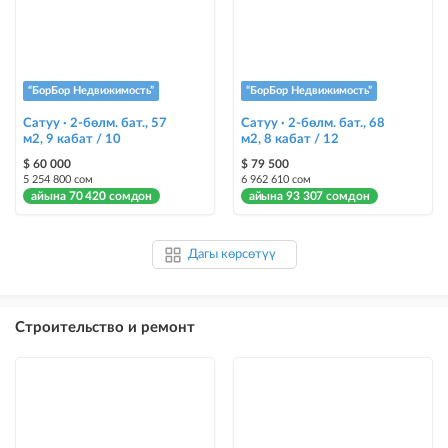
“БорБор Недвижимость”
“БорБор Недвижимость”
Сатуу · 2-бөлм. бат., 57
Сатуу · 2-бөлм. бат., 68
м2, 9 кабат / 10
м2, 8 кабат / 12
$ 60 000
$ 79 500
5 254 800 сом
6 962 610 сом
айына 70 420 сомдон
айына 93 307 сомдон
Дагы көрсөтүү
Строительство и ремонт