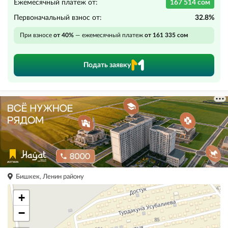
Ежемесячный платеж от:
167 514 сом
Первоначальный взнос от:
32.8%
При взносе
от 40%
— ежемесячный платеж
от 161 335 сом
Подать заявку
Бишкек, Ленин району
+
−