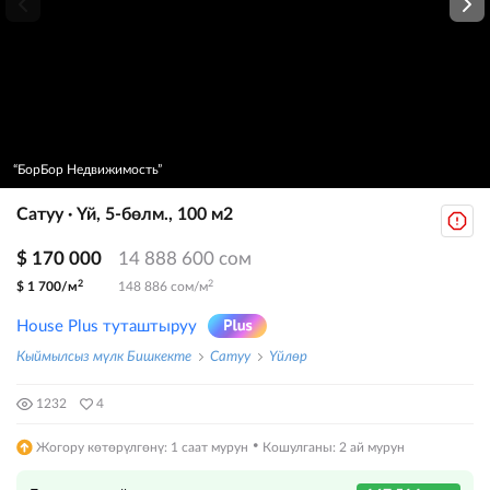
“БорБор Недвижимость”
Сатуу · Үй, 5-бөлм., 100 м2
$ 170 000
14 888 600 сом
2
2
$ 1 700/м
148 886 сом/м
House Plus туташтыруу
Кыймылсыз мүлк Бишкекте
Сатуу
Үйлөр
1232
4
·
Жогору көтөрүлгөнү: 1 саат мурун
Кошулганы: 2 ай мурун