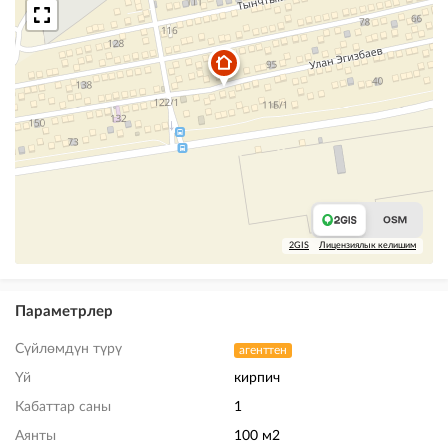
2GIS
Лицензиялык келишим
Параметрлер
Сүйлөмдүн түрү
агенттен
Үй
кирпич
Кабаттар саны
1
Аянты
100 м2