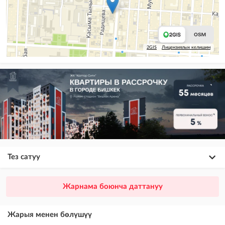
2GIS
Лицензиялык келишим
Тез сатуу
×
20
ПРЕМИУМ
Жарнама боюнча даттануу
VIP жарыялардын үстүнө жарыя жайгаштыруу + Instagramдагы акы
төлөнүүчү жарнама
Жарыя менен бөлүшүү
×
10
VIP