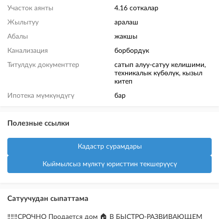
Участок аянты
4.16 соткалар
Жылытуу
аралаш
Абалы
жакшы
Канализация
борбордук
Титулдук документтер
сатып алуу-сатуу келишими,
техникалык күбөлүк, кызыл
китеп
Ипотека мүмкүндүгү
бар
Полезные ссылки
Кадастр сурамдары
Кыймылсыз мүлктү юристтин текшерүүсү
Сатуучудан сыпаттама
‼️‼️‼️СРОЧНО Продается дом 🏠 В БЫСТРО-РАЗВИВАЮЩЕМ