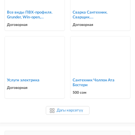
Все виды ПВХ-профиля.
Сварка Сантехник.
Grunder, Win-open,
Сварщик.
ACCADO, WUKO (new).
ворота,решетки,навесы,
Договорная
Договорная
Комфорт в осн
сварочные работы в Биш
Услуги электрика
Сантехник Чолпон Ата
Бостери
Договорная
500 сом
Дагы көрсөтүү