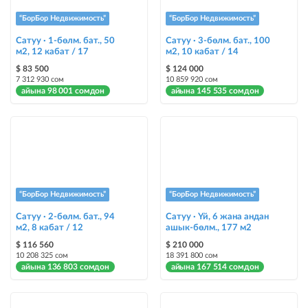
жарыя "Шашылыш" деген белги менен коюлат + "Шашылыш"
бөлүмүндө көрсөтүлөт
“БорБор Недвижимость”
“БорБор Недвижимость”
Сатуу · 1-бөлм. бат., 50
Сатуу · 3-бөлм. бат., 100
Чаптамалар
м2, 12 кабат / 17
м2, 10 кабат / 14
Опциялары бар жаркыраган стикерлер сиздин мүлкүңүздү
$ 83 500
$ 124 000
башкалардан өзгөчөлөнтүп, аны тезирээк сатууга жардам берет
7 312 930 сом
10 859 920 сом
айына 98 001 сомдон
айына 145 535 сомдон
“БорБор Недвижимость”
“БорБор Недвижимость”
Сатуу · 2-бөлм. бат., 94
Сатуу · Үй, 6 жана андан
м2, 8 кабат / 12
ашык-бөлм., 177 м2
$ 116 560
$ 210 000
10 208 325 сом
18 391 800 сом
айына 136 803 сомдон
айына 167 514 сомдон