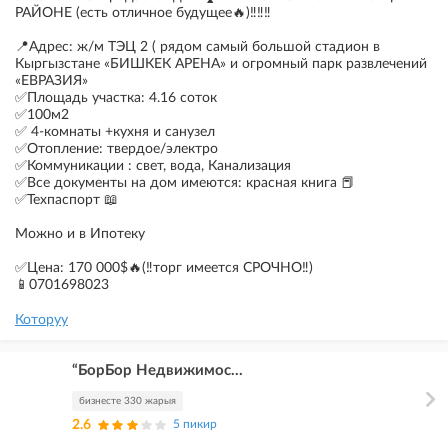
РАЙОНЕ (есть отличное будущее🔥)‼️‼️‼️
📍Адрес: ж/м ТЭЦ 2 ( рядом самый большой стадион в
Кыргызстане «БИШКЕК АРЕНА» и огромный парк развлечений
«ЕВРАЗИЯ»
✅Площадь участка: 4.16 соток
✅100м2
✅ 4-комнаты +кухня и санузел
✅Отопление: твердое/электро
✅Коммуникации : свет, вода, Канализация
✅Все документы на дом имеются: красная книга 📕
✅Техпаспорт 📖
Можно и в Ипотеку
✅Цена: 170 000$🔥(‼️торг имеется СРОЧНО‼️)
📱0701698023
Которуу
“БорБор Недвижимос...
бизнесте 330 жарыя
2.6
5 пикир