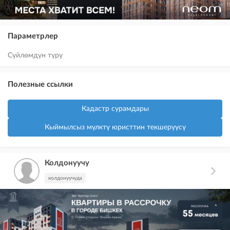
Параметрлер
Сүйлөмдүн түрү
Полезные ссылки
Кадастр сурамдары
Кыймылсыз мүлктү юристтин текшерүүсү
Колдонуучу
колдонуучуда