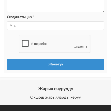
@house_kg Instagram аккаунтуна жана Telegram каналына жарыя
жайгаштыруу + Instagramдагы акы төлөнүүчү жарнама
Сиздин атыңыз *
Түс менен белгилөө
жарыялардын арасында башка түстө бөлүп көрсөтүлөт
Авто UP
жарыяны автоматтык түрдө жогору көтөрүү
Шашылыш
жарыя "Шашылыш" деген белги менен коюлат + "Шашылыш"
бөлүмүндө көрсөтүлөт
Чаптамалар
Опциялары бар жаркыраган стикерлер сиздин мүлкүңүздү
башкалардан өзгөчөлөнтүп, аны тезирээк сатууга жардам берет
Жарыя өчүрүлдү
Окшош жарыяларды көрүү