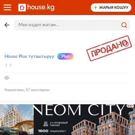
ЖАРЫЯ КОШУУ
House Plus туташтыруу
Кошулганы: 57 жыл мурун