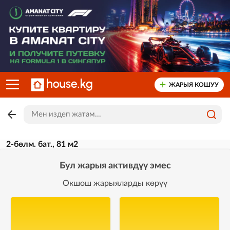
ЖАРЫЯ КОШУУ
2-бөлм. бат., 81 м2
Бул жарыя активдүү эмес
Окшош жарыяларды көрүү