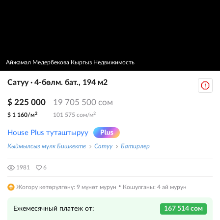
Айжамал Медербекова Кыргыз Недвижимость
Сатуу · 4-бөлм. бат., 194 м2
$ 225 000
19 705 500 сом
2
2
$ 1 160/м
101 575 сом/м
House Plus туташтыруу
Кыймылсыз мүлк Бишкекте
Сатуу
Батирлер
1981
6
·
Жогору көтөрүлгөнү: 9 мүнөт мурун
Кошулганы: 4 ай мурун
Ежемесячный платеж от:
167 514 сом