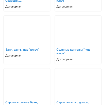
Сварщик.
ключ"
ворота,решетки,навесы,
Договорная
Договорная
сварочные работы в Биш
Бани, сауны под "ключ"
Соляные комнаты "под
ключ"
Договорная
Договорная
Строим соляные бани,
Строительство домов,