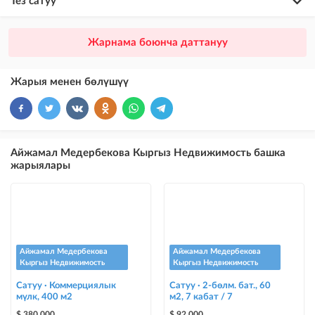
Тез сатуу
×
20
ПРЕМИУМ
Жарнама боюнча даттануу
VIP жарыялардын үстүнө жарыя жайгаштыруу + Instagramдагы акы
төлөнүүчү жарнама
Жарыя менен бөлүшүү
×
10
VIP
бекер жарыялардын үстүнө жарыя жайгаштыруу
×
5
ТОП
Айжамал Медербекова Кыргыз Недвижимость башка
бекер жарыялардын үстүнө жарыя жайгаштыруу (VIPтен кийин)
жарыялары
Instagram Пост
@house_kg Instagram аккаунтуна жана Telegram каналына жарыя
жайгаштыруу
Instagram Промо
Айжамал Медербекова
Айжамал Медербекова
@house_kg Instagram аккаунтуна жана Telegram каналына жарыя
Кыргыз Недвижимость
Кыргыз Недвижимость
жайгаштыруу + Instagramдагы акы төлөнүүчү жарнама
Сатуу · Коммерциялык
Сатуу · 2-бөлм. бат., 60
мүлк, 400 м2
м2, 7 кабат / 7
Түс менен белгилөө
$ 380 000
$ 92 000