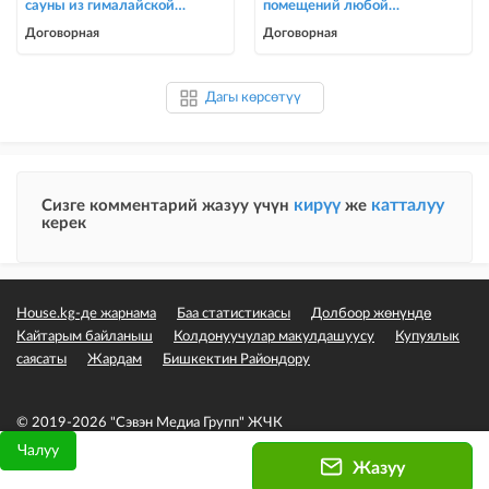
сауны из гималайской
помещений любой
соли
сложности
Договорная
Договорная
Дагы көрсөтүү
кирүү
катталуу
Сизге комментарий жазуу үчүн
же
керек
House.kg-де жарнама
Баа статистикасы
Долбоор жөнүндө
Кайтарым байланыш
Колдонуучулар макулдашуусу
Купуялык
саясаты
Жардам
Бишкектин Райондору
© 2019-2026 "Сэвэн Медиа Групп" ЖЧК
Чалуу
Жазуу