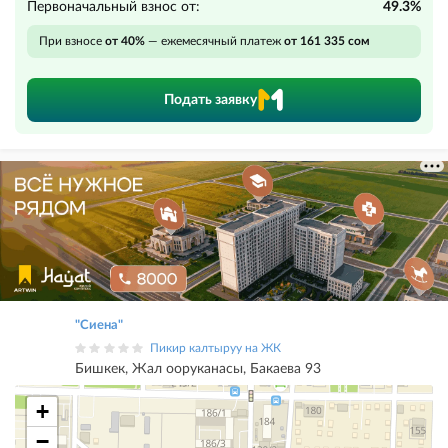
Первоначальный взнос от:
49.3%
При взносе
от 40%
— ежемесячный платеж
от 161 335 сом
Подать заявку
"Сиена"
Пикир калтыруу на ЖК
Бишкек, Жал ооруканасы, Бакаева 93
+
−