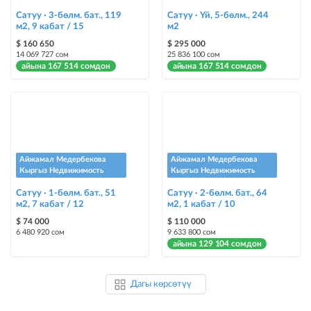
Сатуу · 3-бөлм. бат., 119
Сатуу · Үй, 5-бөлм., 244
м2, 9 кабат / 15
м2
$ 160 650
$ 295 000
14 069 727 сом
25 836 100 сом
айына 167 514 сомдон
айына 167 514 сомдон
Айжамал Медербекова
Айжамал Медербекова
Кыргыз Недвижимость
Кыргыз Недвижимость
Сатуу · 1-бөлм. бат., 51
Сатуу · 2-бөлм. бат., 64
м2, 7 кабат / 12
м2, 1 кабат / 10
$ 74 000
$ 110 000
6 480 920 сом
9 633 800 сом
айына 129 104 сомдон
Дагы көрсөтүү