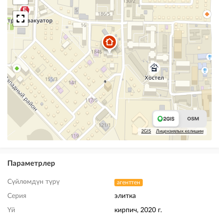
2GIS
Лицензиялык келишим
Параметрлер
Сүйлөмдүн түрү
агенттен
Серия
элитка
Үй
кирпич, 2020 г.