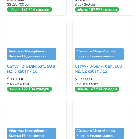
жарыялардын арасында башка түстө бөлүп көрсөтүлөт
33 280 400 сом
8 057 360 сом
айына 167 514 сомдон
айына 107 978 сомдон
Авто UP
жарыяны автоматтык түрдө жогору көтөрүү
Шашылыш
жарыя "Шашылыш" деген белги менен коюлат + "Шашылыш"
бөлүмүндө көрсөтүлөт
Айжамал Медербекова
Айжамал Медербекова
Кыргыз Недвижимость
Кыргыз Недвижимость
Чаптамалар
Сатуу · 2-бөлм. бат., 60.8
Сатуу · 3-бөлм. бат., 108
Опциялары бар жаркыраган стикерлер сиздин мүлкүңүздү
м2, 3 кабат / 16
м2, 12 кабат / 12
башкалардан өзгөчөлөнтүп, аны тезирээк сатууга жардам берет
$ 110 000
$ 175 000
9 633 800 сом
15 326 500 сом
айына 129 104 сомдон
айына 167 514 сомдон
Айжамал Медербекова
Айжамал Медербекова
Кыргыз Недвижимость
Кыргыз Недвижимость