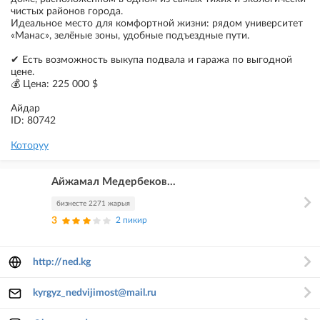
чистых районов города.
Идеальное место для комфортной жизни: рядом университет
«Манас», зелёные зоны, удобные подъездные пути.
✔ Есть возможность выкупа подвала и гаража по выгодной
цене.
💰 Цена: 225 000 $
Айдар
ID: 80742
Которуу
Айжамал Медербеков...
бизнесте 2271 жарыя
3
2 пикир
http://ned.kg
kyrgyz_nedvijimost@mail.ru