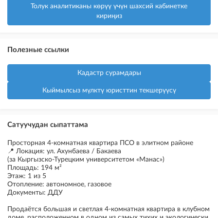
Толук аналитиканы көрүү үчүн шахсий кабинетке
кириңиз
Полезные ссылки
Кадастр сурамдары
Кыймылсыз мүлктү юристтин текшерүүсү
Сатуучудан сыпаттама
Просторная 4-комнатная квартира ПСО в элитном районе
📍 Локация: ул. Ахунбаева / Бакаева
(за Кыргызско-Турецким университетом «Манас»)
Площадь: 194 м²
Этаж: 1 из 5
Отопление: автономное, газовое
Документы: ДДУ
Продаётся большая и светлая 4-комнатная квартира в клубном
доме, расположенном в одном из самых тихих и экологически