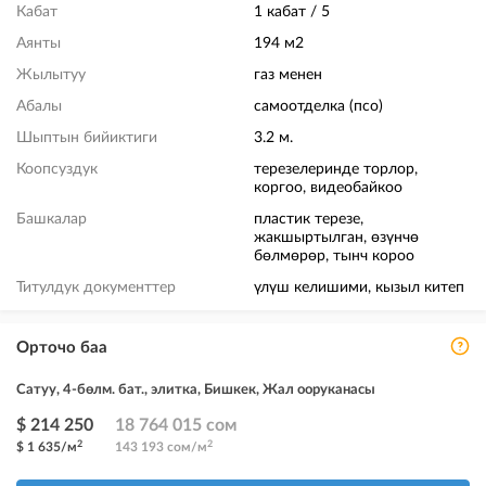
Кабат
1 кабат / 5
Аянты
194 м2
Жылытуу
газ менен
Абалы
самоотделка (псо)
Шыптын бийиктиги
3.2 м.
Коопсуздук
терезелеринде торлор,
коргоо, видеобайкоо
Башкалар
пластик терезе,
жакшыртылган, өзүнчө
бөлмөрөр, тынч короо
Титулдук документтер
үлүш келишими, кызыл китеп
Орточо баа
Сатуу, 4-бөлм. бат., элитка, Бишкек, Жал ооруканасы
$ 214 250
18 764 015 сом
2
2
$ 1 635/м
143 193 сом/м