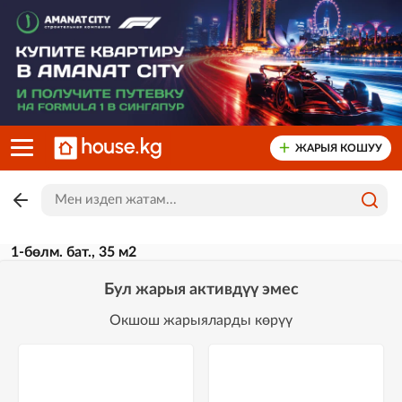
ЖАРЫЯ КОШУУ
1-бөлм. бат., 35 м2
Бул жарыя активдүү эмес
Окшош жарыяларды көрүү