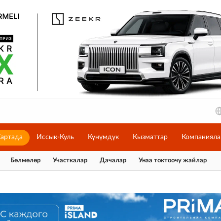
артада
Иссык-Куль
Күнүмдүк
Кызматтар
Компанияла
Бөлмөлөр
Участкалар
Дачалар
Унаа токтоочу жайлар