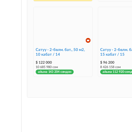
Сатуу · 2-бөлм. бат., 50 м2,
Сатуу · 2-бөлм. ба
10 кабат / 14
15 кабат / 15
$ 122 000
$ 96 200
10 685 980 сом
8 426 158 сом
айына 143 204 сомдон
айына 112 920 сом