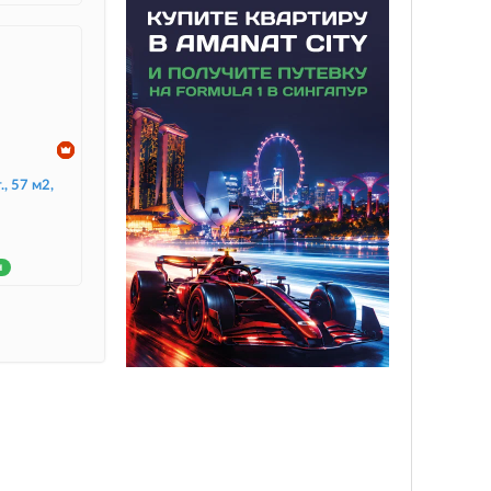
., 57 м2,
н