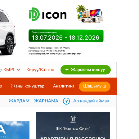
КЫРГ
Кирүү/Каттоо
Жарыяны кошуу
р
Жаңы конуштар
Аналитика
Шашылыш
Ар кандай аймак
ЖАРДАМ
ЖАРНАМА