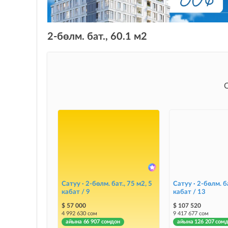
2-бөлм. бат., 60.1 м2
Сатуу · 2-бөлм. бат., 75 м2, 5
Сатуу · 2-бөлм. ба
кабат / 9
кабат / 13
$ 57 000
$ 107 520
4 992 630 сом
9 417 677 сом
айына 66 907 сомдон
айына 126 207 сом