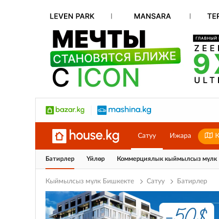
Сатуу
Ижара
К
Батирлер
Үйлөр
Коммерциялык кыймылсыз мүлк
Кыймылсыз мүлк Бишкекте
Сатуу
Батирлер