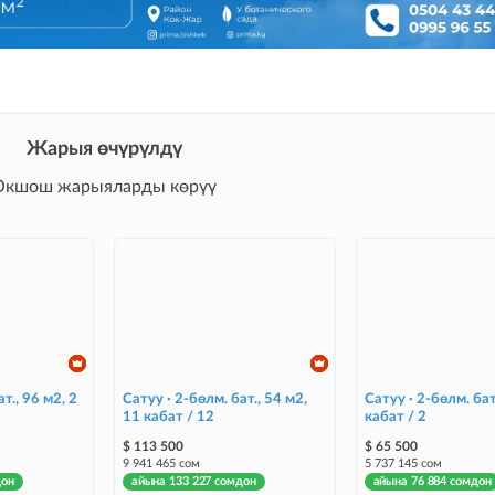
Жарыя өчүрүлдү
Окшош жарыяларды көрүү
т., 96 м2, 2
Сатуу · 2-бөлм. бат., 54 м2,
Сатуу · 2-бөлм. бат
11 кабат / 12
кабат / 2
$ 113 500
$ 65 500
9 941 465 сом
5 737 145 сом
дон
айына 133 227 сомдон
айына 76 884 сомдон