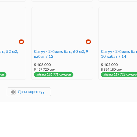
т., 52 м2,
Сатуу · 2-бөлм. бат., 60 м2, 9
Сатуу · 2-бөлм. бат
кабат / 12
10 кабат / 14
$ 108 000
$ 102 000
9 459 720 сом
8 934 180 сом
дон
айына 126 771 сомдон
айына 119 728 сомдо
Дагы көрсөтүү