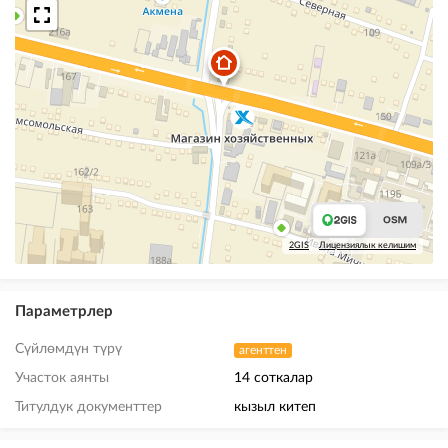
2GIS
Лицензиялык келишим
Параметрлер
Сүйлөмдүн түрү
агенттен
Участок аянты
14 соткалар
Титулдук документтер
кызыл китеп