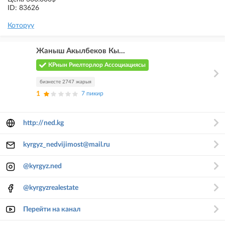
ID: 83626
Которуу
Жаныш Акылбеков Кы...
КРнын Риелторлор Ассоциациясы
бизнесте 2747 жарыя
1
7 пикир
http://ned.kg
kyrgyz_nedvijimost@mail.ru
@kyrgyz.ned
@kyrgyzrealestate
Перейти на канал