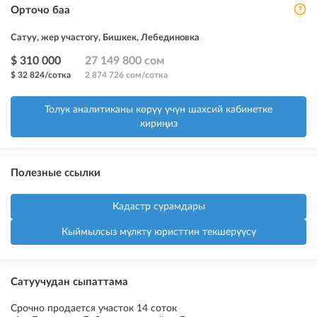
Орточо баа
Сатуу, жер участогу, Бишкек, Лебединовка
$ 310 000
27 149 800 сом
$ 32 824/сотка
2 874 726 сом/сотка
Толук аналитиканы көрүү үчүн шахсий кабинетке
кириңиз
Полезные ссылки
Кадастр сурамдары
Кыймылсыз мүлктү юристтин текшерүүсү
Сатуучудан сыпаттама
Срочно продается участок 14 соток