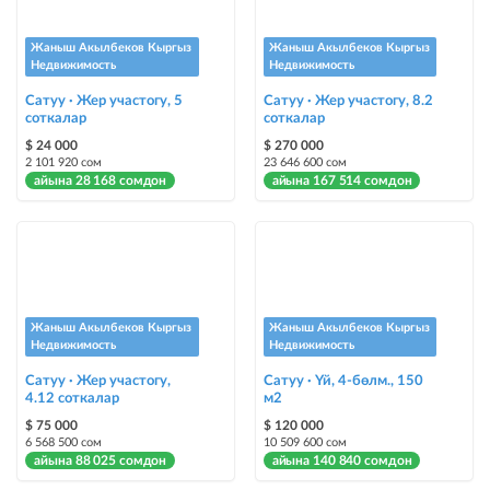
жарыя "Шашылыш" деген белги менен коюлат + "Шашылыш"
бөлүмүндө көрсөтүлөт
Жаныш Акылбеков Кыргыз
Жаныш Акылбеков Кыргыз
Недвижимость
Недвижимость
Чаптамалар
Сатуу · Жер участогу, 5
Сатуу · Жер участогу, 8.2
соткалар
Опциялары бар жаркыраган стикерлер сиздин мүлкүңүздү
соткалар
башкалардан өзгөчөлөнтүп, аны тезирээк сатууга жардам берет
$ 24 000
$ 270 000
2 101 920 сом
23 646 600 сом
айына 28 168 сомдон
айына 167 514 сомдон
Жаныш Акылбеков Кыргыз
Жаныш Акылбеков Кыргыз
Недвижимость
Недвижимость
Сатуу · Жер участогу,
Сатуу · Үй, 4-бөлм., 150
4.12 соткалар
м2
$ 75 000
$ 120 000
6 568 500 сом
10 509 600 сом
айына 88 025 сомдон
айына 140 840 сомдон