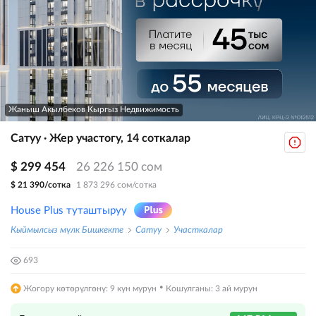
Жаныш Акылбеков Кыргыз Недвижимость
Сатуу · Жер участогу, 14 соткалар
$ 299 454
26 226 150 сом
$ 21 390/сотка
1 873 296 сом/сотка
House Plus туташтыруу
Кыймылсыз мүлк Бишкекте
Сатуу
Участкалар
693
·
Жогору көтөрүлгөнү: 9 күн мурун
Кошулганы: 3 ай мурун