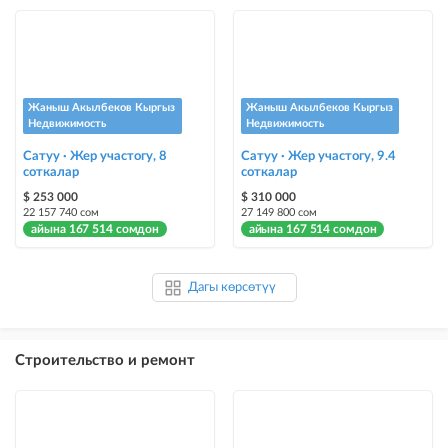
Жаныш Акылбеков Кыргыз
Жаныш Акылбеков Кыргыз
Недвижимость
Недвижимость
Сатуу · Жер участогу, 8
Сатуу · Жер участогу, 9.4
соткалар
соткалар
$ 253 000
$ 310 000
22 157 740 сом
27 149 800 сом
айына 167 514 сомдон
айына 167 514 сомдон
Дагы көрсөтүү
Строительство и ремонт