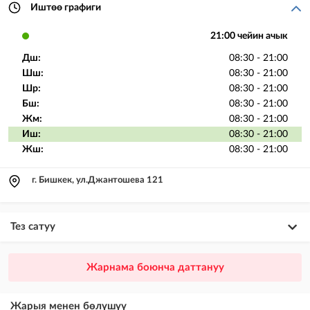
Иштөө графиги
21:00 чейин ачык
Дш:
08:30 - 21:00
Шш:
08:30 - 21:00
Шр:
08:30 - 21:00
Бш:
08:30 - 21:00
Жм:
08:30 - 21:00
Иш:
08:30 - 21:00
Жш:
08:30 - 21:00
г. Бишкек, ул.Джантошева 121
Тез сатуу
×
20
ПРЕМИУМ
Жарнама боюнча даттануу
VIP жарыялардын үстүнө жарыя жайгаштыруу + Instagramдагы акы
төлөнүүчү жарнама
Жарыя менен бөлүшүү