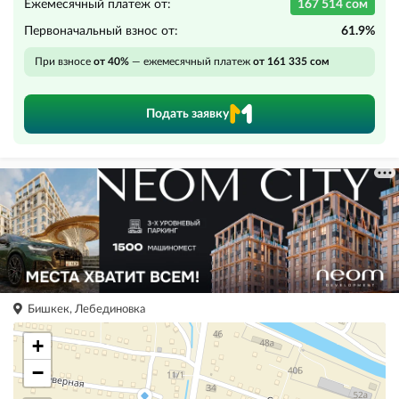
Ежемесячный платеж от:
167 514 сом
Первоначальный взнос от:
61.9%
При взносе
от 40%
— ежемесячный платеж
от 161 335 сом
Подать заявку
Бишкек, Лебединовка
+
−