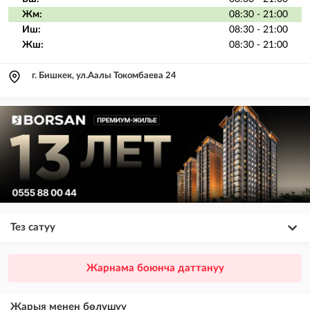
Жм:
08:30 - 21:00
Иш:
08:30 - 21:00
Жш:
08:30 - 21:00
г. Бишкек, ул.Аалы Токомбаева 24
Тез сатуу
×
20
ПРЕМИУМ
Жарнама боюнча даттануу
VIP жарыялардын үстүнө жарыя жайгаштыруу + Instagramдагы акы
төлөнүүчү жарнама
Жарыя менен бөлүшүү