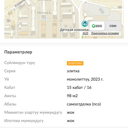
2GIS
Лицензиялык келишим
Параметрлер
Сүйлөмдүн түрү
агенттен
Серия
элитка
Үй
монолиттүү, 2023 г.
Кабат
15 кабат / 16
Аянты
98 м2
Абалы
самоотделка (псо)
Мөөнөтүн узартуу мүмкүндүгү
жок
Ипотека мүмкүндүгү
жок