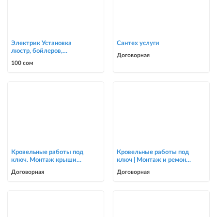
Электрик Установка
Сантех услуги
люстр, бойлеров,
Договорная
счётчиков, автоматов
100 сом
0700303090
Кровельные работы под
Кровельные работы под
ключ. Монтаж крыши
ключ | Монтаж и ремонт
для частных домов и
крыш | Опытная бригада
Договорная
Договорная
коттеджей