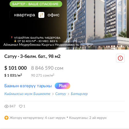
Айжамал Медербекова Кыргыз Недвижимость
Сатуу · 3-бөлм. бат., 98 м2
$ 101 000
8 846 590 сом
2
2
$ 1 031/м
90 271 сом/м
Баанын өзгөрүү тарыхы
Кыймылсыз мүлк Бишкекте
Сатуу
Батирлер
847
1
·
Жогору көтөрүлгөнү: 4 саат мурун
Кошулганы: 2 ай мурун