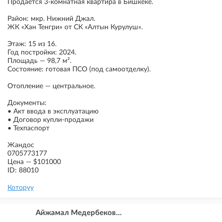
Продаётся 3-комнатная квартира в Бишкеке.
Район: мкр. Нижний Джал.
ЖК «Хан Тенгри» от СК «Алтын Курулуш».
Этаж: 15 из 16.
Год постройки: 2024.
Площадь — 98,7 м².
Состояние: готовая ПСО (под самоотделку).
Отопление — центральное.
Документы:
• Акт ввода в эксплуатацию
• Договор купли-продажи
• Техпаспорт
Жандос
0705773177
Цена — $101000
ID: 88010
Которуу
Айжамал Медербеков...