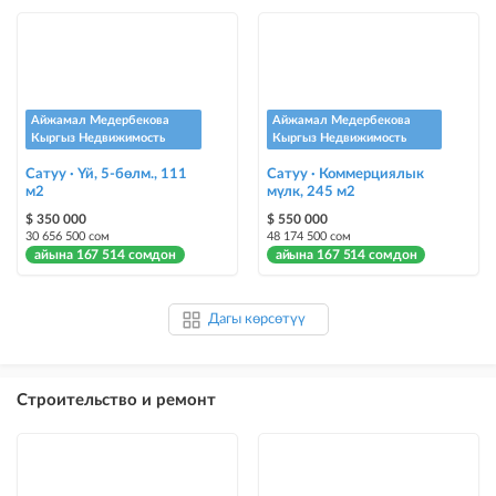
Айжамал Медербекова
Айжамал Медербекова
Кыргыз Недвижимость
Кыргыз Недвижимость
Сатуу · Үй, 5-бөлм., 111
Сатуу · Коммерциялык
м2
мүлк, 245 м2
$ 350 000
$ 550 000
30 656 500 сом
48 174 500 сом
айына 167 514 сомдон
айына 167 514 сомдон
Дагы көрсөтүү
Строительство и ремонт