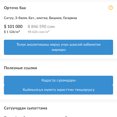
Орточо баа
Сатуу, 3-бөлм. бат., элитка, Бишкек, Гагарина
$ 101 000
8 846 590 сом
2
2
$ 1 126/м
98 626 сом/м
Толук аналитиканы көрүү үчүн шахсий кабинетке
кириңиз
Полезные ссылки
Кадастр сурамдары
Кыймылсыз мүлктү юристтин текшерүүсү
Сатуучудан сыпаттама