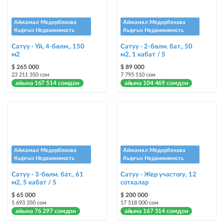
жарыя "Шашылыш" деген белги менен коюлат + "Шашылыш"
бөлүмүндө көрсөтүлөт
Айжамал Медербекова
Айжамал Медербекова
Кыргыз Недвижимость
Кыргыз Недвижимость
Чаптамалар
Сатуу · Үй, 4-бөлм., 150
Сатуу · 2-бөлм. бат., 50
м2
Опциялары бар жаркыраган стикерлер сиздин мүлкүңүздү
м2, 1 кабат / 5
башкалардан өзгөчөлөнтүп, аны тезирээк сатууга жардам берет
$ 265 000
$ 89 000
23 211 350 сом
7 795 510 сом
айына 167 514 сомдон
айына 104 469 сомдон
Айжамал Медербекова
Айжамал Медербекова
Кыргыз Недвижимость
Кыргыз Недвижимость
Сатуу · 3-бөлм. бат., 61
Сатуу · Жер участогу, 12
м2, 5 кабат / 5
соткалар
$ 65 000
$ 200 000
5 693 350 сом
17 518 000 сом
айына 76 297 сомдон
айына 167 514 сомдон