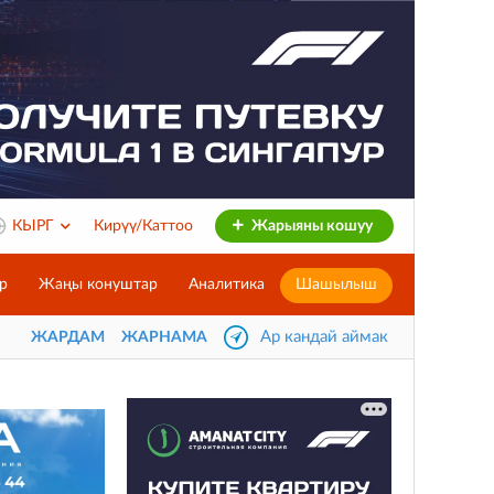
КЫРГ
Кирүү/Каттоо
Жарыяны кошуу
р
Жаңы конуштар
Аналитика
Шашылыш
Ар кандай аймак
ЖАРДАМ
ЖАРНАМА