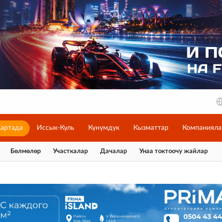
артада
Иссык-Куль
Күнүмдүк
Кызматтар
Компанияла
Бөлмөлөр
Участкалар
Дачалар
Унаа токтоочу жайлар