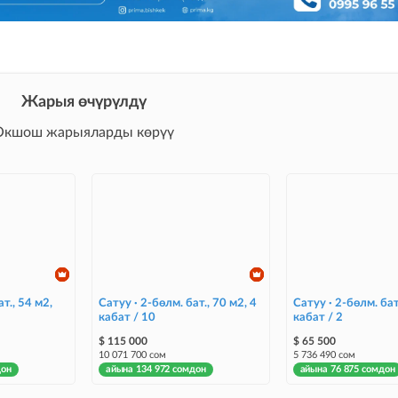
Жарыя өчүрүлдү
Окшош жарыяларды көрүү
т., 54 м2,
Сатуу · 2-бөлм. бат., 70 м2, 4
Сатуу · 2-бөлм. бат
кабат / 10
кабат / 2
$ 115 000
$ 65 500
10 071 700 сом
5 736 490 сом
дон
айына 134 972 сомдон
айына 76 875 сомдон