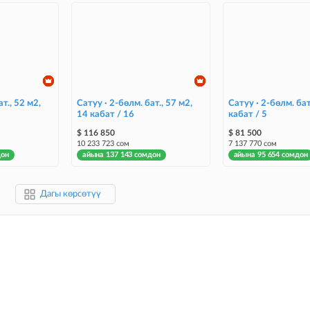
т., 52 м2,
Сатуу · 2-бөлм. бат., 57 м2,
Сатуу · 2-бөлм. бат
14 кабат / 16
кабат / 5
$ 116 850
$ 81 500
10 233 723 сом
7 137 770 сом
дон
айына 137 143 сомдон
айына 95 654 сомдон
Дагы көрсөтүү