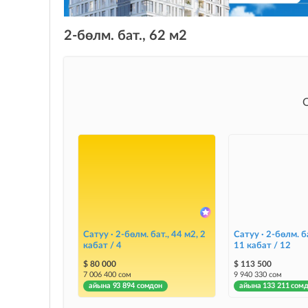
2-бөлм. бат., 62 м2
Сатуу · 2-бөлм. бат., 44 м2, 2
Сатуу · 2-бөлм. ба
кабат / 4
11 кабат / 12
$ 80 000
$ 113 500
7 006 400 сом
9 940 330 сом
айына 93 894 сомдон
айына 133 211 сом