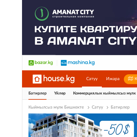
Сатуу
Ижара
К
Батирлер
Үйлөр
Коммерциялык кыймылсыз мүлк
Кыймылсыз мүлк Бишкекте
Сатуу
Батирлер