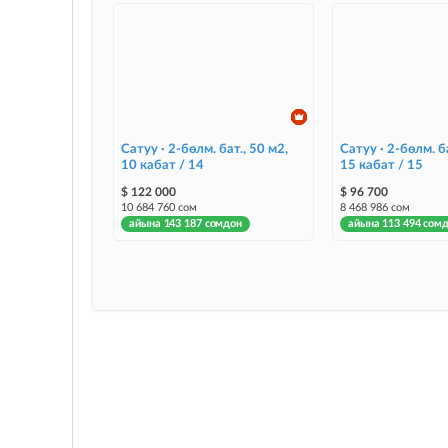
Сатуу · 2-бөлм. бат., 50 м2,
Сатуу · 2-бөлм. ба
10 кабат / 14
15 кабат / 15
$ 122 000
$ 96 700
10 684 760 сом
8 468 986 сом
айына 143 187 сомдон
айына 113 494 сом