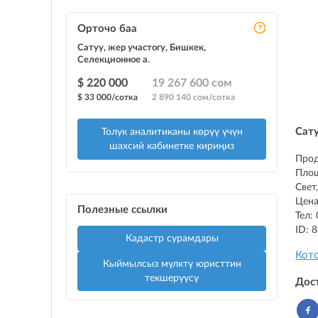
Орточо баа
Сатуу, жер участогу, Бишкек,
Селекционное а.
$ 220 000
19 267 600 сом
$ 33 000/сотка
2 890 140 сом/сотка
Сат
Толук аналитиканы көрүү үчүн
шахсий кабинетке кириңиз
Прод
Площ
Свет
Цена
Полезные ссылки
Тел:
ID: 
Кадастр сурамдары
Кот
Кыймылсыз мүлктү юристтин
текшерүүсү
Дос