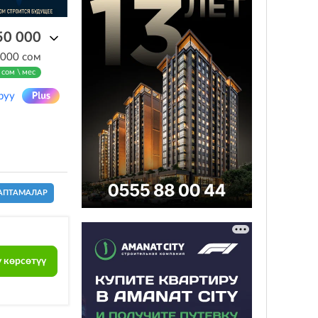
50 000
 000 сом
 сом \ мес
руу
АПТАМАЛАР
 көрсөтүү