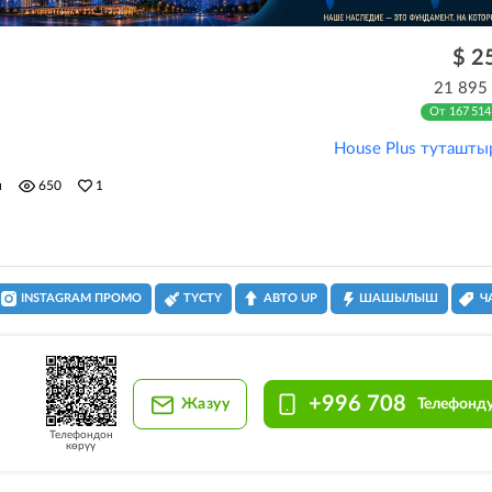
$ 2
21 895
От 167 514
House Plus туташты
н
650
1
INSTAGRAM ПРОМО
ТҮСТҮ
АВТО UP
ШАШЫЛЫШ
Ч
+996 708
Жазуу
Телефонду
Телефондон
көрүү