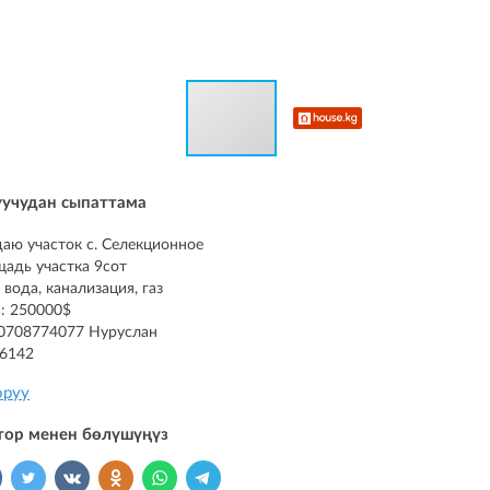
уучудан сыпаттама
аю участок с. Селекционное
адь участка 9сот
, вода, канализация, газ
: 250000$
 0708774077 Нуруслан
86142
оруу
тор менен бөлүшүңүз