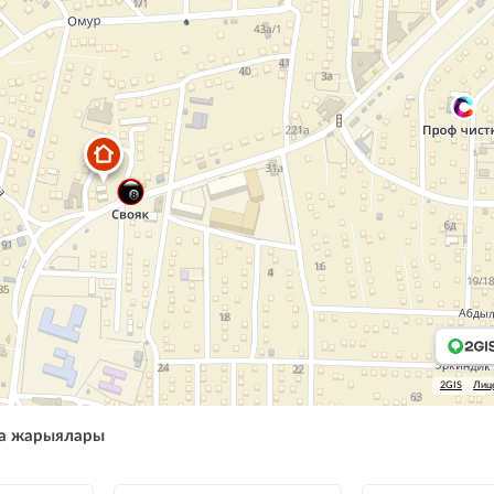
2GIS
Лиц
а жарыялары