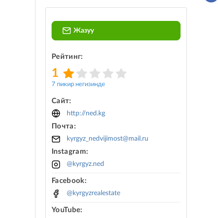
Жазуу
Рейтинг:
1
7 пикир негизинде
Сайт:
http://ned.kg
Почта:
kyrgyz_nedvijimost@mail.ru
Instagram:
@kyrgyz.ned
Facebook:
@kyrgyzrealestate
YouTube: