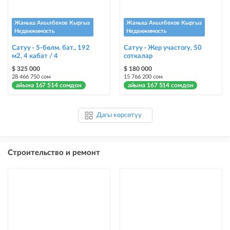
Жаныш Акылбеков Кыргыз
Жаныш Акылбеков Кыргыз
Недвижимость
Недвижимость
Сатуу · 5-бөлм. бат., 192
Сатуу · Жер участогу, 50
м2, 4 кабат / 4
соткалар
$ 325 000
$ 180 000
28 466 750 сом
15 766 200 сом
айына 167 514 сомдон
айына 167 514 сомдон
Дагы көрсөтүү
Строительство и ремонт