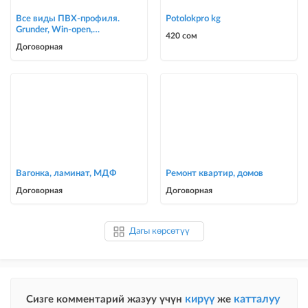
Все виды ПВХ-профиля.
Potolokpro kg
Grunder, Win-open,
420 сом
ACCADO, WUKO (new).
Договорная
Комфорт в осн
Вагонка, ламинат, МДФ
Ремонт квартир, домов
Договорная
Договорная
Дагы көрсөтүү
кирүү
катталуу
Сизге комментарий жазуу үчүн
же