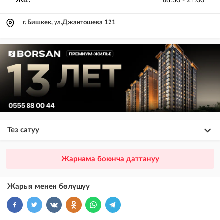
Жш:
08:30 - 21:00
г. Бишкек, ул.Джантошева 121
Тез сатуу
×
20
ПРЕМИУМ
Жарнама боюнча даттануу
VIP жарыялардын үстүнө жарыя жайгаштыруу + Instagramдагы акы
төлөнүүчү жарнама
Жарыя менен бөлүшүү
×
10
VIP
бекер жарыялардын үстүнө жарыя жайгаштыруу