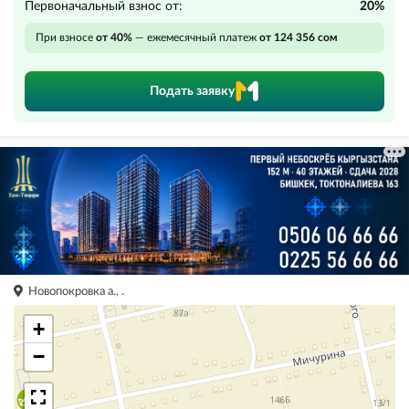
Первоначальный взнос от:
20%
При взносе
от 40%
— ежемесячный платеж
от 124 356 сом
Подать заявку
Новопокровка а., .
+
−