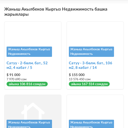
×
5
ТОП
Жаныш Акылбеков Кыргыз Недвижимость башка
бекер жарыялардын үстүнө жарыя жайгаштыруу (VIPтен кийин)
жарыялары
Instagram Пост
@house_kg Instagram аккаунтуна жана Telegram каналына жарыя
жайгаштыруу
Instagram Промо
Жаныш Акылбеков Кыргыз
Жаныш Акылбеков Кыргыз
@house_kg Instagram аккаунтуна жана Telegram каналына жарыя
Недвижимость
Недвижимость
жайгаштыруу + Instagramдагы акы төлөнүүчү жарнама
Сатуу · 2-бөлм. бат., 52
Сатуу · 3-бөлм. бат., 106
м2, 4 кабат / 5
м2, 8 кабат / 14
Түс менен белгилөө
$ 91 000
$ 155 000
жарыялардын арасында башка түстө бөлүп көрсөтүлөт
7 970 690 сом
13 576 450 сом
айына 106 816 сомдон
айына 167 514 сомдон
Авто UP
жарыяны автоматтык түрдө жогору көтөрүү
Шашылыш
жарыя "Шашылыш" деген белги менен коюлат + "Шашылыш"
бөлүмүндө көрсөтүлөт
Жаныш Акылбеков Кыргыз
Жаныш Акылбеков Кыргыз
Недвижимость
Недвижимость