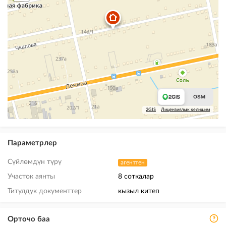
2GIS
Лицензиялык келишим
Параметрлер
Сүйлөмдүн түрү
агенттен
Участок аянты
8 соткалар
Титулдук документтер
кызыл китеп
Орточо баа