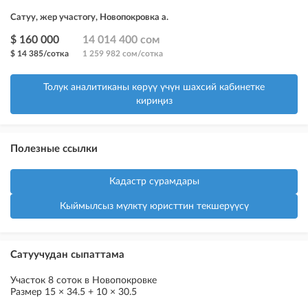
Сатуу, жер участогу, Новопокровка а.
$ 160 000
14 014 400 сом
$ 14 385/сотка
1 259 982 сом/сотка
Толук аналитиканы көрүү үчүн шахсий кабинетке
кириңиз
Полезные ссылки
Кадастр сурамдары
Кыймылсыз мүлктү юристтин текшерүүсү
Сатуучудан сыпаттама
Участок 8 соток в Новопокровке
Размер 15 × 34.5 + 10 × 30.5