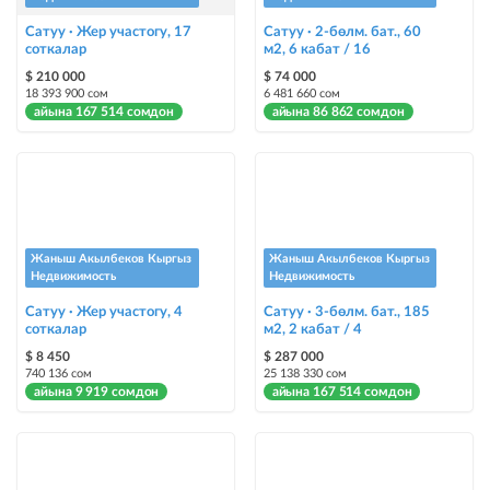
Чаптамалар
Сатуу · Жер участогу, 17
Сатуу · 2-бөлм. бат., 60
соткалар
Опциялары бар жаркыраган стикерлер сиздин мүлкүңүздү
м2, 6 кабат / 16
башкалардан өзгөчөлөнтүп, аны тезирээк сатууга жардам берет
$ 210 000
$ 74 000
18 393 900 сом
6 481 660 сом
айына 167 514 сомдон
айына 86 862 сомдон
Жаныш Акылбеков Кыргыз
Жаныш Акылбеков Кыргыз
Недвижимость
Недвижимость
Сатуу · Жер участогу, 4
Сатуу · 3-бөлм. бат., 185
соткалар
м2, 2 кабат / 4
$ 8 450
$ 287 000
740 136 сом
25 138 330 сом
айына 9 919 сомдон
айына 167 514 сомдон