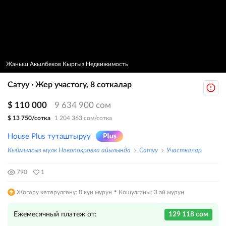
Жаныш Акылбеков Кыргыз Недвижимость
Сатуу · Жер участогу, 8 соткалар
$ 110 000
9 634 900 сом
$ 13 750/сотка
1 204 363 сом/сотка
House Plus туташтыруу
Кыймылсыз мүлк Новопокровка айылында
Сатуу
Участкалар
790
1
·
Жогору көтөрүлгөнү: 8 күн мурун
Кошулганы: 3 ай мурун
Ежемесячный платеж от:
129 118 сом