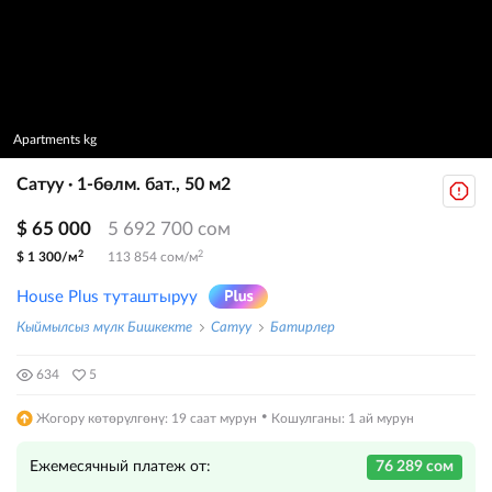
Apartments kg
Сатуу · 1-бөлм. бат., 50 м2
$ 65 000
5 692 700 сом
2
2
$ 1 300/м
113 854 сом/м
House Plus туташтыруу
Кыймылсыз мүлк Бишкекте
Сатуу
Батирлер
634
5
·
Жогору көтөрүлгөнү: 19 саат мурун
Кошулганы: 1 ай мурун
Ежемесячный платеж от:
76 289 сом