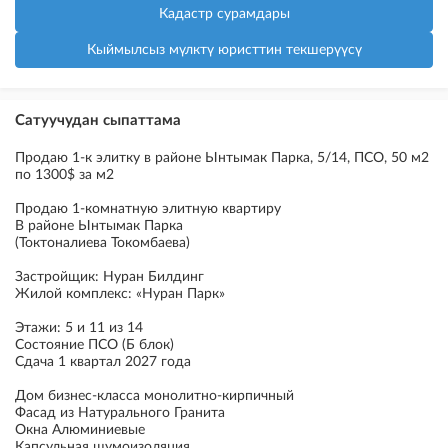
Кадастр сурамдары
Кыймылсыз мүлктү юристтин текшерүүсү
Сатуучудан сыпаттама
Продаю 1-к элитку в районе Ынтымак Парка, 5/14, ПСО, 50 м2
по 1300$ за м2
Продаю 1-комнатную элитную квартиру
В районе Ынтымак Парка
(Токтоналиева Токомбаева)
Застройщик: Нуран Билдинг
Жилой комплекс: «Нуран Парк»
Этажи: 5 и 11 из 14
Состояние ПСО (Б блок)
Сдача 1 квартал 2027 года
Дом бизнес-класса монолитно-кирпичный
Фасад из Натурального Гранита
Окна Алюминиевые
Капсульная шумоизоляция