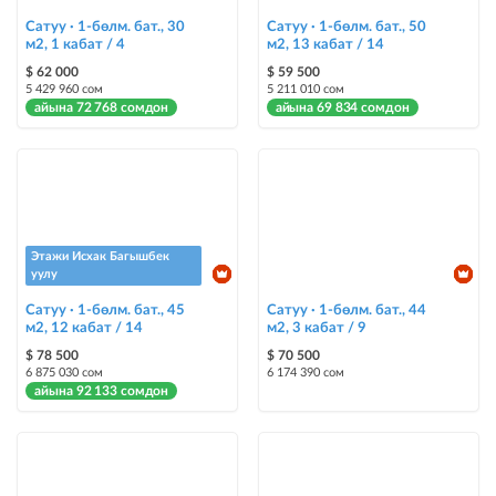
@house_kg Instagram аккаунтуна жана Telegram каналына жарыя
жайгаштыруу + Instagramдагы акы төлөнүүчү жарнама
Сатуу · 1-бөлм. бат., 30
Сатуу · 1-бөлм. бат., 50
м2, 1 кабат / 4
м2, 13 кабат / 14
Түс менен белгилөө
$ 62 000
$ 59 500
5 429 960 сом
5 211 010 сом
жарыялардын арасында башка түстө бөлүп көрсөтүлөт
айына 72 768 сомдон
айына 69 834 сомдон
Авто UP
жарыяны автоматтык түрдө жогору көтөрүү
Шашылыш
жарыя "Шашылыш" деген белги менен коюлат + "Шашылыш"
Этажи Исхак Багышбек
бөлүмүндө көрсөтүлөт
уулу
Сатуу · 1-бөлм. бат., 45
Сатуу · 1-бөлм. бат., 44
Чаптамалар
м2, 12 кабат / 14
м2, 3 кабат / 9
Опциялары бар жаркыраган стикерлер сиздин мүлкүңүздү
$ 78 500
$ 70 500
башкалардан өзгөчөлөнтүп, аны тезирээк сатууга жардам берет
6 875 030 сом
6 174 390 сом
айына 92 133 сомдон