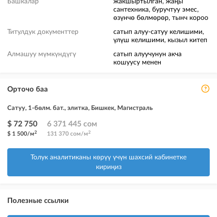
Башкалар
жакшыртылган, жаңы
сантехника, буручтуу эмес,
өзүнчө бөлмөрөр, тынч короо
Титулдук документтер
сатып алуу-сатуу келишими,
үлүш келишими, кызыл китеп
Алмашуу мүмкүндүгү
сатып алуучунун акча
кошуусу менен
Орточо баа
Сатуу, 1-бөлм. бат., элитка, Бишкек, Магистраль
$ 72 750
6 371 445 сом
2
2
$ 1 500/м
131 370 сом/м
Толук аналитиканы көрүү үчүн шахсий кабинетке
кириңиз
Полезные ссылки