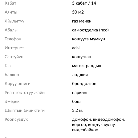
Кабат
5 кабат / 14
Аянты
50 м2
Жылытуу
газ менен
Абалы
самоотделка (псо)
Телефон
кошууга мүмкүн
Интернет
adsl
Сантүйүн
кошулган
Газ
магистралдык
Балкон
лоджия
Кирүү эшиги
брондолгон
Унаа токтотуу жайы
паркинг
Эмерек
бош
Шыптын бийиктиги
3.2 м.
Коопсуздук
домофон, видеодомофон,
коргоо, коддук кулпу,
видеобайкоо