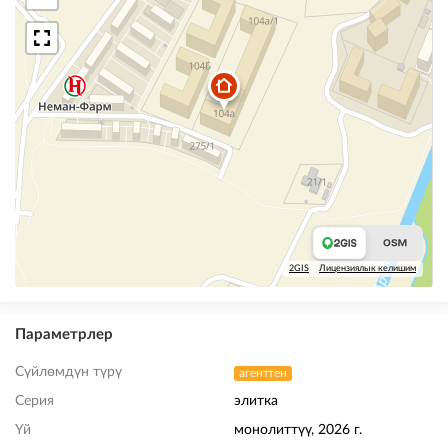
2GIS
Лицензиялык келишим
Параметрлер
Сүйлөмдүн түрү
агенттен
Серия
элитка
Үй
монолиттүү, 2026 г.