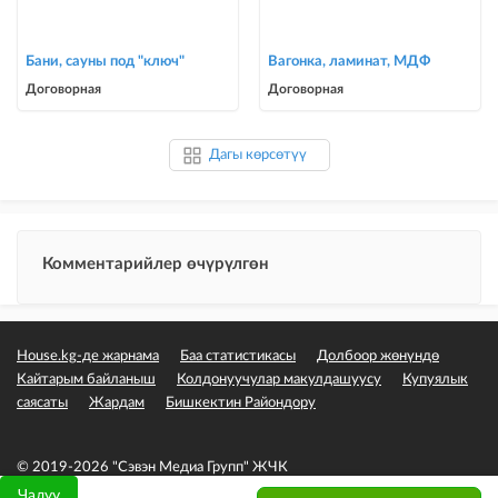
Бани, сауны под "ключ"
Вагонка, ламинат, МДФ
Договорная
Договорная
Дагы көрсөтүү
Комментарийлер өчүрүлгөн
House.kg-де жарнама
Баа статистикасы
Долбоор жөнүндө
Кайтарым байланыш
Колдонуучулар макулдашуусу
Купуялык
саясаты
Жардам
Бишкектин Райондору
© 2019-2026 "Сэвэн Медиа Групп" ЖЧК
Чалуу