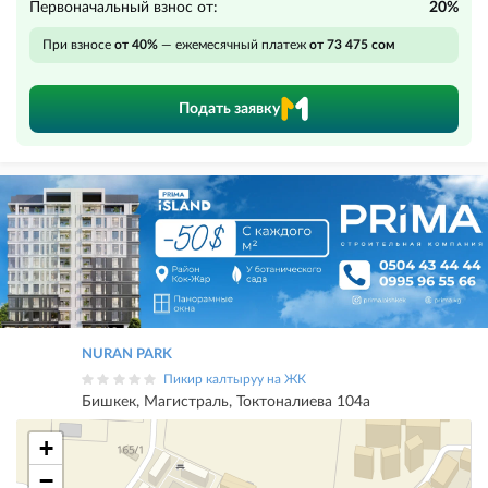
Первоначальный взнос от:
20%
При взносе
от 40%
— ежемесячный платеж
от 73 475 сом
Подать заявку
NURAN PARK
Пикир калтыруу на ЖК
Бишкек, Магистраль, Токтоналиева 104а
+
−