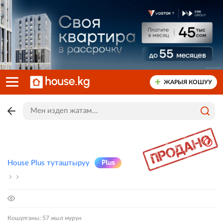
ЖАРЫЯ КОШУУ
House Plus туташтыруу
Кошулганы: 57 жыл мурун