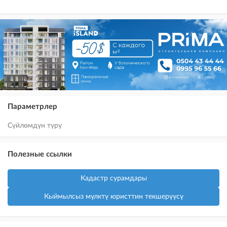
Параметрлер
Сүйлөмдүн түрү
Полезные ссылки
Кадастр сурамдары
Кыймылсыз мүлктү юристтин текшерүүсү