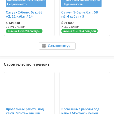
Жаныш Акылбеков Кыргыз
Жаныш Акылбеков Кыргыз
Недвижимость
Недвижимость
Сатуу · 2-бөлм. бат., 88
Сатуу · 3-бөлм. бат., 58
м2, 11 кабат / 14
м2, 4 кабат / 5
$ 134 640
$ 91 000
11 791 771 сом
7 969 780 сом
айына 158 023 сомдон
айына 106 804 сомдон
Дагы көрсөтүү
Строительство и ремонт
Кровельные работы под
Кровельные работы под
ключ. Монтаж крыши
ключ | Монтаж и ремонт