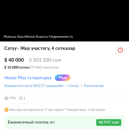
Жаныш Акылбеков Кыргыз Недвижимость
Сатуу · Жер участогу, 4 соткалар
$ 40 000
3 503 200 сом
$ 10 000/сотка
875 800 сом/сотка
House Plus туташтыруу
Кыймылсыз мүлк ВОССТ шаарында
Сатуу
Участкалар
778
1
·
Жогору көтөрүлгөнү: 7 күн мурун
Кошулганы: 3 ай мурун
Ежемесячный платеж от:
46 947 сом