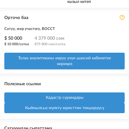
кызыл китеп
Орточо баа
Сатуу, жер участогу, ВОССТ
$ 50 000
4 379 000 сом
$ 10 000/сотка
875 800 сом/сотка
Толук аналитиканы көрүү үчүн шахсий кабинетке
кириңиз
Полезные ссылки
Кадастр сурамдары
Кыймылсыз мүлктү юристтин текшерүүсү
Сатуучудан сыпаттама