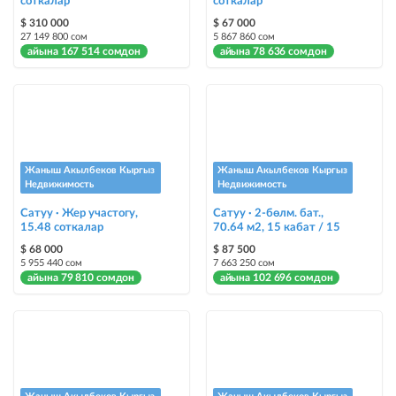
соткалар
Опциялары бар жаркыраган стикерлер сиздин мүлкүңүздү
соткалар
башкалардан өзгөчөлөнтүп, аны тезирээк сатууга жардам берет
$ 310 000
$ 67 000
27 149 800 сом
5 867 860 сом
айына 167 514 сомдон
айына 78 636 сомдон
Жаныш Акылбеков Кыргыз
Жаныш Акылбеков Кыргыз
Недвижимость
Недвижимость
Сатуу · Жер участогу,
Сатуу · 2-бөлм. бат.,
15.48 соткалар
70.64 м2, 15 кабат / 15
$ 68 000
$ 87 500
5 955 440 сом
7 663 250 сом
айына 79 810 сомдон
айына 102 696 сомдон