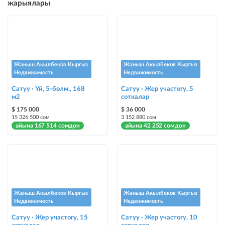
жарыялары
Instagram Пост
@house_kg Instagram аккаунтуна жана Telegram каналына жарыя
жайгаштыруу
Instagram Промо
Жаныш Акылбеков Кыргыз
Жаныш Акылбеков Кыргыз
@house_kg Instagram аккаунтуна жана Telegram каналына жарыя
Недвижимость
Недвижимость
жайгаштыруу + Instagramдагы акы төлөнүүчү жарнама
Сатуу · Үй, 5-бөлм., 168
Сатуу · Жер участогу, 5
м2
соткалар
Түс менен белгилөө
$ 175 000
$ 36 000
жарыялардын арасында башка түстө бөлүп көрсөтүлөт
15 326 500 сом
3 152 880 сом
айына 167 514 сомдон
айына 42 252 сомдон
Авто UP
жарыяны автоматтык түрдө жогору көтөрүү
Шашылыш
жарыя "Шашылыш" деген белги менен коюлат + "Шашылыш"
бөлүмүндө көрсөтүлөт
Жаныш Акылбеков Кыргыз
Жаныш Акылбеков Кыргыз
Недвижимость
Недвижимость
Чаптамалар
Сатуу · Жер участогу, 15
Сатуу · Жер участогу, 10