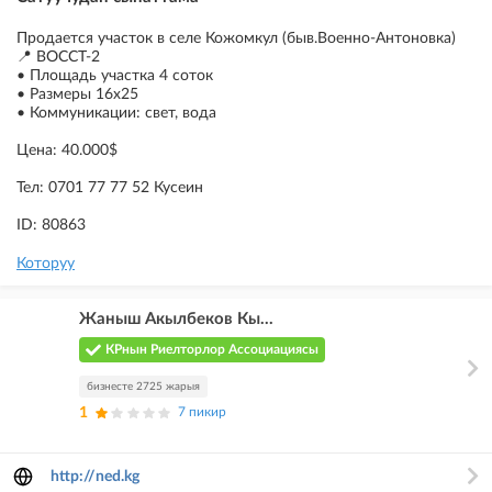
Продается участок в селе Кожомкул (быв.Военно-Антоновка)
📍 ВОССТ-2
• Площадь участка 4 соток
• Размеры 16х25
• Коммуникации: свет, вода
Цена: 40.000$
Тел: 0701 77 77 52 Кусеин
ID: 80863
Которуу
Жаныш Акылбеков Кы...
КРнын Риелторлор Ассоциациясы
бизнесте 2725 жарыя
1
7 пикир
http://ned.kg