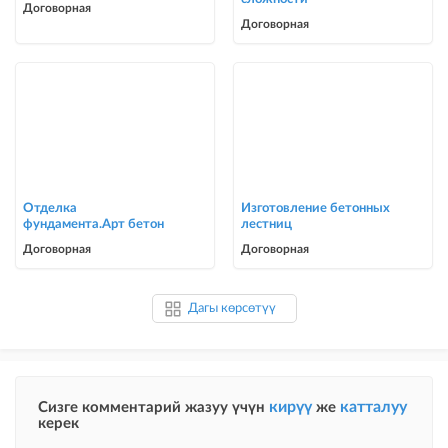
Договорная
Договорная
Отделка
Изготовление бетонных
фундамента.Арт бетон
лестниц
Договорная
Договорная
Дагы көрсөтүү
кирүү
катталуу
Сизге комментарий жазуу үчүн
же
керек