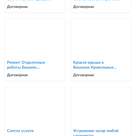
для частных домов и
крыш | Опытная бригада
Договорная
Договорная
коттеджей
Ремонт Отделочные
Кровля крыши в
работы Бишкек.
Бишкеке Кровельные
Косметический ремонт
услуги
Договорная
Договорная
0705446944
Сантех услуги
Устранение засор любой
сложности