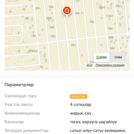
2GIS
Лицензиялык келишим
Параметрлер
Сүйлөмдүн түрү
агенттен
Участок аянты
4 соткалар
Коммуникациялар
жарык, суу
Башкалар
тегиз, кирүүгө ыңгайлуу
Титулдук документтер
сатып алуу-сатуу келишими,