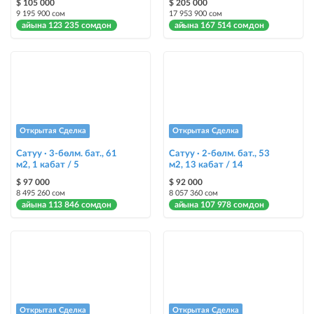
$ 105 000
$ 205 000
башкалардан өзгөчөлөнтүп, аны тезирээк сатууга жардам берет
9 195 900 сом
17 953 900 сом
айына 123 235 сомдон
айына 167 514 сомдон
Открытая Сделка
Открытая Сделка
Сатуу · 3-бөлм. бат., 61
Сатуу · 2-бөлм. бат., 53
м2, 1 кабат / 5
м2, 13 кабат / 14
$ 97 000
$ 92 000
8 495 260 сом
8 057 360 сом
айына 113 846 сомдон
айына 107 978 сомдон
Открытая Сделка
Открытая Сделка