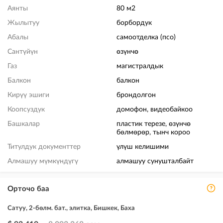
Аянты
80 м2
Жылытуу
борбордук
Абалы
самоотделка (псо)
Сантүйүн
өзүнчө
Газ
магистралдык
Балкон
балкон
Кирүү эшиги
брондолгон
Коопсуздук
домофон, видеобайкоо
Башкалар
пластик терезе, өзүнчө
бөлмөрөр, тынч короо
Титулдук документтер
үлүш келишими
Алмашуу мүмкүндүгү
алмашуу сунушталбайт
Орточо баа
Сатуу, 2-бөлм. бат., элитка, Бишкек, Баха