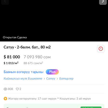
Открытая Сделка
Сатуу · 2-бөлм. бат., 80 м2
$ 81 000
7 093 980 сом
2
2
$ 1 013/м
88 675 сом/м
Баанын өзгөрүү тарыхы
Кыймылсыз мүлк Бишкекте
Сатуу
Батирлер
808
2
·
Жогору көтөрүлгөнү: 17 саат мурун
Кошулганы: 3 ай мурун