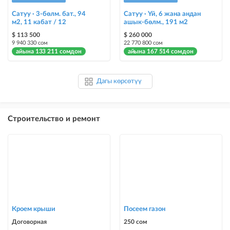
Сатуу · 3-бөлм. бат., 94
Сатуу · Үй, 6 жана андан
м2, 11 кабат / 12
ашык-бөлм., 191 м2
$ 113 500
$ 260 000
9 940 330 сом
22 770 800 сом
айына 133 211 сомдон
айына 167 514 сомдон
Дагы көрсөтүү
Строительство и ремонт
Кроем крыши
Посеем газон
Договорная
250 сом