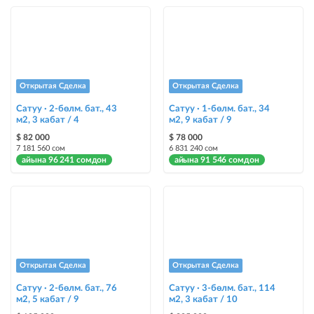
Instagram Пост
@house_kg Instagram аккаунтуна жана Telegram каналына жарыя
жайгаштыруу
Instagram Промо
Открытая Сделка
Открытая Сделка
@house_kg Instagram аккаунтуна жана Telegram каналына жарыя
жайгаштыруу + Instagramдагы акы төлөнүүчү жарнама
Сатуу · 2-бөлм. бат., 43
Сатуу · 1-бөлм. бат., 34
м2, 3 кабат / 4
м2, 9 кабат / 9
Түс менен белгилөө
$ 82 000
$ 78 000
7 181 560 сом
6 831 240 сом
жарыялардын арасында башка түстө бөлүп көрсөтүлөт
айына 96 241 сомдон
айына 91 546 сомдон
Авто UP
жарыяны автоматтык түрдө жогору көтөрүү
Шашылыш
жарыя "Шашылыш" деген белги менен коюлат + "Шашылыш"
бөлүмүндө көрсөтүлөт
Открытая Сделка
Открытая Сделка
Сатуу · 2-бөлм. бат., 76
Сатуу · 3-бөлм. бат., 114
Чаптамалар
м2, 5 кабат / 9
м2, 3 кабат / 10
Опциялары бар жаркыраган стикерлер сиздин мүлкүңүздү