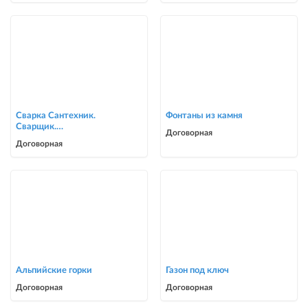
Сварка Сантехник.
Фонтаны из камня
Сварщик.
Договорная
ворота,решетки,навесы,
Договорная
сварочные работы в Биш
Альпийские горки
Газон под ключ
Договорная
Договорная