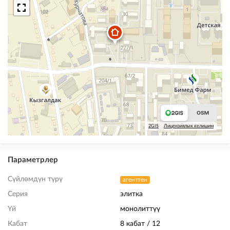
2GIS
Лицензиялык келишим
Параметрлер
Сүйлөмдүн түрү
агенттен
Серия
элитка
Үй
монолиттүү
Кабат
8 кабат / 12