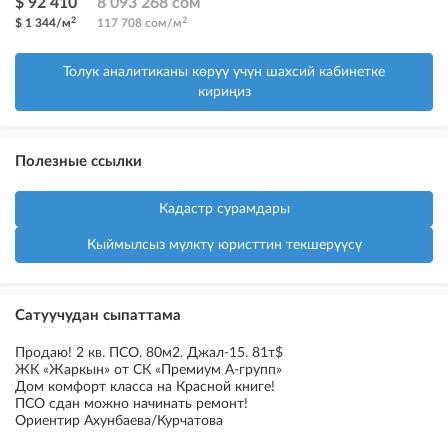
$ 92 410
8 093 268 сом
2
2
$ 1 344/м
117 708 сом/м
Толук аналитиканы көрүү үчүн шахсий кабинетке
кириңиз
Полезные ссылки
Кадастр сурамдары
Кыймылсыз мүлктү юристтин текшерүүсү
Сатуучудан сыпаттама
Продаю! 2 кв. ПСО. 80м2. Джал-15. 81т$
ЖК «Жаркын» от СК «Премиум А-групп»
Дом комфорт класса на Красной книге!
ПСО сдан можно начинать ремонт!
Ориентир Ахунбаева/Курчатова