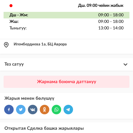
Дш. 09:00 чейин жабык
Дш - Жм:
09:00 - 18:00
Жш:
09:00 - 18:00
Тыныгуу:
13:00 - 14:00
Игембердиева 1а, БЦ Аврора
Тез сатуу
×
20
ПРЕМИУМ
Жарнама боюнча даттануу
VIP жарыялардын үстүнө жарыя жайгаштыруу + Instagramдагы акы
төлөнүүчү жарнама
Жарыя менен бөлүшүү
×
10
VIP
бекер жарыялардын үстүнө жарыя жайгаштыруу
×
5
ТОП
Открытая Сделка башка жарыялары
бекер жарыялардын үстүнө жарыя жайгаштыруу (VIPтен кийин)