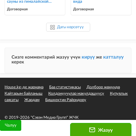
сауны из гималайской
вида
соли
Договорная
Договорная
Дагы көрсөтүү
кирүү
катталуу
Сизге комментарий жазуу үчүн
же
керек
House.kg-де жарнама
Баа статистикасы
Долбоор жөнүндө
Кайтарым байланыш
Колдонуучулар макулдашуусу
Купуялык
саясаты
Жардам
Бишкектин Райондору
© 2019-2026 "Сэвэн Медиа Групп" ЖЧК
Чалуу
Жазуу