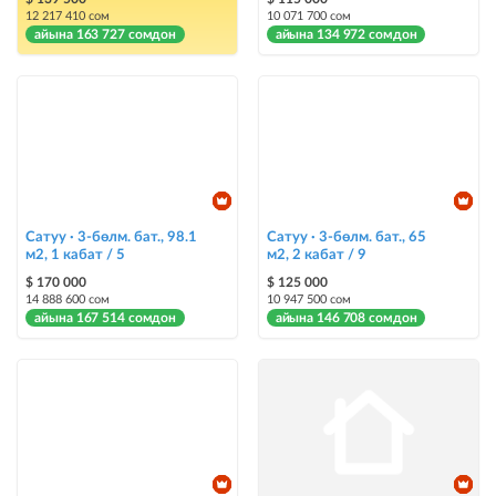
12 217 410 сом
10 071 700 сом
жарыялардын арасында башка түстө бөлүп көрсөтүлөт
айына 163 727 сомдон
айына 134 972 сомдон
Авто UP
жарыяны автоматтык түрдө жогору көтөрүү
Шашылыш
жарыя "Шашылыш" деген белги менен коюлат + "Шашылыш"
бөлүмүндө көрсөтүлөт
Сатуу · 3-бөлм. бат., 98.1
Сатуу · 3-бөлм. бат., 65
Чаптамалар
м2, 1 кабат / 5
м2, 2 кабат / 9
Опциялары бар жаркыраган стикерлер сиздин мүлкүңүздү
$ 170 000
$ 125 000
башкалардан өзгөчөлөнтүп, аны тезирээк сатууга жардам берет
14 888 600 сом
10 947 500 сом
айына 167 514 сомдон
айына 146 708 сомдон