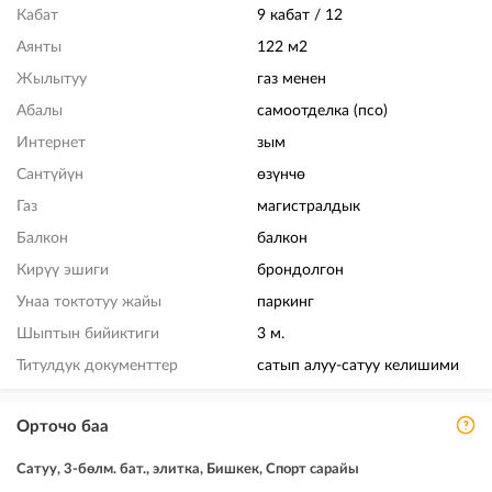
Кабат
9 кабат / 12
Аянты
122 м2
Жылытуу
газ менен
Абалы
самоотделка (псо)
Интернет
зым
Сантүйүн
өзүнчө
Газ
магистралдык
Балкон
балкон
Кирүү эшиги
брондолгон
Унаа токтотуу жайы
паркинг
Шыптын бийиктиги
3 м.
Титулдук документтер
сатып алуу-сатуу келишими
Орточо баа
Сатуу, 3-бөлм. бат., элитка, Бишкек, Спорт сарайы