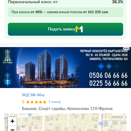
Первоначальный взнос от:
38.3%
При взносе
от 40%
— ежемесячный платеж
от 161 335 сом
Подать заявку
ЖД Silk Way
5
1 пикир
Бишкек, Спорт сарайы, Коенкозова 119/Фрунзе
+
−