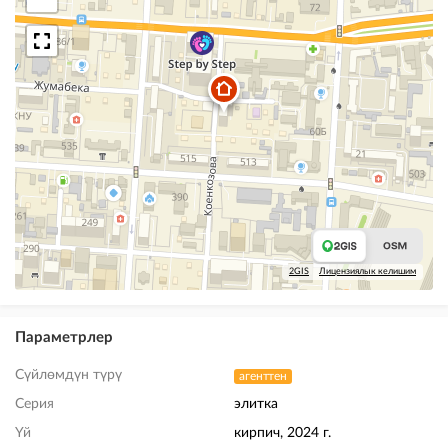
2GIS
Лицензиялык келишим
Параметрлер
Сүйлөмдүн түрү
агенттен
Серия
элитка
Үй
кирпич, 2024 г.