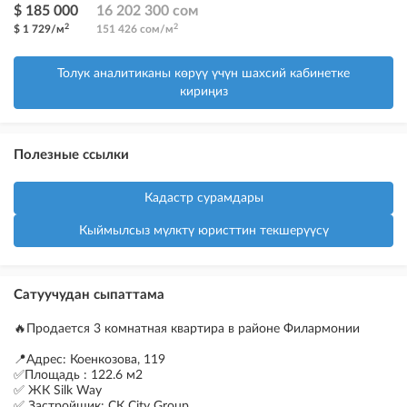
$ 185 000
16 202 300 сом
2
2
$ 1 729/м
151 426 сом/м
Толук аналитиканы көрүү үчүн шахсий кабинетке
кириңиз
Полезные ссылки
Кадастр сурамдары
Кыймылсыз мүлктү юристтин текшерүүсү
Сатуучудан сыпаттама
🔥Продается 3 комнатная квартира в районе Филармонии
📍Адрес: Коенкозова, 119
✅Площадь : 122.6 м2
✅ ЖК Silk Way
✅ Застройщик: СК City Group