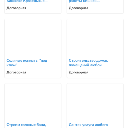
Бишкеке Кровельные
работы Бишкек.
услуги
Косметический ремонт
Договорная
Договорная
0705446944
Соляные комнаты "под
Строительство домов,
ключ"
помещений любой
сложности
Договорная
Договорная
Строим соляные бани,
Сантех услуги любого