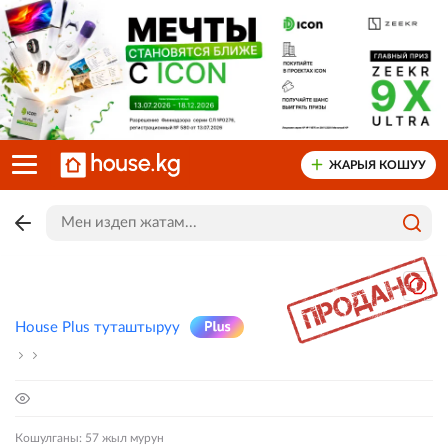
ЖАРЫЯ КОШУУ
House Plus туташтыруу
Кошулганы: 57 жыл мурун