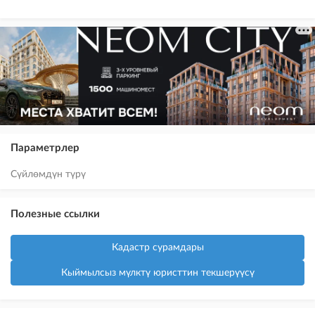
Параметрлер
Сүйлөмдүн түрү
Полезные ссылки
Кадастр сурамдары
Кыймылсыз мүлктү юристтин текшерүүсү