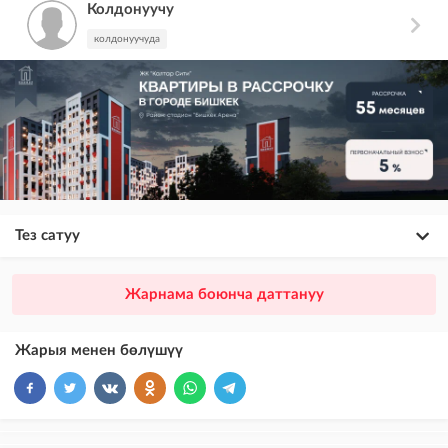
Колдонуучу
колдонуучуда
Тез сатуу
×
20
ПРЕМИУМ
Жарнама боюнча даттануу
VIP жарыялардын үстүнө жарыя жайгаштыруу + Instagramдагы акы
төлөнүүчү жарнама
Жарыя менен бөлүшүү
×
10
VIP
бекер жарыялардын үстүнө жарыя жайгаштыруу
×
5
ТОП