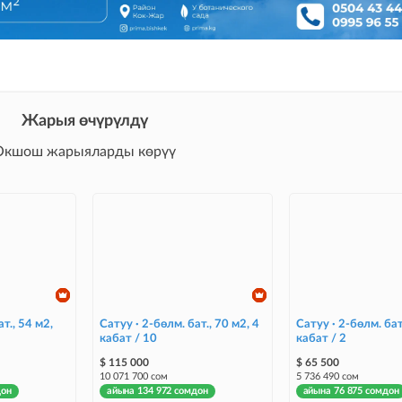
Жарыя өчүрүлдү
Окшош жарыяларды көрүү
т., 54 м2,
Сатуу · 2-бөлм. бат., 70 м2, 4
Сатуу · 2-бөлм. бат
кабат / 10
кабат / 2
$ 115 000
$ 65 500
10 071 700 сом
5 736 490 сом
дон
айына 134 972 сомдон
айына 76 875 сомдон