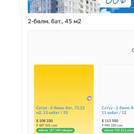
2-бөлм. бат., 45 м2
Сатуу · 2-бөлм. бат., 72.22
Сатуу · 2-бөлм. ба
м2, 13 кабат / 15
11 кабат / 12
$ 108 330
$ 113 500
9 487 541 сом
9 940 330 сом
айына 127 144 сомдон
айына 133 211 сом