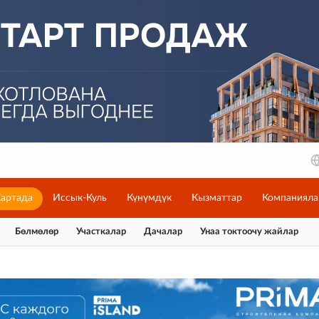
артада
Иссык-Куль
Күнүмдүк
Кызматтар
Компанияла
Бөлмөлөр
Участкалар
Дачалар
Унаа токтоочу жайлар