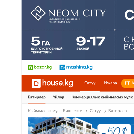
Сатуу
Ижара
К
Батирлер
Үйлөр
Коммерциялык кыймылсыз мүлк
Кыймылсыз мүлк Бишкекте
Сатуу
Батирлер