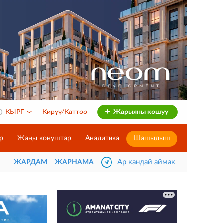
КЫРГ
Кирүү/Каттоо
Жарыяны кошуу
р
Жаңы конуштар
Аналитика
Шашылыш
Ар кандай аймак
ЖАРДАМ
ЖАРНАМА