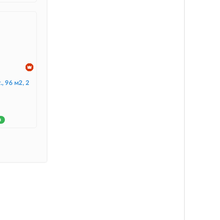
., 96 м2, 2
н