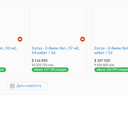
т., 52 м2,
Сатуу · 2-бөлм. бат., 57 м2,
Сатуу · 2-бөлм. бат
14 кабат / 16
кабат / 13
$ 116 850
$ 107 520
10 233 723 сом
9 416 602 сом
дон
айына 137 143 сомдон
айына 126 193 сомдо
Дагы көрсөтүү