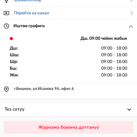
@askahomekg
Перейти на канал
Иштөө графиги
Дш. 09:00 чейин жабык
Дш:
09:00 - 18:00
Шш:
09:00 - 18:00
Шр:
09:00 - 18:00
Бш:
09:00 - 18:00
Жм:
09:00 - 18:00
г.Бишкек, ул.Исанова 96, офис 6
Тез сатуу
×
20
ПРЕМИУМ
Жарнама боюнча даттануу
VIP жарыялардын үстүнө жарыя жайгаштыруу + Instagramдагы акы
төлөнүүчү жарнама