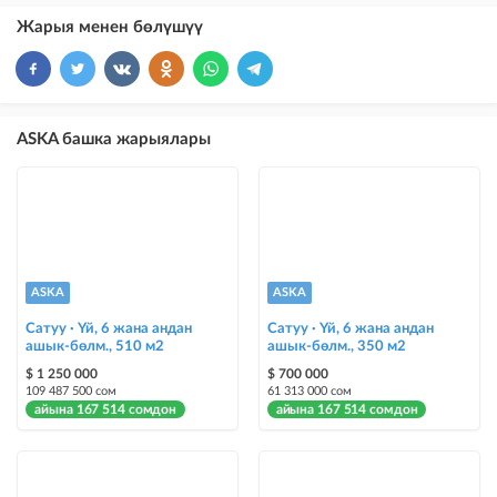
Жарыя менен бөлүшүү
×
10
VIP
бекер жарыялардын үстүнө жарыя жайгаштыруу
×
5
ТОП
ASKA башка жарыялары
бекер жарыялардын үстүнө жарыя жайгаштыруу (VIPтен кийин)
Instagram Пост
@house_kg Instagram аккаунтуна жана Telegram каналына жарыя
жайгаштыруу
Instagram Промо
ASKA
ASKA
@house_kg Instagram аккаунтуна жана Telegram каналына жарыя
жайгаштыруу + Instagramдагы акы төлөнүүчү жарнама
Сатуу · Үй, 6 жана андан
Сатуу · Үй, 6 жана андан
ашык-бөлм., 510 м2
ашык-бөлм., 350 м2
Түс менен белгилөө
$ 1 250 000
$ 700 000
109 487 500 сом
61 313 000 сом
жарыялардын арасында башка түстө бөлүп көрсөтүлөт
айына 167 514 сомдон
айына 167 514 сомдон
Авто UP
жарыяны автоматтык түрдө жогору көтөрүү