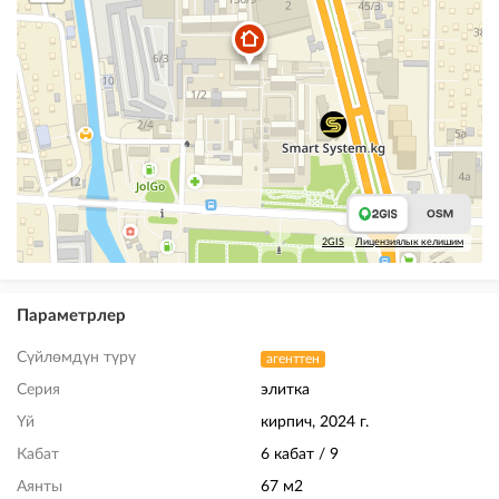
2GIS
Лицензиялык келишим
Параметрлер
Сүйлөмдүн түрү
агенттен
Серия
элитка
Үй
кирпич, 2024 г.
Кабат
6 кабат / 9
Аянты
67 м2