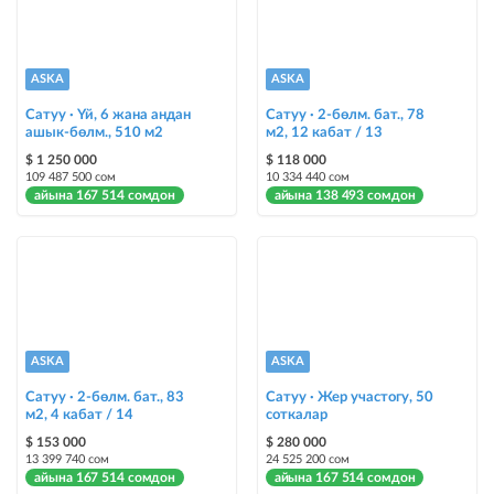
Шашылыш
жарыя "Шашылыш" деген белги менен коюлат + "Шашылыш"
бөлүмүндө көрсөтүлөт
ASKA
ASKA
Сатуу · Үй, 6 жана андан
Сатуу · 2-бөлм. бат., 78
Чаптамалар
ашык-бөлм., 510 м2
м2, 12 кабат / 13
Опциялары бар жаркыраган стикерлер сиздин мүлкүңүздү
$ 1 250 000
$ 118 000
башкалардан өзгөчөлөнтүп, аны тезирээк сатууга жардам берет
109 487 500 сом
10 334 440 сом
айына 167 514 сомдон
айына 138 493 сомдон
ASKA
ASKA
Сатуу · 2-бөлм. бат., 83
Сатуу · Жер участогу, 50
м2, 4 кабат / 14
соткалар
$ 153 000
$ 280 000
13 399 740 сом
24 525 200 сом
айына 167 514 сомдон
айына 167 514 сомдон