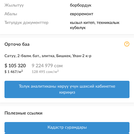
Жылытуу
борбордук
Абалы
евроремонт
Титулдук документтер
кызыл китеп, техникалык
күбөлүк
Орточо баа
Сатуу, 2-бөлм. бат., элитка, Бишкек, Улан-2 к-р
$ 105 320
9 224 979 сом
2
2
$ 1 467/м
128 495 сом/м
Толук аналитиканы көрүү үчүн шахсий кабинетке
кириңиз
Полезные ссылки
Кадастр сурамдары