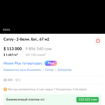
ASKA
Сатуу · 2-бөлм. бат., 67 м2
$ 113 000
9 896 540 сом
2
2
$ 1 687/м
147 710 сом/м
House Plus туташтыруу
Кыймылсыз мүлк Бишкекте
Сатуу
Батирлер
880
1
·
Жогору көтөрүлгөнү: 6 саат мурун
Кошулганы: 3 ай мурун
Ежемесячный платеж от:
132 625 сом