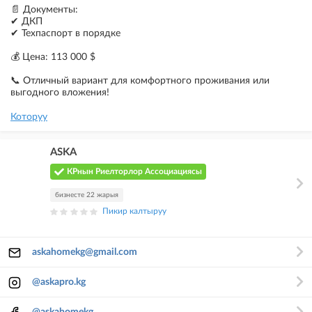
📄 Документы:
✔ ДКП
✔ Техпаспорт в порядке
💰 Цена: 113 000 $
📞 Отличный вариант для комфортного проживания или
выгодного вложения!
Которуу
ASKA
КРнын Риелторлор Ассоциациясы
бизнесте 22 жарыя
Пикир калтыруу
askahomekg@gmail.com
@askapro.kg