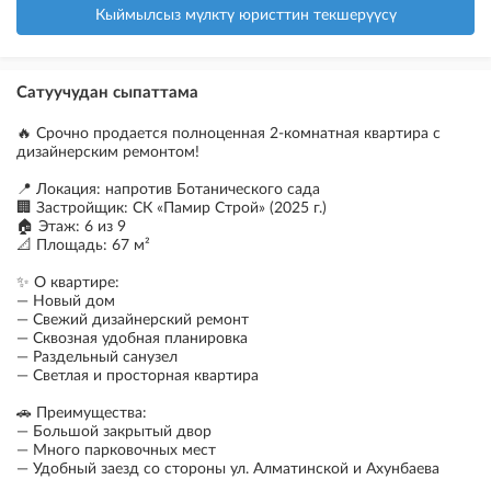
Кыймылсыз мүлктү юристтин текшерүүсү
Сатуучудан сыпаттама
🔥 Срочно продается полноценная 2-комнатная квартира с
дизайнерским ремонтом!
📍 Локация: напротив Ботанического сада
🏢 Застройщик: СК «Памир Строй» (2025 г.)
🏠 Этаж: 6 из 9
📐 Площадь: 67 м²
✨ О квартире:
— Новый дом
— Свежий дизайнерский ремонт
— Сквозная удобная планировка
— Раздельный санузел
— Светлая и просторная квартира
🚗 Преимущества:
— Большой закрытый двор
— Много парковочных мест
— Удобный заезд со стороны ул. Алматинской и Ахунбаева