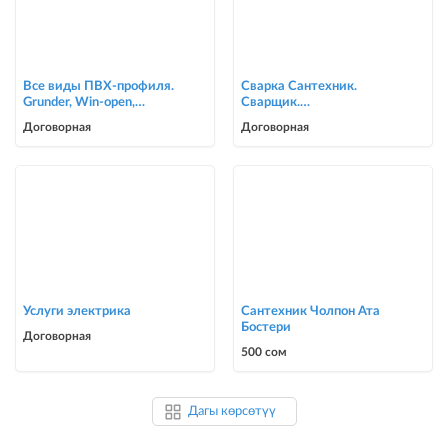
Все виды ПВХ-профиля.
Сварка Сантехник.
Grunder, Win-open,
Сварщик.
ACCADO, WUKO (new).
ворота,решетки,навесы,
Договорная
Договорная
Комфорт в осн
сварочные работы в Биш
Услуги электрика
Сантехник Чолпон Ата
Бостери
Договорная
500 сом
Дагы көрсөтүү