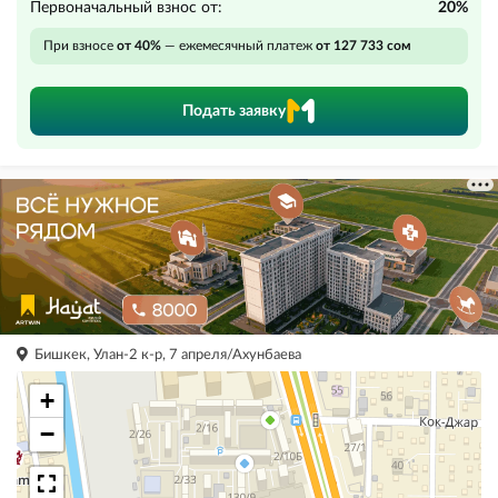
Первоначальный взнос от:
20%
При взносе
от 40%
— ежемесячный платеж
от 127 733 сом
Подать заявку
Бишкек, Улан-2 к-р, 7 апреля/Ахунбаева
+
−