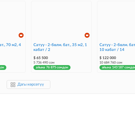
т., 70 м2, 4
Сатуу · 2-бөлм. бат., 35 м2, 1
Сатуу · 2-бөлм. бат
кабат / 2
10 кабат / 14
$ 65 500
$ 122 000
5 736 490 сом
10 684 760 сом
дон
айына 76 875 сомдон
айына 143 187 сомдо
Дагы көрсөтүү