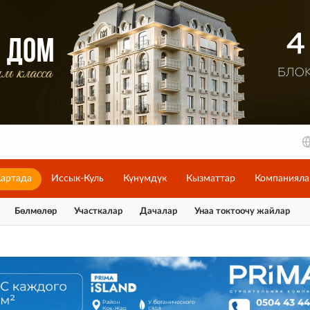
артада
Иссык-Куль
Күнүмдүк
Кызматтар
Компанияла
Бөлмөлөр
Участкалар
Дачалар
Унаа токтоочу жайлар