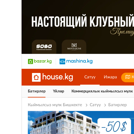
Сатуу
Ижара
К
Батирлер
Үйлөр
Коммерциялык кыймылсыз мүлк
Кыймылсыз мүлк Бишкекте
Сатуу
Батирлер