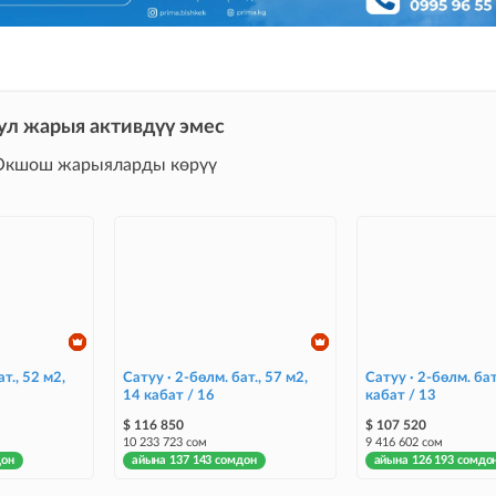
ул жарыя активдүү эмес
Окшош жарыяларды көрүү
т., 52 м2,
Сатуу · 2-бөлм. бат., 57 м2,
Сатуу · 2-бөлм. бат
14 кабат / 16
кабат / 13
$ 116 850
$ 107 520
10 233 723 сом
9 416 602 сом
дон
айына 137 143 сомдон
айына 126 193 сомдо