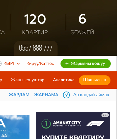
КЫРГ
Кирүү/Каттоо
Жарыяны кошуу
р
Жаңы конуштар
Аналитика
Шашылыш
Ар кандай аймак
ЖАРДАМ
ЖАРНАМА