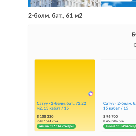
2-бөлм. бат., 61 м2
Б
Сатуу · 2-бөлм. бат., 72.22
Сатуу · 2-бөлм. ба
м2, 13 кабат / 15
15 кабат / 15
$ 108 330
$ 96 700
9 487 541 сом
8 468 986 сом
айына 127 144 сомдон
айына 113 494 сом