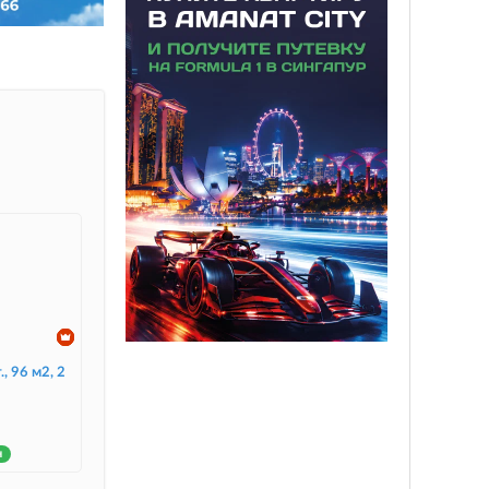
., 96 м2, 2
н