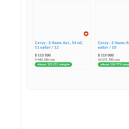
Сатуу · 2-бөлм. бат., 54 м2,
Сатуу · 2-бөлм. ба
11 кабат / 12
кабат / 10
$ 113 500
$ 115 000
9 940 330 сом
10 071 700 сом
айына 133 211 сомдон
айына 134 972 сом