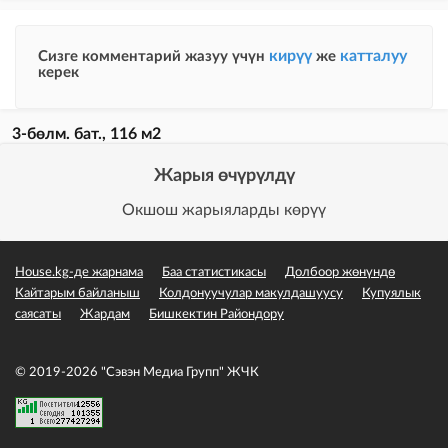
кирүү
катталуу
Сизге комментарий жазуу үчүн
же
керек
3-бөлм. бат., 116 м2
Жарыя өчүрүлдү
Окшош жарыяларды көрүү
House.kg-де жарнама
Баа статистикасы
Долбоор жөнүндө
Кайтарым байланыш
Колдонуучулар макулдашуусу
Купуялык
саясаты
Жардам
Бишкектин Райондору
© 2019-2026 "Сэвэн Медиа Групп" ЖЧК