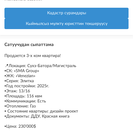
Кадастр сурамдары
Кыймылсыз мүлктү юристтин текшерүүсү
Сатуучудан сыпаттама
Продается 3-х ком квартира!
📍Локация: Сухэ-Батора/Магистраль
▪️СК: «SMA Group»
▪️ЖК: «Venezian»
▪️Серия: Элитка
▪️Год постройки: 2025г.
▪️Этаж: 13/16
▪️Площадь: 116 квм
▪️Коммуникации: Есть
▪️Отопление: Газ
▪️ Состояние квартиры: дизайн проект
▪️Документы: ДДУ, Красная книга
▪️Цена: 230’000$