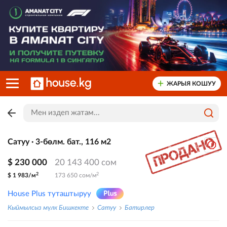
ЖАРЫЯ КОШУУ
Сатуу · 3-бөлм. бат., 116 м2
$ 230 000
20 143 400 сом
2
2
$ 1 983/м
173 650 сом/м
House Plus туташтыруу
Кыймылсыз мүлк Бишкекте
Сатуу
Батирлер