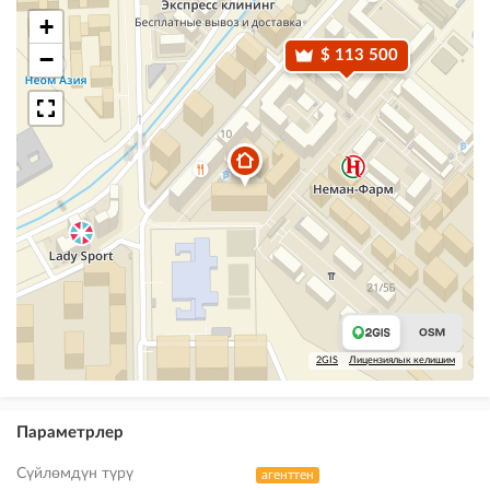
+
−
$ 113 500
2GIS
Лицензиялык келишим
Параметрлер
Сүйлөмдүн түрү
агенттен