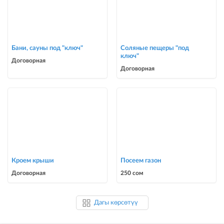
Бани, сауны под "ключ"
Соляные пещеры "под
ключ"
Договорная
Договорная
Кроем крыши
Посеем газон
Договорная
250 сом
Дагы көрсөтүү