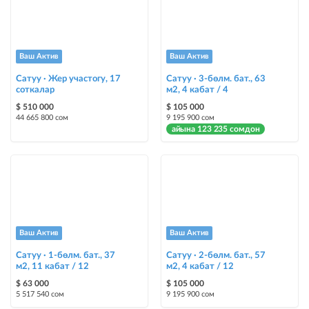
Шашылыш
жарыя "Шашылыш" деген белги менен коюлат + "Шашылыш"
бөлүмүндө көрсөтүлөт
Ваш Актив
Ваш Актив
Сатуу · Жер участогу, 17
Сатуу · 3-бөлм. бат., 63
Чаптамалар
соткалар
м2, 4 кабат / 4
Опциялары бар жаркыраган стикерлер сиздин мүлкүңүздү
$ 510 000
$ 105 000
башкалардан өзгөчөлөнтүп, аны тезирээк сатууга жардам берет
44 665 800 сом
9 195 900 сом
айына 123 235 сомдон
Ваш Актив
Ваш Актив
Сатуу · 1-бөлм. бат., 37
Сатуу · 2-бөлм. бат., 57
м2, 11 кабат / 12
м2, 4 кабат / 12
$ 63 000
$ 105 000
5 517 540 сом
9 195 900 сом