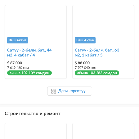
Ваш Актив
Ваш Актив
Сатуу · 2-бөлм. бат., 44
Сатуу · 2-бөлм. бат., 63
м2, 4 кабат / 4
м2, 1 кабат / 5
$ 87 000
$ 88 000
7 619 460 сом
7 707 040 сом
айына 102 109 сомдон
айына 103 283 сомдон
Дагы көрсөтүү
Строительство и ремонт