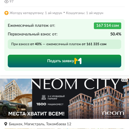
97
·
Жогору көтөрүлгөнү: 1 ай мурун
Кошулганы: 1 ай мурун
Ежемесячный платеж от:
167 514 сом
Первоначальный взнос от:
50.4%
При взносе
от 40%
— ежемесячный платеж
от 161 335 сом
Подать заявку
Бишкек, Магистраль, Токомбаева 12