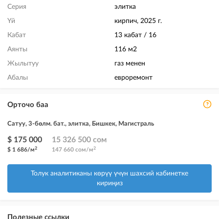
Серия
элитка
Үй
кирпич, 2025 г.
Кабат
13 кабат / 16
Аянты
116 м2
Жылытуу
газ менен
Абалы
евроремонт
Орточо баа
Сатуу, 3-бөлм. бат., элитка, Бишкек, Магистраль
$ 175 000
15 326 500 сом
2
2
$ 1 686/м
147 660 сом/м
Толук аналитиканы көрүү үчүн шахсий кабинетке
кириңиз
Полезные ссылки