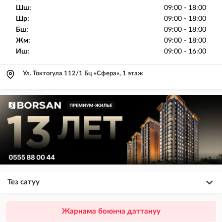
Шш:
09:00 - 18:00
Шр:
09:00 - 18:00
Бш:
09:00 - 18:00
Жм:
09:00 - 18:00
Иш:
09:00 - 16:00
Ул. Токтогула 112/1 Бц «Сфера», 1 этаж
Тез сатуу
×
20
ПРЕМИУМ
Жарнама боюнча даттануу
VIP жарыялардын үстүнө жарыя жайгаштыруу + Instagramдагы акы