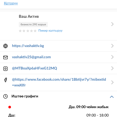
Которуу
Ваш Актив
бизнесте 290 жарыя
Пикир калтыруу
https://vashaktiv.kg
vashaktiv25@gmail.com
@MTBoaXp6aHFxeG12MQ
@https://www.facebook.com/share/1Bbtijvr7y/?mibextid
=wwXIfr
Иштөө графиги
Дш. 09:00 чейин жабык
Дш:
09:00 - 18:00