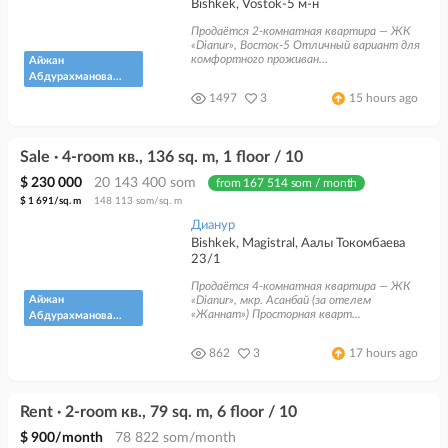
Bishkek, Vostok-5 м-н
Продаётся 2-комнатная квартира — ЖК
«Dianur», Восток-5 Отличный вариант для
комфортного проживан...
Айжан
Абдурахманова
"Кыргыз
1497
3
15 hours ago
Недвижимость"
Sale · 4-room кв., 136 sq. m, 1 floor / 10
$ 230 000
20 143 400 som
from 167 514 som / month
$ 1 691/sq. m
148 113 som/sq. m
Дианур
Bishkek, Magistral, Аалы Токомбаева
23/1
Продаётся 4-комнатная квартира — ЖК
Айжан
«Dianur», мкр. Асанбай (за отелем
«Жаннат») Просторная кварт...
Абдурахманова
"Кыргыз
Недвижимость"
862
3
17 hours ago
Rent · 2-room кв., 79 sq. m, 6 floor / 10
$ 900/month
78 822 som/month