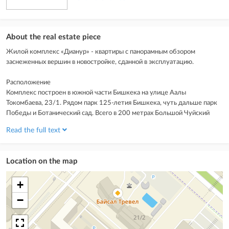
About the real estate piece
Жилой комплекс «Дианур» - квартиры с панорамным обзором
заснеженных вершин в новостройке, сданной в эксплуатацию.
Расположение
Комплекс построен в южной части Бишкека на улице Аалы
Токомбаева, 23/1. Рядом парк 125-летия Бишкека, чуть дальше парк
Победы и Ботанический сад. Всего в 200 метрах Большой Чуйский
канал. Этот район наиболее привлекателен для тех, кто хотел бы
Read the full text
жить в столице, но не чувствовать его суеты и безумного ритма.
Что вокруг
Location on the map
Большинство расположенных поблизости объектов инфраструктуры
находятся на противоположной четной стороне проспекта Токомбаева.
+
Там работают гипермаркет «Глобус», супермаркет «Народный», Лицей
Кыргызского экономического университета имени М. Рыскулбекова,
−
школы №56, 39, продуктовый рынок «Асанбай». Также неподалеку
футбольный стадион «Южный», СК «ДСК», центр отдыха «Ала Тоо».