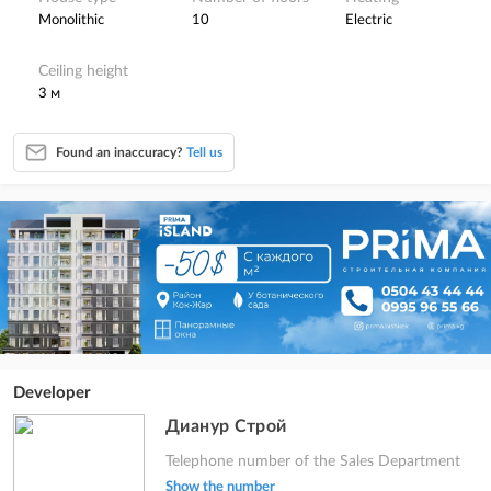
monolithic
10
electric
Ceiling height
3 м
Found an inaccuracy?
Tell us
Developer
Дианур Строй
Telephone number of the Sales Department
Show the number