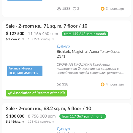
1538
2
3 hours ago
Sale · 2-room кв., 71 sq. m, 7 floor / 10
$ 127 500
11 166 450 som
from 149 643 som / month
$ 1 796/sq. m
157 274 som/sq. m
Дианур
Bishkek, Magistral, Аалы Токомбаева
23/1
СРОЧНАЯ ПРОДАЖА Продается
Аманат Инвест
полноценная 2х комнатная квартира в
южной части города с хорошим ремонто...
НЕДВИЖИМОСТЬ
318
4 hours ago
Association of Realtors of the KR
Sale · 2-room кв., 68.2 sq. m, 6 floor / 10
$ 100 000
8 758 000 som
from 117 367 som / month
$ 1 466/sq. m
128 416 som/sq. m
Дианур