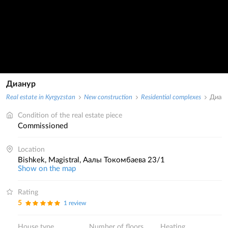
Дианур
Real estate in Kyrgyzstan
New construction
Residential complexes
Диан
Condition of the real estate piece
commissioned
Location
Bishkek, Magistral, Аалы Токомбаева 23/1
Show on the map
Rating
5
1 review
House type
Number of floors
Heating